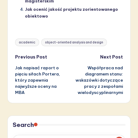
magisterskim
Jak ocenić jakość projektu zorientowanego
obiektowo
Tags:
academic
object-oriented analysis and design
Post
Previous Post
Next Post
Jak napisać raport o
Współpraca nad
navigation
pięciu siłach Portera,
diagramem stanu:
który zapewnia
wskazówki dotyczące
najwyższe oceny na
pracy z zespołami
MBA
wielodyscyplinarnymi
Search