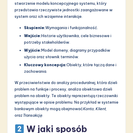
a
stworzenie modelu koncepcyjnego systemu, który
przedstawia rzeczywiste jednostki zaangażowane w
ti
system oraz ich wzajemne interakcje.
o
Skupienie:
Wymagania i funkcjonalność.
n
Wejście:
Historie użytkownika, cele biznesowe i
potrzeby stakeholderów.
Wyjście:
Model domeny, diagramy przypadków
użycia oraz słownik terminów.
Kluczowy koncepcja:
Obiekty, które łączą dane i
zachowania.
W przeciwieństwie do analizy proceduralnej, która dzieli
problem na funkcje i procesy, analiza obiektowa dzieli
problem na obiekty. Te obiekty reprezentują rzeczowniki
występujące w opisie problemu. Na przykład w systemie
bankowym obiekty mogą obejmować
Konto
,
Klient
,
oraz
Transakcję
.
W jaki sposób