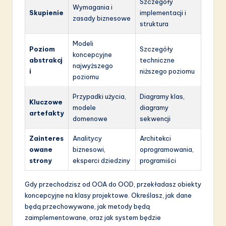
Szczegóły
Wymagania i
Skupienie
implementacji i
zasady biznesowe
struktura
Modeli
Poziom
Szczegóły
koncepcyjne
abstrakcj
techniczne
najwyższego
i
niższego poziomu
poziomu
Przypadki użycia,
Diagramy klas,
Kluczowe
modele
diagramy
artefakty
domenowe
sekwencji
Zainteres
Analitycy
Architekci
owane
biznesowi,
oprogramowania,
strony
eksperci dziedziny
programiści
Gdy przechodzisz od OOA do OOD, przekładasz obiekty
koncepcyjne na klasy projektowe. Określasz, jak dane
będą przechowywane, jak metody będą
zaimplementowane, oraz jak system będzie