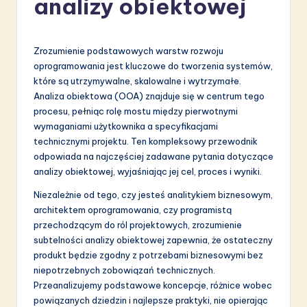
analizy obiektowej
li
s
h
Zrozumienie podstawowych warstw rozwoju
oprogramowania jest kluczowe do tworzenia systemów,
-
które są utrzymywalne, skalowalne i wytrzymałe.
L
Analiza obiektowa (OOA) znajduje się w centrum tego
procesu, pełniąc rolę mostu między pierwotnymi
a
wymaganiami użytkownika a specyfikacjami
t
technicznymi projektu. Ten kompleksowy przewodnik
odpowiada na najczęściej zadawane pytania dotyczące
e
analizy obiektowej, wyjaśniając jej cel, proces i wyniki.
s
Niezależnie od tego, czy jesteś analitykiem biznesowym,
t
architektem oprogramowania, czy programistą
przechodzącym do ról projektowych, zrozumienie
in
subtelności analizy obiektowej zapewnia, że ostateczny
A
produkt będzie zgodny z potrzebami biznesowymi bez
niepotrzebnych zobowiązań technicznych.
I
Przeanalizujemy podstawowe koncepcje, różnice wobec
&
powiązanych dziedzin i najlepsze praktyki, nie opierając