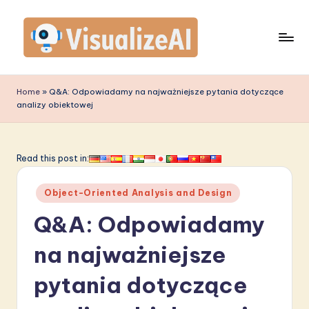
Skip
to
content
V
is
Home
»
Q&A: Odpowiadamy na najważniejsze pytania dotyczące
analizy obiektowej
u
a
li
Read this post in:
z
Posted
Object-Oriented Analysis and Design
e
in
Q&A: Odpowiadamy
A
I
na najważniejsze
P
pytania dotyczące
o