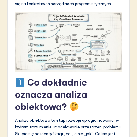
się na konkretnych narzędziach programistycznych.
S
o
f
t
w
a
r
e
Co dokładnie
I
oznacza analiza
n
obiektowa?
n
o
Analiza obiektowa to etap rozwoju oprogramowania, w
którym zrozumienie i modelowanie przestrzeni problemu.
v
Skupia się na identyfikacji „co”, a nie „jak”. Celem jest