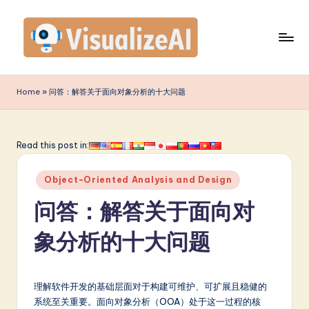
Skip
to
content
V
is
Home
»
问答：解答关于面向对象分析的十大问题
u
a
Read this post in:
li
Posted
z
Object-Oriented Analysis and Design
in
e
问答：解答关于面向对
A
象分析的十大问题
I
S
理解软件开发的基础层面对于构建可维护、可扩展且稳健的
i
系统至关重要。面向对象分析（OOA）处于这一过程的核