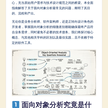
m
心，充当原始用户需求与技术设计规范之间的桥梁。本全面
指南解答了关于面向对象分析最常见的问题，阐明了其目
p
的、流程和产出。
li
无论你是业务分析师、软件架构师，还是正转向设计角色的
fi
开发者，掌握面向对象分析的细微差别都能确保最终产品符
合业务需求，同时避免不必要的技术债务。我们将探讨核心
e
概念、与其他相关学科的区别以及最佳实践，且不依赖于特
d
定的软件工具。
C
hi
n
e
s
e
-
面向对象分析究竟是什
L