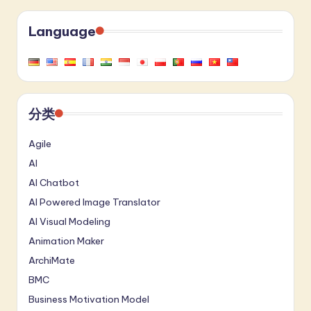
Language
分类
Agile
AI
AI Chatbot
AI Powered Image Translator
AI Visual Modeling
Animation Maker
ArchiMate
BMC
Business Motivation Model