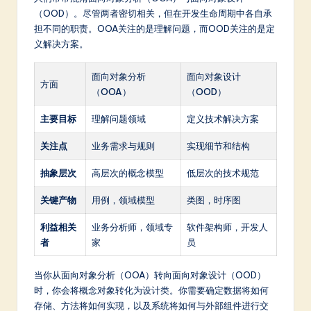
a
（OOD）。尽管两者密切相关，但在开发生命周期中各自承
r
担不同的职责。OOA关注的是理解问题，而OOD关注的是定
义解决方案。
e
In
面向对象分析
面向对象设计
方面
（OOA）
（OOD）
n
o
主要目标
理解问题领域
定义技术解决方案
v
关注点
业务需求与规则
实现细节和结构
a
抽象层次
高层次的概念模型
低层次的技术规范
ti
关键产物
用例，领域模型
类图，时序图
o
利益相关
业务分析师，领域专
软件架构师，开发人
n
者
家
员
当你从面向对象分析（OOA）转向面向对象设计（OOD）
时，你会将概念对象转化为设计类。你需要确定数据将如何
存储、方法将如何实现，以及系统将如何与外部组件进行交