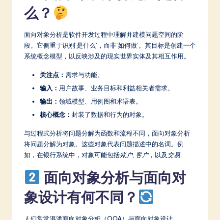
么？
a
t
面向对象分析是软件开发过程中理解并建模问题空间的阶
e
段。它侧重于识别‘是什么’，而非‘如何做’。其目标是创建一个
系统概念模型，以反映涉及的现实世界实体及其相互作用。
s
关注点：
需求与功能。
t
输入：
用户故事、业务目标和利益相关者需求。
in
输出：
领域模型、用例图和术语表。
A
核心概念：
封装了数据和行为的对象。
I
与过程式分析将问题分解为函数和流程不同，面向对象分析
&
将问题分解为对象。这些对象代表问题描述中的名词。例
如，在银行系统中，对象可能包括
账户
,
客户
，以及
交易
.
S
o
面向对象分析与面向对
ft
象设计有何不同？
w
人们常常混淆面向对象分析（OOA）与面向对象设计