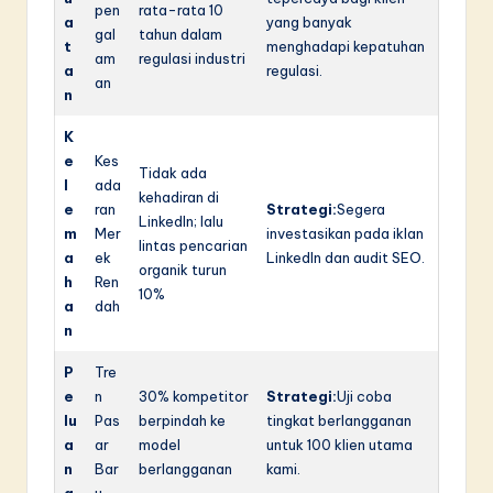
pen
rata-rata 10
a
yang banyak
gal
tahun dalam
t
menghadapi kepatuhan
am
regulasi industri
a
regulasi.
an
n
K
e
Kes
Tidak ada
l
ada
kehadiran di
e
ran
Strategi:
Segera
LinkedIn; lalu
m
Mer
investasikan pada iklan
lintas pencarian
a
ek
LinkedIn dan audit SEO.
organik turun
h
Ren
10%
a
dah
n
P
Tre
e
n
30% kompetitor
Strategi:
Uji coba
lu
Pas
berpindah ke
tingkat berlangganan
a
ar
model
untuk 100 klien utama
n
Bar
berlangganan
kami.