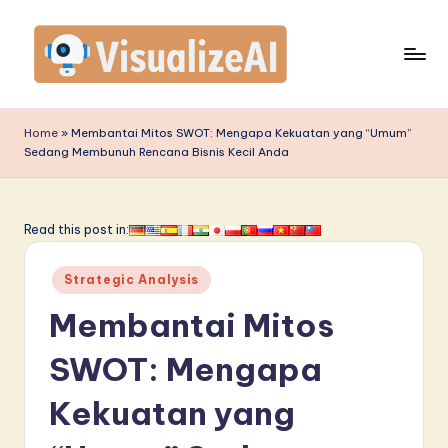
Skip
to
content
V
is
Home
»
Membantai Mitos SWOT: Mengapa Kekuatan yang “Umum”
Sedang Membunuh Rencana Bisnis Kecil Anda
u
a
li
Read this post in:
z
Posted
Strategic Analysis
e
in
Membantai Mitos
A
I
SWOT: Mengapa
I
Kekuatan yang
n