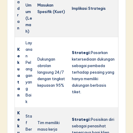
a
Um
Masukan
d
Implikasi Strategis
um
Spesifik (Kuat)
r
(Le
a
ma
n
h)
Lay
K
ana
Strategi:
Pasarkan
e
n
Dukungan
ketersediaan dukungan
k
Pel
obrolan
sebagai pembeda
u
ang
langsung 24/7
terhadap pesaing yang
a
gan
dengan tingkat
hanya memiliki
t
yan
kepuasan 95%
dukungan berbasis
a
g
tiket.
n
Bai
k
K
Sta
e
Strategi:
Posisikan diri
f
Tim memiliki
k
sebagai penasihat
Ber
masa kerja
u
tepercaya bagi klien