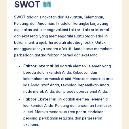
n
SWOT
n
SWOT adalah singkatan dari Kekuatan, Kelemahan,
o
Peluang, dan Ancaman. Ini adalah kerangka kerja yang
v
digunakan untuk mengevaluasi faktor-faktor internal
dan eksternal yang memengaruhi suatu organisasi. Ini
a
bukan mantra ajaib. Ini adalah alat diagnostik. Untuk
ti
menggunakannya secara efektif, Anda harus memahami
perbedaan antara faktor internal dan eksternal.
o
Faktor Internal:
Ini adalah elemen-elemen yang
n
berada dalam kendali Anda. Kekuatan dan
kelemahan termasuk di sini. Mereka mencakup arus
kas Anda, staf Anda, teknologi kepemilikan Anda,
nada merek Anda, dan proses operasional Anda.
Faktor Eksternal:
Ini adalah elemen-elemen di
luar kendali Anda. Peluang dan ancaman termasuk
di sini. Mereka mencakup tren pasar, tindakan
pesaing, perubahan regulasi, dan pergeseran
ekonomi.