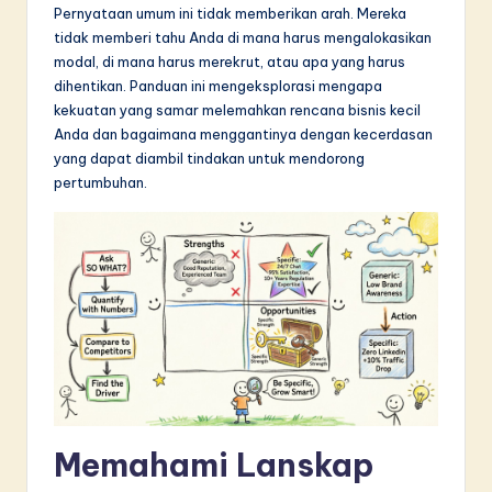
Pernyataan umum ini tidak memberikan arah. Mereka
in
tidak memberi tahu Anda di mana harus mengalokasikan
A
modal, di mana harus merekrut, atau apa yang harus
dihentikan. Panduan ini mengeksplorasi mengapa
I
kekuatan yang samar melemahkan rencana bisnis kecil
&
Anda dan bagaimana menggantinya dengan kecerdasan
yang dapat diambil tindakan untuk mendorong
S
pertumbuhan.
o
f
t
w
a
r
e
Memahami Lanskap
I