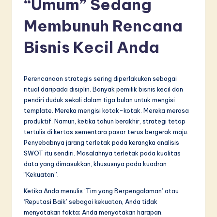
“Umum” Sedang
d
o
Membunuh Rencana
n
Bisnis Kecil Anda
e
si
Perencanaan strategis sering diperlakukan sebagai
a
ritual daripada disiplin. Banyak pemilik bisnis kecil dan
n
pendiri duduk sekali dalam tiga bulan untuk mengisi
template. Mereka mengisi kotak-kotak. Mereka merasa
-
produktif. Namun, ketika tahun berakhir, strategi tetap
L
tertulis di kertas sementara pasar terus bergerak maju.
Penyebabnya jarang terletak pada kerangka analisis
a
SWOT itu sendiri. Masalahnya terletak pada kualitas
t
data yang dimasukkan, khususnya pada kuadran
“Kekuatan”.
e
Ketika Anda menulis ‘Tim yang Berpengalaman’ atau
s
‘Reputasi Baik’ sebagai kekuatan, Anda tidak
t
menyatakan fakta; Anda menyatakan harapan.