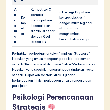
g
u
A
Kompetitor X
Strategi:
Dapatkan
n
berhasil
Ko
kontrak eksklusif
c
mendapatkan
mp
dengan mitra regional
a
kesepakatan
etit
utama untuk
m
distribusi besar
or
menghambat
a
dengan Ritel
kesepakatan serupa.
n
Raksasa Y
Perhatikan perbedaan di kolom “Implikasi Strategis”.
Masukan yang umum mengarah pada ide-ide samar
seperti “Pemasaran lebih banyak” atau “Perbaiki merek.”
Masukan yang spesifik mengarah pada tindakan nyata
seperti “Dapatkan kontrak” atau “Uji coba
berlangganan.” Inilah perbedaan antara rencana dan
peta jalan.
Psikologi Perencanaan
Strategis