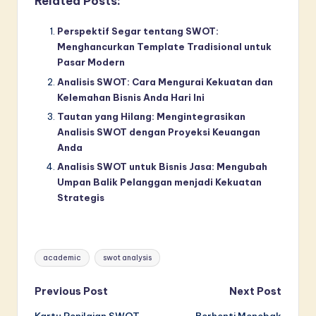
Related Posts:
Perspektif Segar tentang SWOT:
Menghancurkan Template Tradisional untuk
Pasar Modern
Analisis SWOT: Cara Mengurai Kekuatan dan
Kelemahan Bisnis Anda Hari Ini
Tautan yang Hilang: Mengintegrasikan
Analisis SWOT dengan Proyeksi Keuangan
Anda
Analisis SWOT untuk Bisnis Jasa: Mengubah
Umpan Balik Pelanggan menjadi Kekuatan
Strategis
Tags:
academic
swot analysis
Post
Previous Post
Next Post
Kartu Penilaian SWOT
Berhenti Menebak