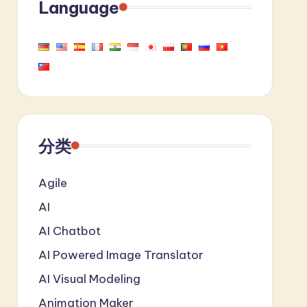
Language
分类
Agile
AI
AI Chatbot
AI Powered Image Translator
AI Visual Modeling
Animation Maker