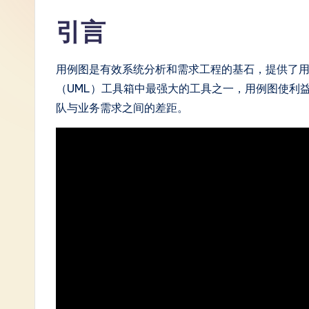
S
引言
i
用例图是有效系统分析和需求工程的基石，提供了
m
（UML）工具箱中最强大的工具之一，用例图使利
p
队与业务需求之间的差距。
li
fi
e
d
C
hi