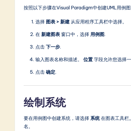
in
按照以下步骤在Visual Paradigm中创建UML用例
A
选择
图表 > 新建
从应用程序工具栏中选择。
I
在
新建图表
窗口中，选择
用例图
.
&
点击
下一步
.
S
输入图表名称和描述。
位置
字段允许您选择一
o
点击
确定
.
ft
w
绘制系统
a
r
要在用例图中创建系统，请选择
系统
在图表工具栏
名。
e