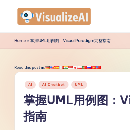
Skip
to
V
content
is
Home
»
掌握UML用例图：Visual Paradigm完整指南
u
a
Read this post in:
li
Posted
AI
AI Chatbot
UML
z
in
掌握UML用例图：Vis
e
指南
A
I