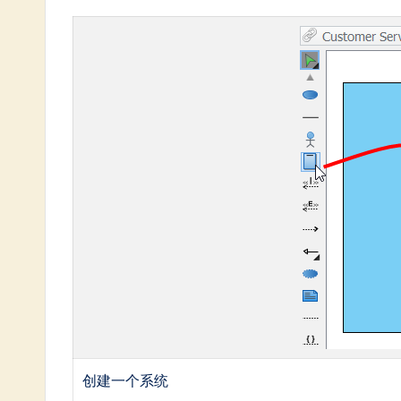
In
n
o
v
a
ti
o
n
创建一个系统