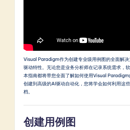
n
e
s
e
-
Visual Paradigm作为创建专业级用例图的
L
驱动特性。无论您是业务分析师在记录系统需求，
a
本指南都将带您全面了解如何使用Visual Para
创建到高级的AI驱动自动化，您将学会如何利用这
t
档。
e
s
创建用例图
t