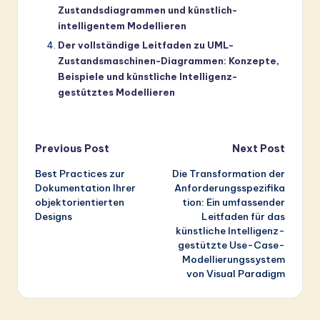
Zustandsdiagrammen und künstlich-
intelligentem Modellieren
Der vollständige Leitfaden zu UML-
Zustandsmaschinen-Diagrammen: Konzepte,
Beispiele und künstliche Intelligenz-
gestütztes Modellieren
Post
Previous Post
Next Post
Best Practices zur
Die Transformation der
navigation
Dokumentation Ihrer
Anforderungsspezifika
objektorientierten
tion: Ein umfassender
Designs
Leitfaden für das
künstliche Intelligenz-
gestützte Use-Case-
Modellierungssystem
von Visual Paradigm