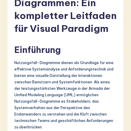
Diagrammen: Ein
r
m
kompletter Leitfaden
a
für Visual Paradigm
n
-
Einführung
L
a
Nutzungsfall-Diagramme dienen als Grundlage für eine
effektive Systemanalyse und Anforderungstechnik und
t
bieten eine visuelle Darstellung der Interaktionen
e
zwischen Benutzern und Systemfunktionen. Als eines
der leistungsstärksten Werkzeuge in der Armada der
s
Unified Modeling Language (UML) ermöglichen
t
Nutzungsfall-Diagramme es Stakeholdern, das
Systemverhalten aus der Perspektive des
in
Endanwenders zu verstehen und die Kluft zwischen
A
technischen Teams und geschäftlichen Anforderungen
zu überbrücken.
I