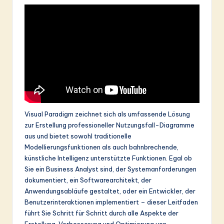
&
S
o
ft
w
a
r
Visual Paradigm zeichnet sich als umfassende Lösung
zur Erstellung professioneller Nutzungsfall-Diagramme
e
aus und bietet sowohl traditionelle
In
Modellierungsfunktionen als auch bahnbrechende,
künstliche Intelligenz unterstützte Funktionen. Egal ob
n
Sie ein Business Analyst sind, der Systemanforderungen
o
dokumentiert, ein Softwarearchitekt, der
Anwendungsabläufe gestaltet, oder ein Entwickler, der
v
Benutzerinteraktionen implementiert – dieser Leitfaden
a
führt Sie Schritt für Schritt durch alle Aspekte der