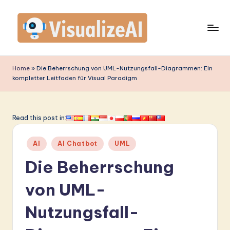
Skip
to
content
V
is
Home
»
Die Beherrschung von UML-Nutzungsfall-Diagrammen: Ein
kompletter Leitfaden für Visual Paradigm
u
a
li
Read this post in:
z
Posted
AI
AI Chatbot
UML
e
in
Die Beherrschung
A
I
von UML-
G
Nutzungsfall-
e