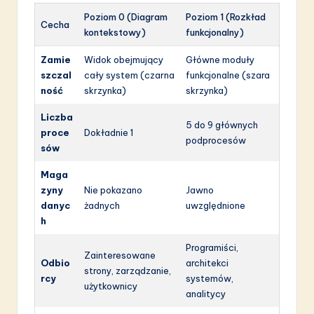
Poziom 0 (Diagram
Poziom 1 (Rozkład
Cecha
kontekstowy)
funkcjonalny)
Zamie
Widok obejmujący
Główne moduły
szczal
cały system (czarna
funkcjonalne (szara
ność
skrzynka)
skrzynka)
Liczba
5 do 9 głównych
proce
Dokładnie 1
podprocesów
sów
Maga
zyny
Nie pokazano
Jawno
danyc
żadnych
uwzględnione
h
Programiści,
Zainteresowane
Odbio
architekci
strony, zarządzanie,
rcy
systemów,
użytkownicy
analitycy