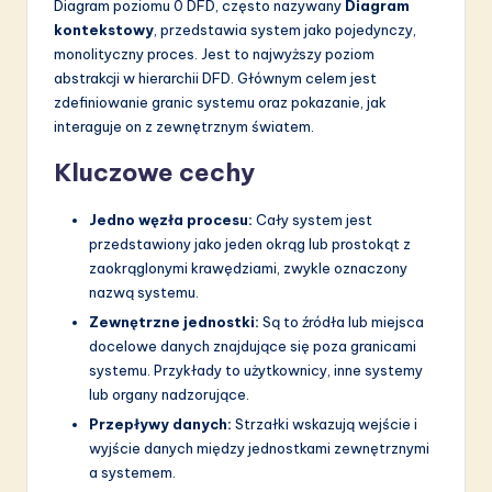
a
Diagram poziomu 0 DFD, często nazywany
Diagram
kontekstowy
, przedstawia system jako pojedynczy,
ti
monolityczny proces. Jest to najwyższy poziom
o
abstrakcji w hierarchii DFD. Głównym celem jest
zdefiniowanie granic systemu oraz pokazanie, jak
n
interaguje on z zewnętrznym światem.
Kluczowe cechy
Jedno węzła procesu:
Cały system jest
przedstawiony jako jeden okrąg lub prostokąt z
zaokrąglonymi krawędziami, zwykle oznaczony
nazwą systemu.
Zewnętrzne jednostki:
Są to źródła lub miejsca
docelowe danych znajdujące się poza granicami
systemu. Przykłady to użytkownicy, inne systemy
lub organy nadzorujące.
Przepływy danych:
Strzałki wskazują wejście i
wyjście danych między jednostkami zewnętrznymi
a systemem.