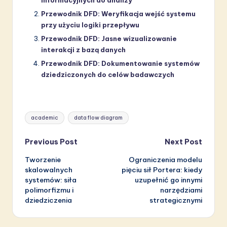
Przewodnik DFD: Weryfikacja wejść systemu
przy użyciu logiki przepływu
Przewodnik DFD: Jasne wizualizowanie
interakcji z bazą danych
Przewodnik DFD: Dokumentowanie systemów
dziedziczonych do celów badawczych
Tags:
academic
data flow diagram
Post
Previous Post
Next Post
Tworzenie
Ograniczenia modelu
navigation
skalowalnych
pięciu sił Portera: kiedy
systemów: siła
uzupełnić go innymi
polimorfizmu i
narzędziami
dziedziczenia
strategicznymi