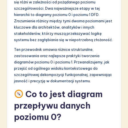
się różni w zależności od pożądanego poziomu
S
szczegółowości. Dwa najważniejsze etapy w tej
hierarchii to diagramy poziomu 0 i poziomu 1 DFD.
o
Zrozumienie różnicy między tymi dwoma poziomami jest
f
kluczowe dla architektów, analityków i innych
stakeholderów, którzy muszą przekazywać logikę
t
systemu bez zagłębiania się w niepotrzebną złożoność.
w
Ten przewodnik omawia różnice strukturalne,
a
zastosowania oraz najlepsze praktyki tworzenia
diagramów poziomu 0 i poziomu 1. Przeanalizujemy, jak
r
przejść od ogólnego widoku kontekstowego do
e
szczegółowej dekompozycji funkcjonalnej, zapewniając
jasność i precyzję w dokumentacji systemu.
I
n
Co to jest diagram
n
przepływu danych
o
poziomu 0?
v