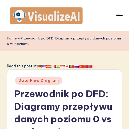
Skip
to
content
V
is
Home
»
Przewodnik po DFD: Diagramy przepływu danych poziomu
0 vs poziomu 1
u
a
li
Read this post in:
z
Posted
Data Flow Diagram
e
in
Przewodnik po DFD:
A
I
Diagramy przepływu
P
danych poziomu 0 vs
o