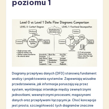
poziomu 1
li
s
h
-
L
a
t
e
s
Diagramy przepływu danych (DFD) stanowią fundament
t
analizy i projektowania systemów. Zapewniają wizualne
in
przedstawienie, jak informacje poruszają się przez
system, wyróżniając interakcje między zewnętrznymi
A
jednostkami, wewnętrznymi procesami, magazynami
I
danych oraz przepływami łączącymi je. Choć koncepcja
jest prosta, szczegółowość tych diagramów znacznie
&