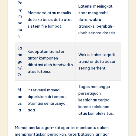
Pe
Latensi meningkat
ny
Membaca atau menulis
saat mengambil
im
data ke basis data atau
data; waktu
pa
sistem file lambat.
transaksi berubah-
na
ubah secara drastis.
n
Ja
Kecepatan transfer
rin
Waktu habis terjadi;
antar komponen
ga
transfer data besar
dibatasi oleh bandwidth
n/I
sering berhenti.
atau latensi.
O
Tugas menunggu
M
Intervensi manual
persetujuan;
an
diperlukan di tempat
kesalahan terjadi
us
otomasi seharusnya
karena kelelahan
ia
ada.
atau kompleksitas.
Memahami kategori-kategori ini membantu dalam
memprioritaskan perbaikan. Keterbatasan jaringan