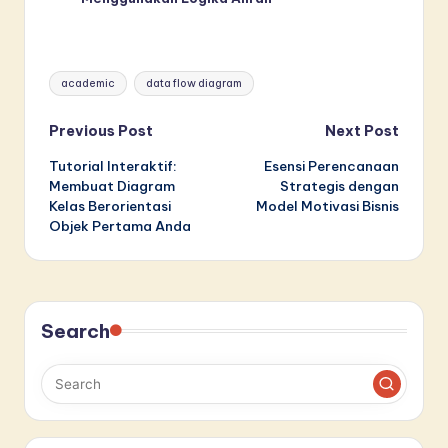
Tags:
academic
data flow diagram
Post
Previous Post
Next Post
Tutorial Interaktif:
Esensi Perencanaan
navigation
Membuat Diagram
Strategis dengan
Kelas Berorientasi
Model Motivasi Bisnis
Objek Pertama Anda
Search