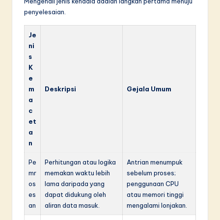
Mengenali jenis kendala adalah langkah pertama menuju
penyelesaian.
Je
ni
s
K
e
m
Deskripsi
Gejala Umum
a
c
et
a
n
Pe
Perhitungan atau logika
Antrian menumpuk
mr
memakan waktu lebih
sebelum proses;
os
lama daripada yang
penggunaan CPU
es
dapat didukung oleh
atau memori tinggi
an
aliran data masuk.
mengalami lonjakan.