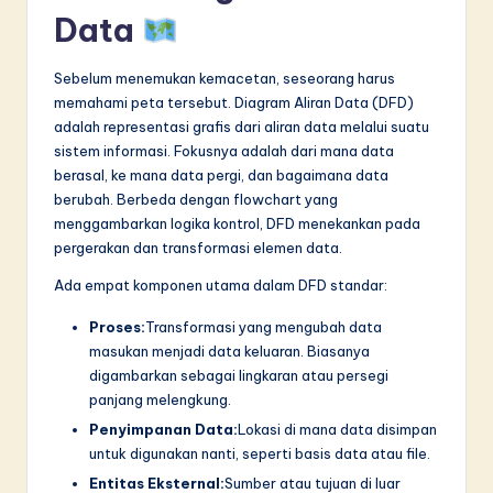
n
Data
n
o
Sebelum menemukan kemacetan, seseorang harus
memahami peta tersebut. Diagram Aliran Data (DFD)
v
adalah representasi grafis dari aliran data melalui suatu
a
sistem informasi. Fokusnya adalah dari mana data
berasal, ke mana data pergi, dan bagaimana data
ti
berubah. Berbeda dengan flowchart yang
o
menggambarkan logika kontrol, DFD menekankan pada
pergerakan dan transformasi elemen data.
n
Ada empat komponen utama dalam DFD standar:
Proses:
Transformasi yang mengubah data
masukan menjadi data keluaran. Biasanya
digambarkan sebagai lingkaran atau persegi
panjang melengkung.
Penyimpanan Data:
Lokasi di mana data disimpan
untuk digunakan nanti, seperti basis data atau file.
Entitas Eksternal:
Sumber atau tujuan di luar