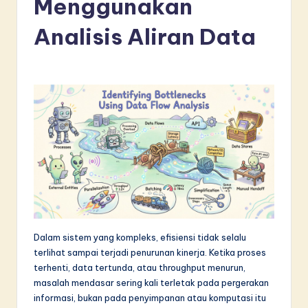
Menggunakan
d
o
Analisis Aliran Data
n
e
si
a
n
-
L
a
t
Dalam sistem yang kompleks, efisiensi tidak selalu
terlihat sampai terjadi penurunan kinerja. Ketika proses
e
terhenti, data tertunda, atau throughput menurun,
s
masalah mendasar sering kali terletak pada pergerakan
informasi, bukan pada penyimpanan atau komputasi itu
t