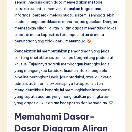
sendiri. Analisis aliran data menyediakan metode
in
terstruktur untuk memvisualisasikan bagaimana
informasi bergerak melalui suatu sistem, sehingga lebih
A
mudah mengidentifikasi di mana terjadi gesekan. Dengan
I
memetakan aliran-aliran ini, tim dapat menentukan lokasi
tepat di mana kapasitas terlampaui atau di mana
&
penundaan yang tidak perlu menumpuk.
S
Pendekatan ini membutuhkan pemahaman yang jelas
o
tentang arsitektur sistem tanpa bergantung pada alat
khusus. Tujuannya adalah membangun kerangka logis
f
yang mengungkap ketidakefisienan. Baik mengelola
t
pipeline perangkat lunak, jalur produksi, atau alur kerja
administratif, prinsip-prinsipnya tetap konsisten.
w
Mengidentifikasi kendala ini memungkinkan intervensi
a
yang tepat sasaran, yang menghasilkan peningkatan
yang dapat diukur dalam kecepatan dan keandalan.
r
e
Memahami Dasar-
I
Dasar Diagram Aliran