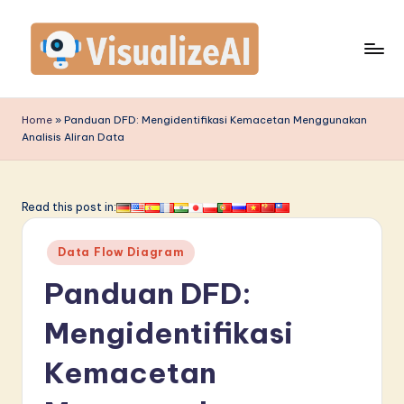
Skip
to
content
V
is
Home
»
Panduan DFD: Mengidentifikasi Kemacetan Menggunakan
Analisis Aliran Data
u
a
li
Read this post in:
z
Posted
Data Flow Diagram
e
in
Panduan DFD:
A
I
Mengidentifikasi
I
Kemacetan
n