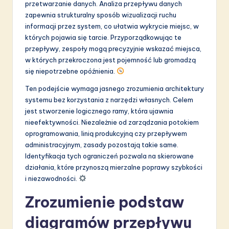
przetwarzanie danych. Analiza przepływu danych
S
zapewnia strukturalny sposób wizualizacji ruchu
informacji przez system, co ułatwia wykrycie miejsc, w
o
których pojawia się tarcie. Przyporządkowując te
f
przepływy, zespoły mogą precyzyjnie wskazać miejsca,
w których przekroczona jest pojemność lub gromadzą
t
się niepotrzebne opóźnienia.
w
Ten podejście wymaga jasnego zrozumienia architektury
a
systemu bez korzystania z narzędzi własnych. Celem
jest stworzenie logicznego ramy, która ujawnia
r
nieefektywności. Niezależnie od zarządzania potokiem
e
oprogramowania, linią produkcyjną czy przepływem
administracyjnym, zasady pozostają takie same.
I
Identyfikacja tych ograniczeń pozwala na skierowane
n
działania, które przynoszą mierzalne poprawy szybkości
i niezawodności.
n
o
Zrozumienie podstaw
v
diagramów przepływu