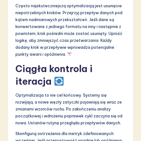
Często najskuteczniejszą optymalizacją jest usunięcie
niepotrzebnych kroków. Przejrzyj przepływ danych pod
kątem nadmiarowych przekształceń. Jeśli dane są
konwertowane z jednego formatu na inny i następnie z
powrotem, krok pośredni może zostać usunięty. Uprość
logikę, aby zmniejszyć czas przetwarzania. Każdy
dodany krok w przepływie wprowadza potencjalne
punkty awarii i opóźnienia.
Ciągła kontrola i
iteracja
Optymalizacja to nie cel końcowy. Systemy się
rozwijają, a nowe węzły zatyczki pojawiają się wraz ze
zmianami wzorców ruchu. Po zakończeniu analizy
początkowej i wdrożeniu poprawek cykl zaczyna się od
nowa. Ustanów rutynę przeglądu przepływów danych.
Skonfiguruj ostrzeżenia dla metryk zdefiniowanych
wcześniej. Jeśli przepustowość spadnie lub opóźnienia