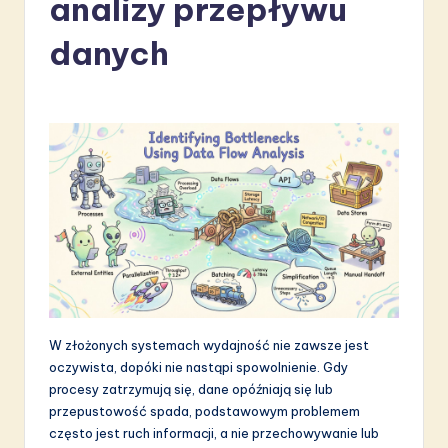
analizy przepływu
li
s
danych
h
-
L
a
t
e
s
t
in
W złożonych systemach wydajność nie zawsze jest
oczywista, dopóki nie nastąpi spowolnienie. Gdy
A
procesy zatrzymują się, dane opóźniają się lub
I
przepustowość spada, podstawowym problemem
często jest ruch informacji, a nie przechowywanie lub
&