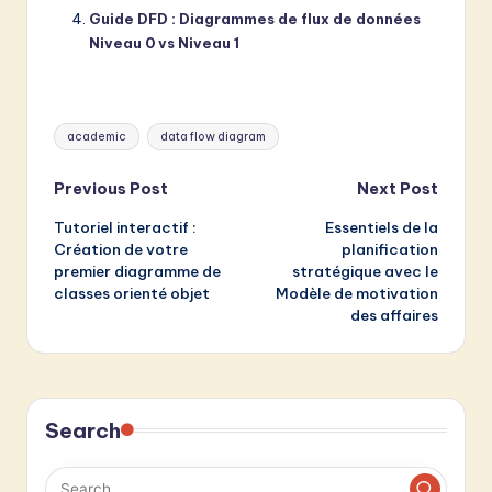
Guide DFD : Diagrammes de flux de données
Niveau 0 vs Niveau 1
Tags:
academic
data flow diagram
Post
Previous Post
Next Post
Tutoriel interactif :
Essentiels de la
navigation
Création de votre
planification
premier diagramme de
stratégique avec le
classes orienté objet
Modèle de motivation
des affaires
Search