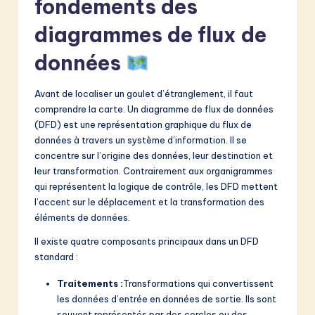
fondements des
v
a
diagrammes de flux de
ti
données
o
Avant de localiser un goulet d’étranglement, il faut
n
comprendre la carte. Un diagramme de flux de données
(DFD) est une représentation graphique du flux de
données à travers un système d’information. Il se
concentre sur l’origine des données, leur destination et
leur transformation. Contrairement aux organigrammes
qui représentent la logique de contrôle, les DFD mettent
l’accent sur le déplacement et la transformation des
éléments de données.
Il existe quatre composants principaux dans un DFD
standard :
Traitements :
Transformations qui convertissent
les données d’entrée en données de sortie. Ils sont
souvent représentés par des cercles ou des