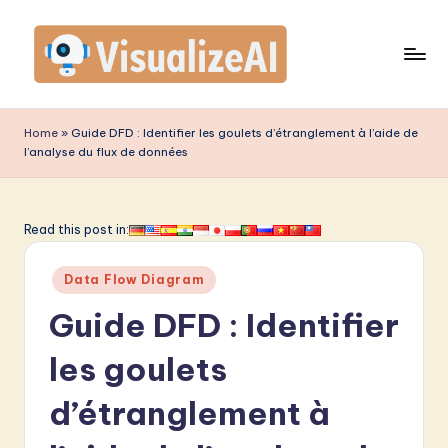
Skip
to
content
V
is
Home
»
Guide DFD : Identifier les goulets d’étranglement à l’aide de
l’analyse du flux de données
u
a
li
Read this post in:
z
Posted
Data Flow Diagram
e
in
Guide DFD : Identifier
A
I
les goulets
F
d’étranglement à
r