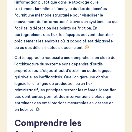
l’information plutôt que dans le stockage ou le
&
traitement lui-même. L’analyse du flux de données
fournit une méthode structurée pour visualiser le
S
mouvement de l’information à travers un système, ce qui
o
facilite la détection des points de friction. En
cartographiant ces flux, les équipes peuvent identifier
f
précisément les endroits où la capacité est dépassée
t
ou où des délais inutiles s’accumulent.
w
Cette approche nécessite une compréhension claire de
l’architecture du système sans dépendre d’outils
a
propriétaires. L’objectif est d’établir un cadre logique
r
qui révèle les inefficacités. Que l’on gère une chaîne
logicielle, une ligne de production ou un flux
e
administratif, les principes restent les mêmes. Identifier
I
ces contraintes permet des interventions ciblées qui
entraînent des améliorations mesurables en vitesse et
n
en fiabilité.
n
Comprendre les
o