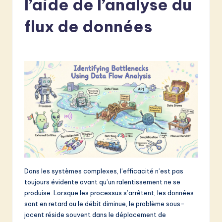
l’aide de l’analyse du
e
n
flux de données
c
h
-
L
a
t
e
s
t
Dans les systèmes complexes, l’efficacité n’est pas
toujours évidente avant qu’un ralentissement ne se
in
produise. Lorsque les processus s’arrêtent, les données
A
sont en retard ou le débit diminue, le problème sous-
jacent réside souvent dans le déplacement de
I