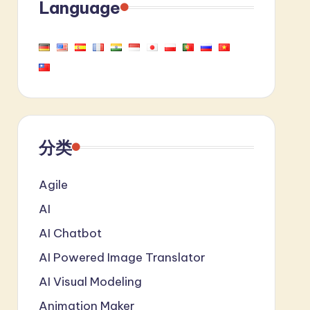
Language
分类
Agile
AI
AI Chatbot
AI Powered Image Translator
AI Visual Modeling
Animation Maker