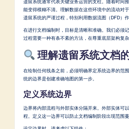
n
遗留系统通常代表关键业务运营的支柱。随着时间
能变得模糊不清。理解数据在这些环境中的流动对
e
遗留系统的严谨过程，特别利用数据流图（DFD）
s
在进行文档编制时，目标是清晰和准确。我们必须
e
过程需要一种有条不紊的方法，在尊重底层架构复
-
理解遗留系统文档
L
在绘制任何线条之前，必须明确界定系统边界的范
a
统的边界是创建准确地图的第一步。
t
定义系统边界
e
边界将内部流程与外部实体分隔开来。外部实体可
s
程。定义这一边界可以防止文档编制阶段出现范围
t
设定边界时，请考虑以下组件：