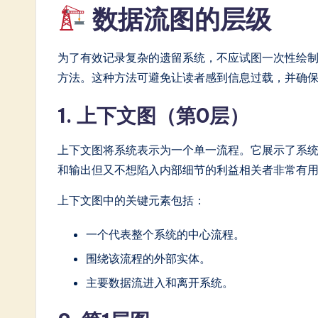
数据流图的层级
In
n
为了有效记录复杂的遗留系统，不应试图一次性绘
方法。这种方法可避免让读者感到信息过载，并确
o
v
1. 上下文图（第0层）
a
上下文图将系统表示为一个单一流程。它展示了系
ti
和输出但又不想陷入内部细节的利益相关者非常有
o
上下文图中的关键元素包括：
n
一个代表整个系统的中心流程。
围绕该流程的外部实体。
主要数据流进入和离开系统。