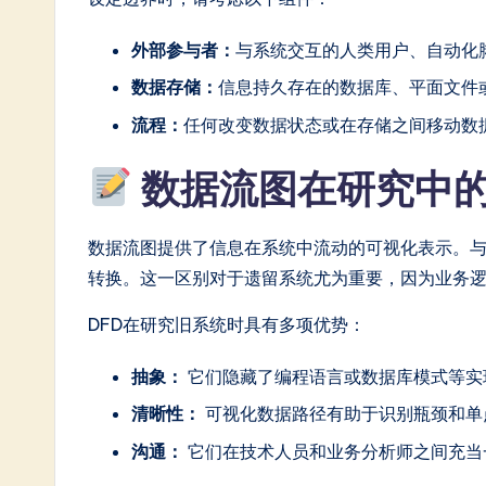
in
外部参与者：
与系统交互的人类用户、自动化脚
A
数据存储：
信息持久存在的数据库、平面文件
I
流程：
任何改变数据状态或在存储之间移动数
&
数据流图在研究中
S
o
数据流图提供了信息在系统中流动的可视化表示。与
转换。这一区别对于遗留系统尤为重要，因为业务
ft
DFD在研究旧系统时具有多项优势：
w
抽象：
它们隐藏了编程语言或数据库模式等实现
a
清晰性：
可视化数据路径有助于识别瓶颈和单
r
沟通：
它们在技术人员和业务分析师之间充当
e