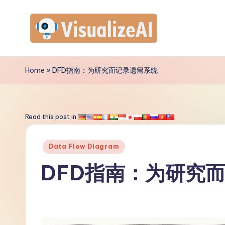
Skip
to
V
content
is
Home
»
DFD指南：为研究而记录遗留系统
u
a
Read this post in:
li
Posted
Data Flow Diagram
z
in
DFD指南：为研究
e
A
I