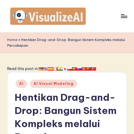
Skip
to
content
V
is
Home
»
Hentikan Drag-and-Drop: Bangun Sistem Kompleks melalui
Percakapan
u
a
li
Read this post in:
z
Posted
AI
AI Visual Modeling
e
in
Hentikan Drag-and-
A
I
Drop: Bangun Sistem
I
Kompleks melalui
n