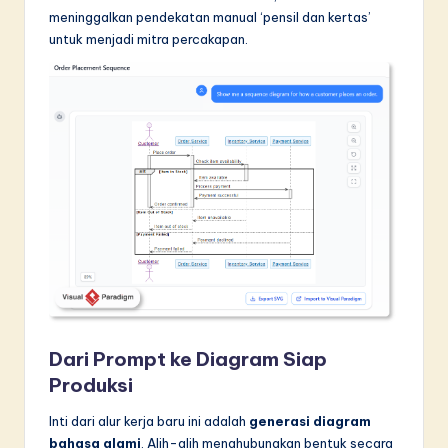
meninggalkan pendekatan manual ‘pensil dan kertas’
in
untuk menjadi mitra percakapan.
A
I
&
S
o
f
t
w
a
r
Dari Prompt ke Diagram Siap
Produksi
e
I
Inti dari alur kerja baru ini adalah
generasi diagram
bahasa alami
. Alih-alih menghubungkan bentuk secara