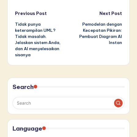
Post
Previous Post
Next Post
Tidak punya
Pemodelan dengan
navigation
keterampilan UML?
Kecepatan Pikiran:
Tidak masalah.
Pembuat Diagram AI
Jelaskan sistem Anda,
Instan
dan AI menyelesaikan
sisanya
Search
Language