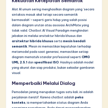
Kekuatan Ketepatan Semantik
Alat AI umum sering menghasilkan diagram yang ‘secara
sintaksis masuk akal tetapi secara semantik
bermasalah’—seperti garis hidup yang salah posisi
dalam diagram urutan atau asosiasi ArchiMate yang
tidak valid. Chatbot AI Visual Paradigm menghindari
jebakan ini melalui arsitektur hibrida khusus dan
arsitektur hibrida khusus
serta
mesin kendali
semantik
. Mesin ini memastikan kepatuhan terhadap
metamodel pada saat generasi, memastikan setiap
diagram mematuhi standar profesional seperti
OMG
UML 2.5.1
dan
spesifikasi ISO
. Hasilnya adalah model
yang akurat dan siap produksi, bukan sekadar gambaran
visual.
Memperbaiki Melalui Dialog
Pemodelan jarang merupakan tugas satu kali; ini adalah
perjalanan iteratif. Karena chatbot adalah
peka
konteks
, ia mempertahankan status diagram Anda
sepanjang percakapan. Anda dapat mengembangkan