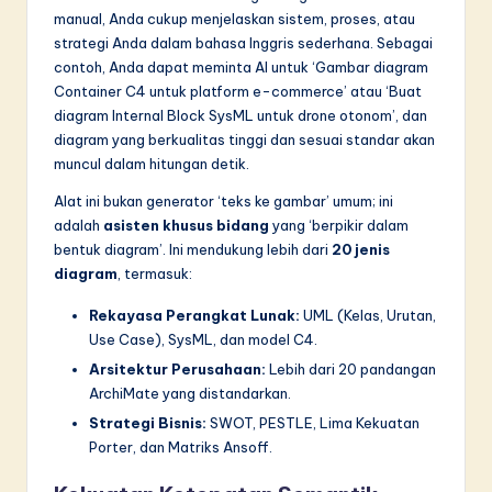
n
manual, Anda cukup menjelaskan sistem, proses, atau
n
strategi Anda dalam bahasa Inggris sederhana. Sebagai
contoh, Anda dapat meminta AI untuk ‘Gambar diagram
o
Container C4 untuk platform e-commerce’ atau ‘Buat
v
diagram Internal Block SysML untuk drone otonom’, dan
diagram yang berkualitas tinggi dan sesuai standar akan
a
muncul dalam hitungan detik.
ti
Alat ini bukan generator ‘teks ke gambar’ umum; ini
o
adalah
asisten khusus bidang
yang ‘berpikir dalam
bentuk diagram’. Ini mendukung lebih dari
20 jenis
n
diagram
, termasuk:
Rekayasa Perangkat Lunak:
UML (Kelas, Urutan,
Use Case), SysML, dan model C4.
Arsitektur Perusahaan:
Lebih dari 20 pandangan
ArchiMate yang distandarkan.
Strategi Bisnis:
SWOT, PESTLE, Lima Kekuatan
Porter, dan Matriks Ansoff.