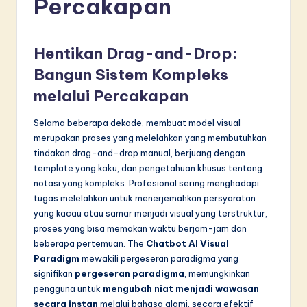
Percakapan
d
o
Hentikan Drag-and-Drop:
n
Bangun Sistem Kompleks
e
melalui Percakapan
si
a
Selama beberapa dekade, membuat model visual
merupakan proses yang melelahkan yang membutuhkan
n
tindakan drag-and-drop manual, berjuang dengan
-
template yang kaku, dan pengetahuan khusus tentang
notasi yang kompleks. Profesional sering menghadapi
L
tugas melelahkan untuk menerjemahkan persyaratan
a
yang kacau atau samar menjadi visual yang terstruktur,
proses yang bisa memakan waktu berjam-jam dan
t
beberapa pertemuan. The
Chatbot AI Visual
e
Paradigm
mewakili pergeseran paradigma yang
signifikan
pergeseran paradigma
, memungkinkan
s
pengguna untuk
mengubah niat menjadi wawasan
t
secara instan
melalui bahasa alami, secara efektif