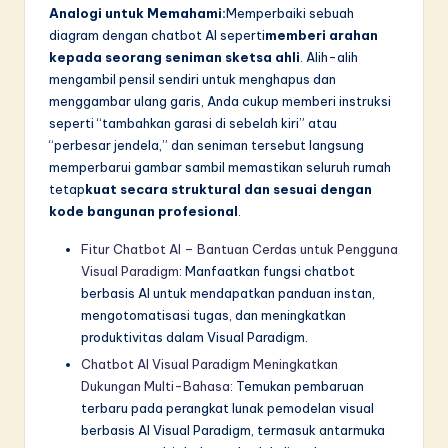
Analogi untuk Memahami:
Memperbaiki sebuah
diagram dengan chatbot AI seperti
memberi arahan
kepada seorang seniman sketsa ahli
. Alih-alih
mengambil pensil sendiri untuk menghapus dan
menggambar ulang garis, Anda cukup memberi instruksi
seperti “tambahkan garasi di sebelah kiri” atau
“perbesar jendela,” dan seniman tersebut langsung
memperbarui gambar sambil memastikan seluruh rumah
tetap
kuat secara struktural dan sesuai dengan
kode bangunan profesional
.
Fitur Chatbot AI – Bantuan Cerdas untuk Pengguna
Visual Paradigm
: Manfaatkan fungsi chatbot
berbasis AI untuk mendapatkan panduan instan,
mengotomatisasi tugas, dan meningkatkan
produktivitas dalam Visual Paradigm.
Chatbot AI Visual Paradigm Meningkatkan
Dukungan Multi-Bahasa
: Temukan pembaruan
terbaru pada perangkat lunak pemodelan visual
berbasis AI Visual Paradigm, termasuk antarmuka