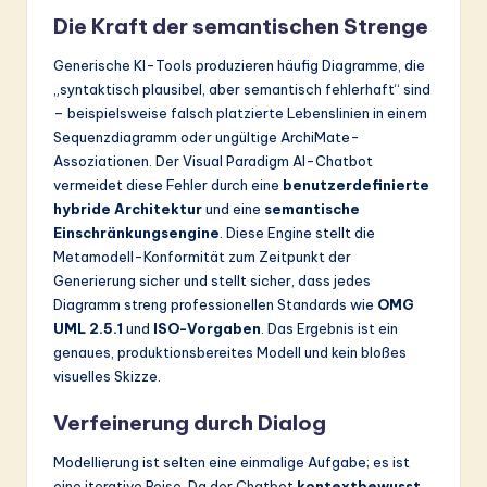
Die Kraft der semantischen Strenge
Generische KI-Tools produzieren häufig Diagramme, die
„syntaktisch plausibel, aber semantisch fehlerhaft“ sind
– beispielsweise falsch platzierte Lebenslinien in einem
Sequenzdiagramm oder ungültige ArchiMate-
Assoziationen. Der Visual Paradigm AI-Chatbot
vermeidet diese Fehler durch eine
benutzerdefinierte
hybride Architektur
und eine
semantische
Einschränkungsengine
. Diese Engine stellt die
Metamodell-Konformität zum Zeitpunkt der
Generierung sicher und stellt sicher, dass jedes
Diagramm streng professionellen Standards wie
OMG
UML 2.5.1
und
ISO-Vorgaben
. Das Ergebnis ist ein
genaues, produktionsbereites Modell und kein bloßes
visuelles Skizze.
Verfeinerung durch Dialog
Modellierung ist selten eine einmalige Aufgabe; es ist
eine iterative Reise. Da der Chatbot
kontextbewusst
,