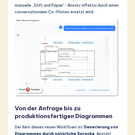
manuelle „Stift und Papier“-Ansatz effektiv durch einen
&
conversationalen Co-Piloten ersetzt wird.
S
o
ft
w
a
r
e
In
n
o
Von der Anfrage bis zu
produktionsfertigen Diagrammen
v
a
Der Kern dieses neuen Workflows ist
Generierung von
Diagrammen durch natürliche Sprache
. Anstatt