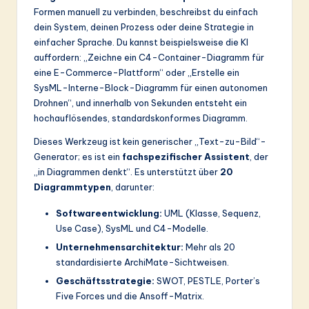
ti
Formen manuell zu verbinden, beschreibst du einfach
o
dein System, deinen Prozess oder deine Strategie in
einfacher Sprache. Du kannst beispielsweise die KI
n
auffordern: „Zeichne ein C4-Container-Diagramm für
eine E-Commerce-Plattform“ oder „Erstelle ein
SysML-Interne-Block-Diagramm für einen autonomen
Drohnen“, und innerhalb von Sekunden entsteht ein
hochauflösendes, standardskonformes Diagramm.
Dieses Werkzeug ist kein generischer „Text-zu-Bild“-
Generator; es ist ein
fachspezifischer Assistent
, der
„in Diagrammen denkt“. Es unterstützt über
20
Diagrammtypen
, darunter:
Softwareentwicklung:
UML (Klasse, Sequenz,
Use Case), SysML und C4-Modelle.
Unternehmensarchitektur:
Mehr als 20
standardisierte ArchiMate-Sichtweisen.
Geschäftsstrategie:
SWOT, PESTLE, Porter’s
Five Forces und die Ansoff-Matrix.