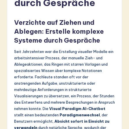
durch Gespräche
r
m
Verzichte auf Ziehen und
a
Ablegen: Erstelle komplexe
n
Systeme durch Gespräche
-
L
Seit Jahrzehnten war die Erstellung visueller Modelle ein
arbeitsintensiver Prozess, der manuelle Zieh- und
a
Ablegeaktionen, das Ringen mit starren Vorlagen und
t
spezialisiertes Wissen über komplexe Notationen
erforderte. Fachleute standen oft vor der
e
anstrengenden Aufgabe, unstrukturierte oder
s
mehrdeutige Anforderungen in strukturierte
Visualisierungen zu übersetzen, ein Prozess, der Stunden
t
des Entwerfens und mehrere Besprechungen in Anspruch
in
nehmen konnte. Die
Visual Paradigm AI-Chatbot
stellt einen bedeutenden
Paradigmenwechsel
, der
A
Benutzern ermöglicht,
Absicht sofort in Einsicht zu
I
verwandeln
durch natürliche Sprache, wodurch der