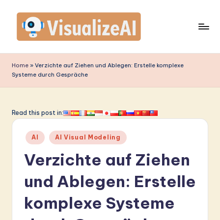
Skip
to
content
V
is
Home
»
Verzichte auf Ziehen und Ablegen: Erstelle komplexe
Systeme durch Gespräche
u
a
li
Read this post in:
z
Posted
AI
AI Visual Modeling
e
in
Verzichte auf Ziehen
A
I
und Ablegen: Erstelle
G
komplexe Systeme
e