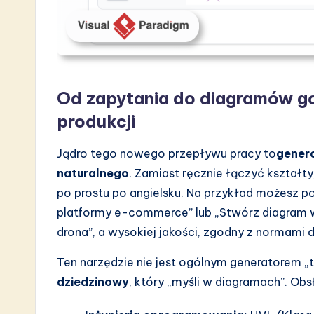
a
r
e
Od zapytania do diagramów g
I
produkcji
n
Jądro tego nowego przepływu pracy to
gener
n
naturalnego
. Zamiast ręcznie łączyć kształty
o
po prostu po angielsku. Na przykład możesz po
platformy e-commerce” lub „Stwórz diagram 
v
drona”, a wysokiej jakości, zgodny z normami d
a
Ten narzędzie nie jest ogólnym generatorem „t
ti
dziedzinowy
, który „myśli w diagramach”. Ob
o