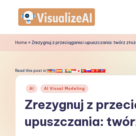
Skip
to
V
content
is
Home
»
Zrezygnuj z przeciągania i upuszczania: twórz z
u
a
Read this post in:
li
Posted
AI
AI Visual Modeling
z
in
Zrezygnuj z przeci
e
upuszczania: twór
A
I