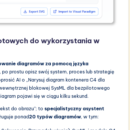
otowych do wykorzystania w
owanie diagramów za pomocą języka
, po prostu opisz swój system, proces lub strategię
prosić AI o „Narysuj diagram kontenera C4 dla
wewnętrznej blokowej SysML dla bezpilotowego
iagram pojawi się w ciągu kilku sekund.
ekst do obrazu”; to
specjalistyczny asystent
sługuje ponad
20 typów diagramów
, w tym: