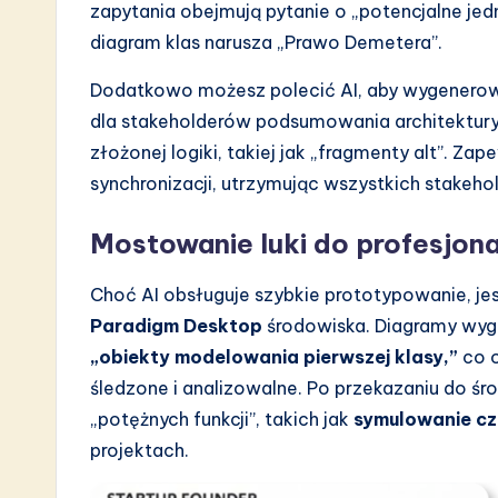
zapytania obejmują pytanie o „potencjalne je
diagram klas narusza „Prawo Demetera”.
Dodatkowo możesz polecić AI, aby wygener
dla stakeholderów podsumowania architektury,
złożonej logiki, takiej jak „fragmenty alt”. Zap
synchronizacji, utrzymując wszystkich stakeh
Mostowanie luki do profesjo
Choć AI obsługuje szybkie prototypowanie, j
Paradigm Desktop
środowiska. Diagramy wy
„obiekty modelowania pierwszej klasy,”
co o
śledzone i analizowalne. Po przekazaniu do ś
„potężnych funkcji”, takich jak
symulowanie c
projektach.