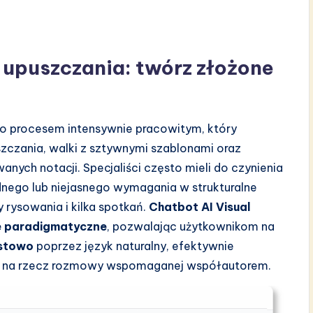
i upuszczania: twórz złożone
ę
ło procesem intensywnie pracowitym, który
zczania, walki z sztywnymi szablonami oraz
nych notacji. Specjaliści często mieli do czynienia
dnego lub niejasnego wymagania w strukturalne
 rysowania i kilka spotkań.
Chatbot AI Visual
e paradigmatyczne
, pozwalając użytkownikom na
astowo
poprzez język naturalny, efektywnie
er” na rzecz rozmowy wspomaganej współautorem.