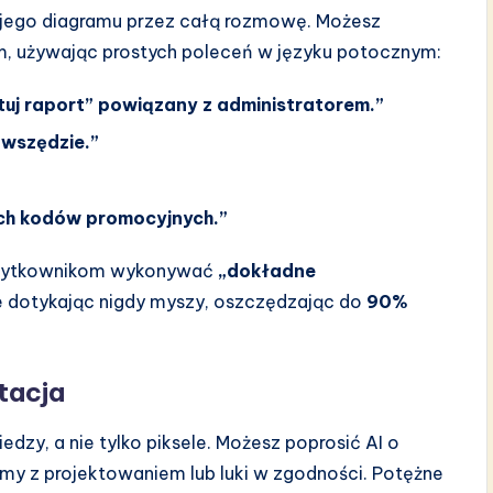
ojego diagramu przez całą rozmowę. Możesz
ym, używając prostych poleceń w języku potocznym:
uj raport” powiązany z administratorem.”
 wszędzie.”
ych kodów promocyjnych.”
 użytkownikom wykonywać
„dokładne
ie dotykając nigdy myszy, oszczędzając do
90%
tacja
edzy, a nie tylko piksele. Możesz poprosić AI o
my z projektowaniem lub luki w zgodności. Potężne