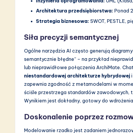
Inżynieria oprogramowania:
UML (Klasa,
n
Architektura przedsiębiorstwa:
Ponad 2
Strategia biznesowa:
SWOT, PESTLE, pięć
Siła precyzji semantycznej
Ogólne narzędzia AI często generują diagramy
semantycznie błędne” – na przykład nieprawid
lub nieprawidłowe połączenia ArchiMate. Chatb
niestandardowej architekturze hybrydowej
zapewnia zgodność z metamodelami w momenc
ściśle przestrzega standardów zawodowych, t
Wynikiem jest dokładny, gotowy do wdrożenia m
Doskonalenie poprzez rozmo
Modelowanie rzadko jest zadaniem jednorazow