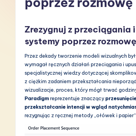
poprzez rozmowę
P
o
Zrezygnuj z przeciągania 
li
systemy poprzez rozmow
s
Przez dekady tworzenie modeli wizualnych by
h
wymagał ręcznych działań przeciągania i upus
-
specjalistycznej wiedzy dotyczącej skomplikowa
z ciężkim zadaniem przekształcania nieporzą
L
wizualizacje, proces, który mógł trwać godziny
a
Paradigm
reprezentuje znaczący
przesunięci
przekształcanie intencji w wgląd natychmi
t
rezygnując z ręcznej metody „ołówek i papi
e