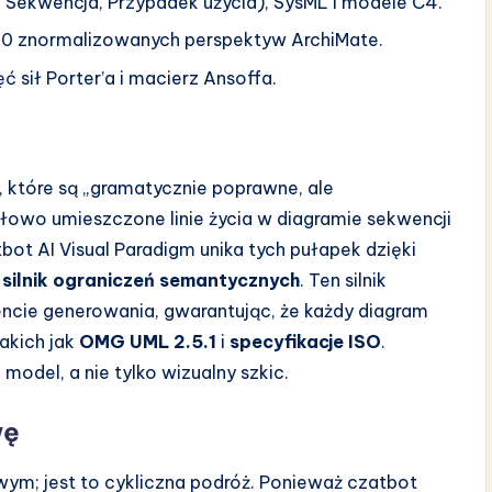
 Sekwencja, Przypadek użycia), SysML i modele C4.
0 znormalizowanych perspektyw ArchiMate.
 sił Porter’a i macierz Ansoffa.
, które są „gramatycznie poprawne, ale
łowo umieszczone linie życia w diagramie sekwencji
ot AI Visual Paradigm unika tych pułapek dzięki
i
silnik ograniczeń semantycznych
. Ten silnik
ie generowania, gwarantując, że każdy diagram
akich jak
OMG UML 2.5.1
i
specyfikacje ISO
.
odel, a nie tylko wizualny szkic.
wę
ym; jest to cykliczna podróż. Ponieważ czatbot