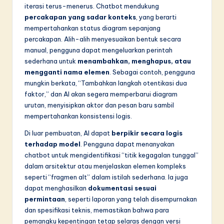
iterasi terus-menerus. Chatbot mendukung
percakapan yang sadar konteks
, yang berarti
mempertahankan status diagram sepanjang
percakapan. Alih-alih menyesuaikan bentuk secara
manual, pengguna dapat mengeluarkan perintah
sederhana untuk
menambahkan, menghapus, atau
mengganti nama elemen
. Sebagai contoh, pengguna
mungkin berkata, “Tambahkan langkah otentikasi dua
faktor,” dan AI akan segera memperbarui diagram
urutan, menyisipkan aktor dan pesan baru sambil
mempertahankan konsistensi logis.
Di luar pembuatan, AI dapat
berpikir secara logis
terhadap model
. Pengguna dapat menanyakan
chatbot untuk mengidentifikasi “titik kegagalan tunggal”
dalam arsitektur atau menjelaskan elemen kompleks
seperti “fragmen alt” dalam istilah sederhana. Ia juga
dapat menghasilkan
dokumentasi sesuai
permintaan
, seperti laporan yang telah disempurnakan
dan spesifikasi teknis, memastikan bahwa para
pemangku kepentingan tetap selaras dengan versi