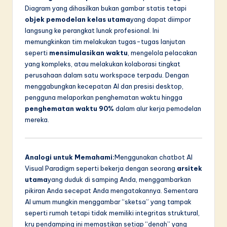
Diagram yang dihasilkan bukan gambar statis tetapi
objek pemodelan kelas utama
yang dapat diimpor
langsung ke perangkat lunak profesional. Ini
memungkinkan tim melakukan tugas-tugas lanjutan
seperti
mensimulasikan waktu
, mengelola pelacakan
yang kompleks, atau melakukan kolaborasi tingkat
perusahaan dalam satu workspace terpadu. Dengan
menggabungkan kecepatan AI dan presisi desktop,
pengguna melaporkan penghematan waktu hingga
penghematan waktu 90%
dalam alur kerja pemodelan
mereka.
Analogi untuk Memahami:
Menggunakan chatbot AI
Visual Paradigm seperti bekerja dengan seorang
arsitek
utama
yang duduk di samping Anda, menggambarkan
pikiran Anda secepat Anda mengatakannya. Sementara
AI umum mungkin menggambar “sketsa” yang tampak
seperti rumah tetapi tidak memiliki integritas struktural,
kru pendamping ini memastikan setiap “denah” yang