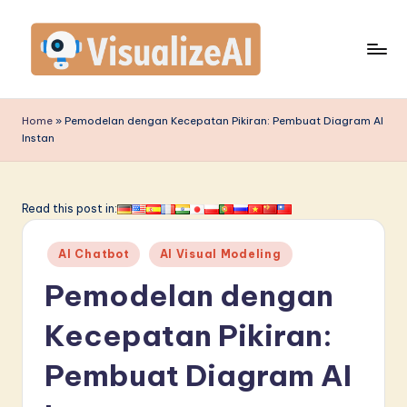
Skip
to
content
V
is
Home
»
Pemodelan dengan Kecepatan Pikiran: Pembuat Diagram AI
Instan
u
a
li
Read this post in:
z
Posted
AI Chatbot
AI Visual Modeling
e
in
Pemodelan dengan
A
I
Kecepatan Pikiran:
I
Pembuat Diagram AI
n