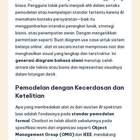
n
biasa. Pengguna tidak perlu menjadi ahli dalam sintaks
n
pemodelan atau mempelajari standar tertentu karena AI
memahami konteks persyaratan—baik itu
o
menggambarkan interaksi perangkat lunak, strategi
v
bisnis, atau penempatan awan. Dengan mengetikkan
permintaan seperti ‘Buat diagram use case untuk sistem
a
belanja online’, alat ini secara instan memproses niat dan
ti
menghasilkan visual yang lengkap dan terstruktur. Ini
generasi diagram bahasa alami
menutup celah
o
antara ide teknis atau bisnis dan representasi visualnya
n
dalam hitungan detik.
Pemodelan dengan Kecerdasan dan
Ketelitian
Apa yang membedakan alat ini dari asisten AI spektrum
luas adalah fondasinya pada
standar pemodelan
formal
. Chatbot ini telah dilatih sebelumnya pada
spesifikasi resmi dari organisasi seperti
Object
Management Group (OMG)
dan
IEEE
, mendukung