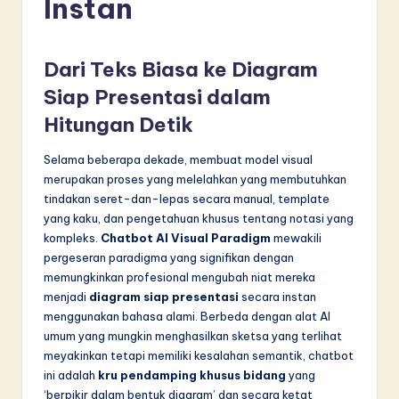
Instan
d
o
Dari Teks Biasa ke Diagram
n
Siap Presentasi dalam
e
Hitungan Detik
si
a
Selama beberapa dekade, membuat model visual
merupakan proses yang melelahkan yang membutuhkan
n
tindakan seret-dan-lepas secara manual, template
-
yang kaku, dan pengetahuan khusus tentang notasi yang
kompleks.
Chatbot AI Visual Paradigm
mewakili
L
pergeseran paradigma yang signifikan dengan
a
memungkinkan profesional mengubah niat mereka
menjadi
diagram siap presentasi
secara instan
t
menggunakan bahasa alami. Berbeda dengan alat AI
e
umum yang mungkin menghasilkan sketsa yang terlihat
meyakinkan tetapi memiliki kesalahan semantik, chatbot
s
ini adalah
kru pendamping khusus bidang
yang
t
‘berpikir dalam bentuk diagram’ dan secara ketat