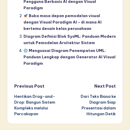
Pengguna Berbasis AI dengan Visual
Paradigm
Buka masa depan pemodelan visual
dengan Visual Paradigm AI – di mana AI
bertemu desain kelas perusahaan
Diagram Definisi Blok SysML: Panduan Modern
untuk Pemodelan Arsitektur Sistem
Menguasai Diagram Penempatan UML:
Panduan Lengkap dengan Generator AI Visual
Paradigm
Post
Previous Post
Next Post
Hentikan Drag-and-
Dari Teks Biasa ke
navigation
Drop: Bangun Sistem
Diagram Siap
Kompleks melalui
Presentasi dalam
Percakapan
Hitungan Detik