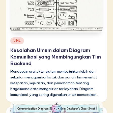
in
A
I
&
S
Posted
UML
in
o
Kesalahan Umum dalam Diagram
f
Komunikasi yang Membingungkan Tim
Backend
t
Mendesain arsitektur sistem membutuhkan lebih dari
w
sekadar menggambar kotak dan panah. Ini menuntut
a
ketepatan, kejelasan, dan pemahaman tentang
r
bagaimana data mengalir antar layanan. Diagram
komunikasi, yang sering digunakan untuk memetakan…
e
I