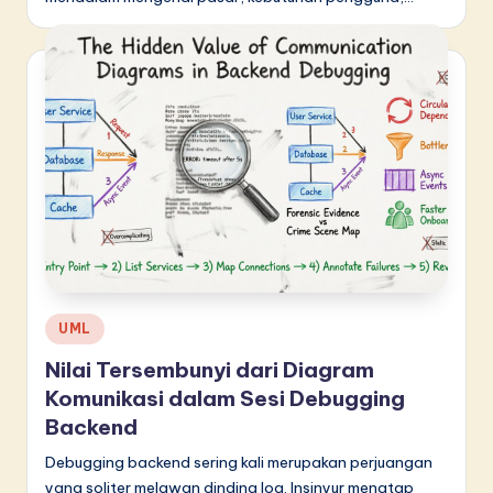
Posted
UML
in
Nilai Tersembunyi dari Diagram
Komunikasi dalam Sesi Debugging
Backend
Debugging backend sering kali merupakan perjuangan
yang soliter melawan dinding log. Insinyur menatap