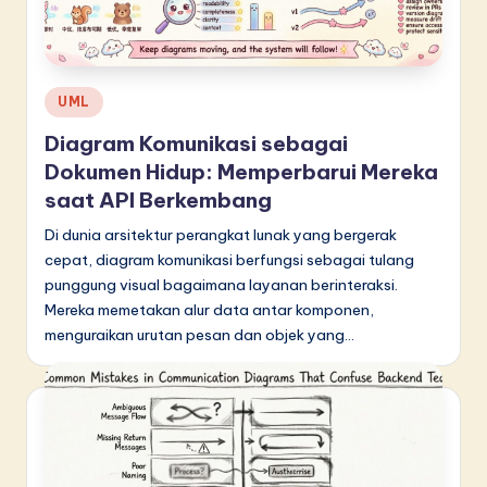
d
o
n
Posted
UML
e
in
Diagram Komunikasi sebagai
si
Dokumen Hidup: Memperbarui Mereka
a
saat API Berkembang
n
Di dunia arsitektur perangkat lunak yang bergerak
cepat, diagram komunikasi berfungsi sebagai tulang
-
punggung visual bagaimana layanan berinteraksi.
L
Mereka memetakan alur data antar komponen,
a
menguraikan urutan pesan dan objek yang…
t
e
s
t