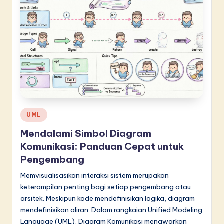
n
n
o
v
a
ti
o
Posted
UML
n
in
Mendalami Simbol Diagram
Komunikasi: Panduan Cepat untuk
Pengembang
Memvisualisasikan interaksi sistem merupakan
keterampilan penting bagi setiap pengembang atau
arsitek. Meskipun kode mendefinisikan logika, diagram
mendefinisikan aliran. Dalam rangkaian Unified Modeling
Language (UML), Diagram Komunikasi menawarkan