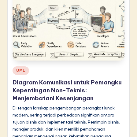
Posted
UML
in
Diagram Komunikasi untuk Pemangku
Kepentingan Non-Teknis:
Menjembatani Kesenjangan
Di tengah lanskap pengembangan perangkat lunak
modern, sering terjadi perbedaan signifikan antara
tujuan bisnis dan implementasi teknis. Pemimpin bisnis,
manajer produk, dan klien memiliki pemahaman
mendalam mengenai pasar, kebutuhan pengguna,…