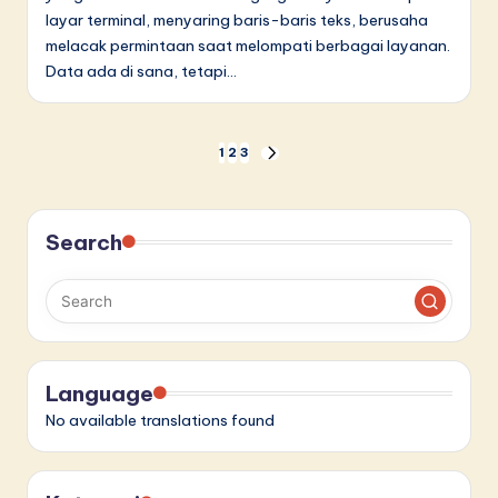
layar terminal, menyaring baris-baris teks, berusaha
melacak permintaan saat melompati berbagai layanan.
Data ada di sana, tetapi…
Paginasi
1
2
3
NEXT
PAGE
pos
Search
Language
No available translations found