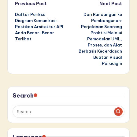
Post
Previous Post
Next Post
Daftar Periksa
Dari Rancangan ke
navigation
Diagram Komunikasi:
Pembangunan:
Pastikan Arsitektur API
Perjalanan Seorang
Anda Benar-Benar
Praktisi Melalui
Terlihat
Pemodelan UML,
Proses, dan Alat
Berbasis Kecerdasan
Buatan Visual
Paradigm
Search
Language