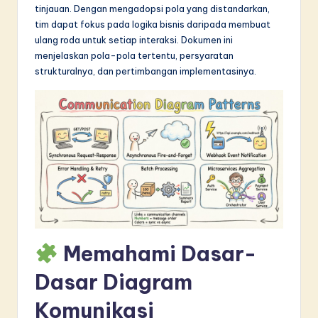
tinjauan. Dengan mengadopsi pola yang distandarkan,
in
tim dapat fokus pada logika bisnis daripada membuat
A
ulang roda untuk setiap interaksi. Dokumen ini
menjelaskan pola-pola tertentu, persyaratan
I
strukturalnya, dan pertimbangan implementasinya.
&
S
o
f
t
w
a
Memahami Dasar-
r
e
Dasar Diagram
I
Komunikasi