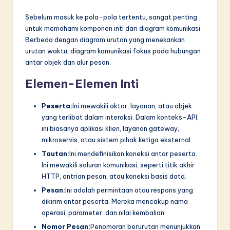
n
Sebelum masuk ke pola-pola tertentu, sangat penting
n
untuk memahami komponen inti dari diagram komunikasi.
o
Berbeda dengan diagram urutan yang menekankan
urutan waktu, diagram komunikasi fokus pada hubungan
v
antar objek dan alur pesan.
a
Elemen-Elemen Inti
ti
o
Peserta:
Ini mewakili aktor, layanan, atau objek
yang terlibat dalam interaksi. Dalam konteks-API,
n
ini biasanya aplikasi klien, layanan gateway,
mikroservis, atau sistem pihak ketiga eksternal.
Tautan:
Ini mendefinisikan koneksi antar peserta.
Ini mewakili saluran komunikasi, seperti titik akhir
HTTP, antrian pesan, atau koneksi basis data.
Pesan:
Ini adalah permintaan atau respons yang
dikirim antar peserta. Mereka mencakup nama
operasi, parameter, dan nilai kembalian.
Nomor Pesan:
Penomoran berurutan menunjukkan