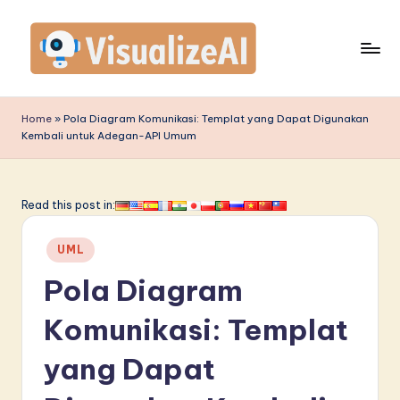
Skip
to
content
V
is
Home
»
Pola Diagram Komunikasi: Templat yang Dapat Digunakan
Kembali untuk Adegan-API Umum
u
a
li
Read this post in:
z
Posted
UML
e
in
Pola Diagram
A
I
Komunikasi: Templat
I
yang Dapat
n