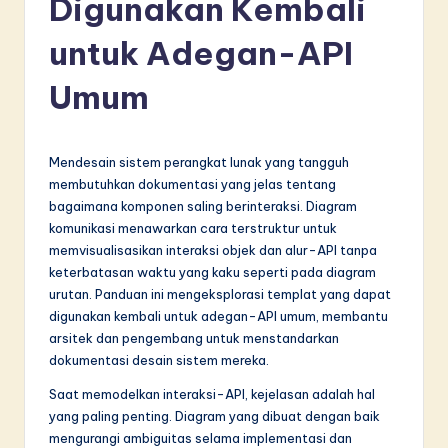
Digunakan Kembali
d
o
untuk Adegan-API
n
Umum
e
si
Mendesain sistem perangkat lunak yang tangguh
a
membutuhkan dokumentasi yang jelas tentang
n
bagaimana komponen saling berinteraksi. Diagram
komunikasi menawarkan cara terstruktur untuk
-
memvisualisasikan interaksi objek dan alur-API tanpa
L
keterbatasan waktu yang kaku seperti pada diagram
urutan. Panduan ini mengeksplorasi templat yang dapat
a
digunakan kembali untuk adegan-API umum, membantu
t
arsitek dan pengembang untuk menstandarkan
dokumentasi desain sistem mereka.
e
Saat memodelkan interaksi-API, kejelasan adalah hal
s
yang paling penting. Diagram yang dibuat dengan baik
t
mengurangi ambiguitas selama implementasi dan