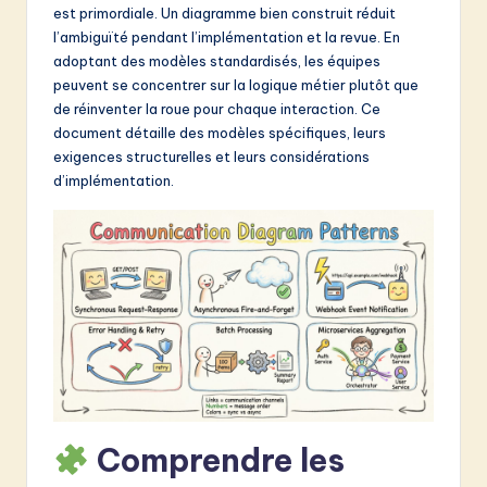
est primordiale. Un diagramme bien construit réduit
&
l’ambiguïté pendant l’implémentation et la revue. En
S
adoptant des modèles standardisés, les équipes
peuvent se concentrer sur la logique métier plutôt que
o
de réinventer la roue pour chaque interaction. Ce
f
document détaille des modèles spécifiques, leurs
exigences structurelles et leurs considérations
t
d’implémentation.
w
a
r
e
I
n
n
Comprendre les
o