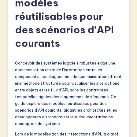
modèles
e
n
réutilisables pour
c
des scénarios d’API
h
courants
-
L
a
Concevoir des systèmes logiciels robustes exige une
documentation claire de l’interaction entre les
t
composants. Les diagrammes de communication offrent
e
une méthode structurée pour visualiser les interactions
entre objets et les flux d’API, sans les contraintes
s
temporelles rigides des diagrammes de séquence. Ce
t
guide explore des modèles réutilisables pour des
scénarios d’API courants, aidant les architectes et les
in
développeurs à standardiser leur documentation de
A
conception de système.
I
Lors de la modélisation des interactions d’API, la clarté