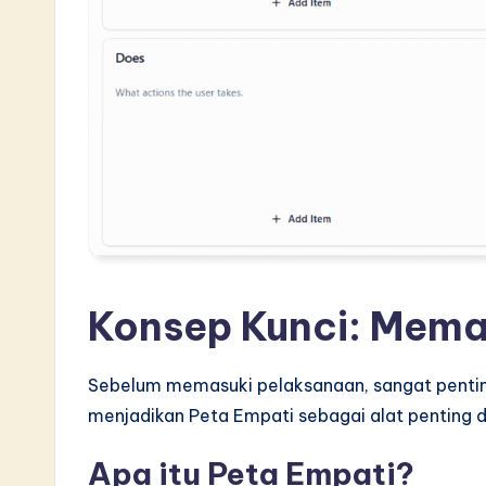
L
a
t
e
s
t
i
Konsep Kunci: Mema
n
A
Sebelum memasuki pelaksanaan, sangat pentin
I
menjadikan Peta Empati sebagai alat penting da
&
Apa itu Peta Empati?