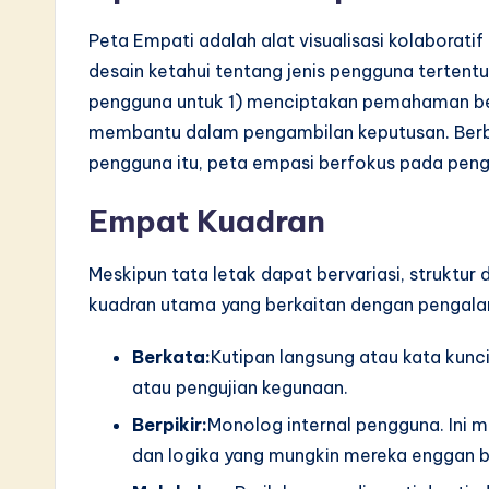
S
Peta Empati adalah alat visualisasi kolaborat
o
desain ketahui tentang jenis pengguna terten
pengguna untuk 1) menciptakan pemahaman be
ft
membantu dalam pengambilan keputusan. Berb
w
pengguna itu, peta empasi berfokus pada pen
a
Empat Kuadran
r
Meskipun tata letak dapat bervariasi, strukt
e
kuadran utama yang berkaitan dengan pengala
I
Berkata:
Kutipan langsung atau kata kun
n
atau pengujian kegunaan.
Berpikir:
Monolog internal pengguna. Ini m
n
dan logika yang mungkin mereka enggan ba
o