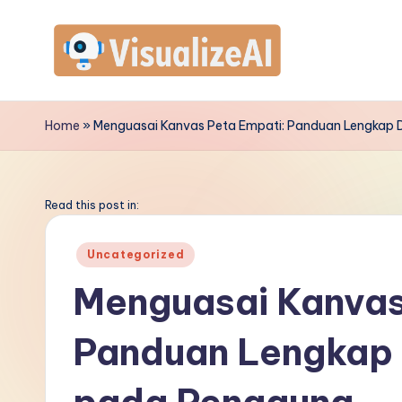
Skip
to
V
content
is
Home
»
Menguasai Kanvas Peta Empati: Panduan Lengkap 
u
a
Read this post in:
li
Posted
Uncategorized
in
z
Menguasai Kanvas
e
Panduan Lengkap 
A
I