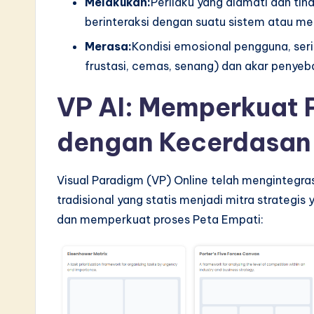
Melakukan:
Perilaku yang diamati dan tin
v
berinteraksi dengan suatu sistem atau men
Merasa:
Kondisi emosional pengguna, seri
a
frustasi, cemas, senang) dan akar penyeb
ti
VP AI: Memperkuat 
o
dengan Kecerdasan
n
Visual Paradigm (VP) Online telah mengintegr
tradisional yang statis menjadi mitra strategis
dan memperkuat proses Peta Empati: