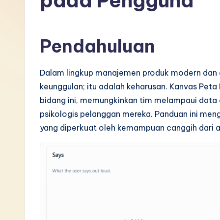
pada Pengguna
I
n
Pendahuluan
d
Dalam lingkup manajemen produk modern dan 
o
keunggulan; itu adalah keharusan. Kanvas Peta
n
bidang ini, memungkinkan tim melampaui data 
psikologis pelanggan mereka. Panduan ini meng
e
yang diperkuat oleh kemampuan canggih dari al
si
a
n
-