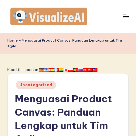
Skip
to
content
V
is
Home
»
Menguasai Product Canvas: Panduan Lengkap untuk Tim
Agile
u
a
li
Read this post in:
z
Posted
Uncategorized
e
in
Menguasai Product
A
I
Canvas: Panduan
I
Lengkap untuk Tim
n