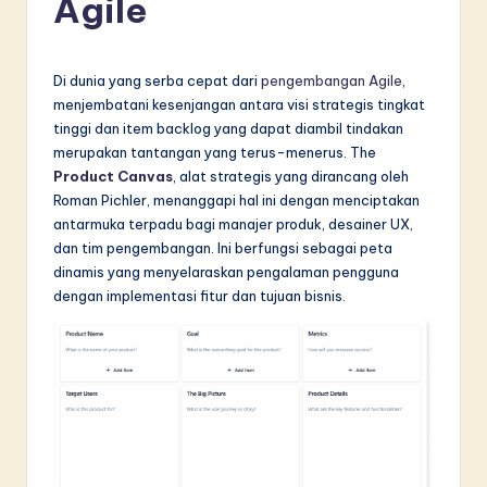
Agile
d
o
n
Di dunia yang serba cepat dari
pengembangan Agile
,
menjembatani kesenjangan antara visi strategis tingkat
e
tinggi dan item backlog yang dapat diambil tindakan
si
merupakan tantangan yang terus-menerus. The
Product Canvas
, alat strategis yang dirancang oleh
a
Roman Pichler, menanggapi hal ini dengan menciptakan
n
antarmuka terpadu bagi manajer produk, desainer UX,
dan tim pengembangan. Ini berfungsi sebagai peta
-
dinamis yang menyelaraskan pengalaman pengguna
L
dengan implementasi fitur dan tujuan bisnis.
a
t
e
s
t