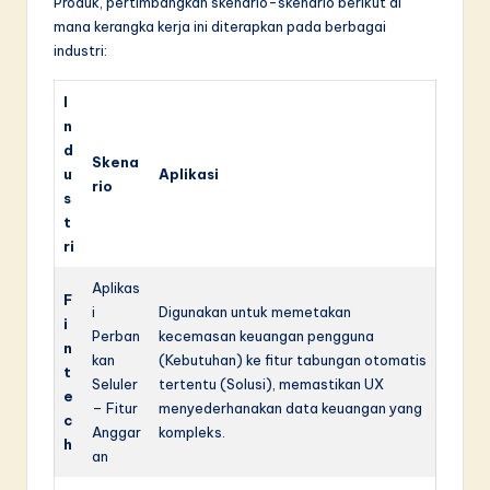
Produk, pertimbangkan skenario-skenario berikut di
mana kerangka kerja ini diterapkan pada berbagai
industri:
I
n
d
Skena
u
Aplikasi
rio
s
t
ri
Aplikas
F
i
Digunakan untuk memetakan
i
Perban
kecemasan keuangan pengguna
n
kan
(Kebutuhan) ke fitur tabungan otomatis
t
Seluler
tertentu (Solusi), memastikan UX
e
– Fitur
menyederhanakan data keuangan yang
c
Anggar
kompleks.
h
an