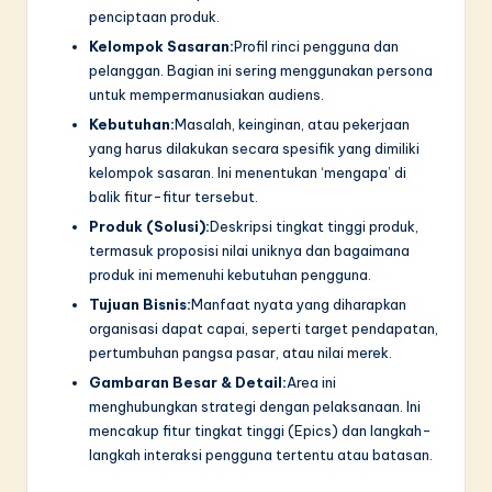
n
penciptaan produk.
n
Kelompok Sasaran:
Profil rinci pengguna dan
pelanggan. Bagian ini sering menggunakan persona
o
untuk mempermanusiakan audiens.
v
Kebutuhan:
Masalah, keinginan, atau pekerjaan
a
yang harus dilakukan secara spesifik yang dimiliki
kelompok sasaran. Ini menentukan ‘mengapa’ di
ti
balik fitur-fitur tersebut.
o
Produk (Solusi):
Deskripsi tingkat tinggi produk,
termasuk proposisi nilai uniknya dan bagaimana
n
produk ini memenuhi kebutuhan pengguna.
Tujuan Bisnis:
Manfaat nyata yang diharapkan
organisasi dapat capai, seperti target pendapatan,
pertumbuhan pangsa pasar, atau nilai merek.
Gambaran Besar & Detail:
Area ini
menghubungkan strategi dengan pelaksanaan. Ini
mencakup fitur tingkat tinggi (Epics) dan langkah-
langkah interaksi pengguna tertentu atau batasan.