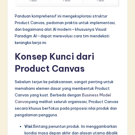
in
Panduan komprehensif ini mengeksplorasi struktur
A
Product Canvas, pedoman praktis untuk implementasi,
I
dan bagaimana alat AI modern—khususnya Visual
Paradigm AI—dapat merevolusi cara tim mendekati
&
kerangka kerja ini.
S
Konsep Kunci dari
o
Product Canvas
f
t
Sebelum terjun ke pelaksanaan, sangat penting untuk
w
memahami elemen dasar yang membentuk Product
Canvas yang kuat. Berbeda dengan
Business Model
a
Canvas
yang melihat seluruh organisasi, Product Canvas
r
secara khusus berfokus pada proposisi nilai produk dan
pengalaman pengguna.
e
I
Visi:
Bintang penuntun produk. Ini menggambarkan
kondisi masa depan akhir dan alasan utama dibalik