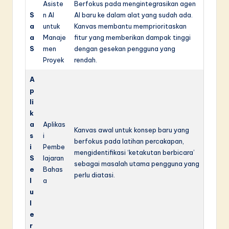
Asiste
Berfokus pada mengintegrasikan agen
S
n AI
AI baru ke dalam alat yang sudah ada.
a
untuk
Kanvas membantu memprioritaskan
a
Manaje
fitur yang memberikan dampak tinggi
S
men
dengan gesekan pengguna yang
Proyek
rendah.
A
p
li
k
a
Aplikas
Kanvas awal untuk konsep baru yang
s
i
berfokus pada latihan percakapan,
i
Pembe
mengidentifikasi ‘ketakutan berbicara’
S
lajaran
sebagai masalah utama pengguna yang
e
Bahas
perlu diatasi.
l
a
u
l
e
r