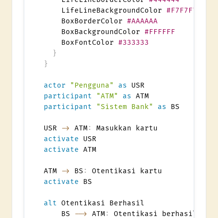
    LifeLineBackgroundColor 
#F7F7F7
    BoxBorderColor 
#AAAAAA
    BoxBackgroundColor 
#FFFFFF
    BoxFontColor 
#333333
}
}
actor
"Pengguna"
as
participant
"ATM"
as
participant
"Sistem Bank"
as
 BS

USR 
->
 ATM
:
activate
activate
 ATM

ATM 
->
 BS
:
activate
 BS

alt
 Otentikasi Berhasil

    BS 
-->
 ATM
:
 Otentikasi berhasil
