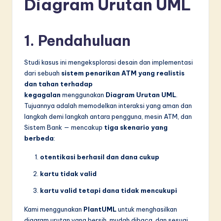
Diagram Urutan UML
d
o
1. Pendahuluan
n
e
Studi kasus ini mengeksplorasi desain dan implementasi
si
dari sebuah
sistem penarikan ATM yang realistis
dan tahan terhadap
a
kegagalan
menggunakan
Diagram Urutan UML
.
n
Tujuannya adalah memodelkan interaksi yang aman dan
langkah demi langkah antara pengguna, mesin ATM, dan
-
Sistem Bank — mencakup
tiga skenario yang
L
berbeda
:
a
otentikasi berhasil dan dana cukup
t
kartu tidak valid
e
kartu valid tetapi dana tidak mencukupi
s
Kami menggunakan
PlantUML
untuk menghasilkan
t
diagram urutan yang bersih, mudah dibaca, dan sesuai