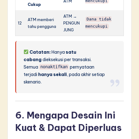
ATM
mencukupi
Cukup
ATM →
ATM memberi
Dana tidak
12
PENGUN
tahu pengguna
mencukupi
JUNG
Catatan:
Hanya
satu
cabang
dieksekusi per transaksi.
Semua
pernyataan
nonaktifkan
terjadi
hanya sekali
, pada akhir setiap
skenario.
6. Mengapa Desain Ini
Kuat & Dapat Diperluas