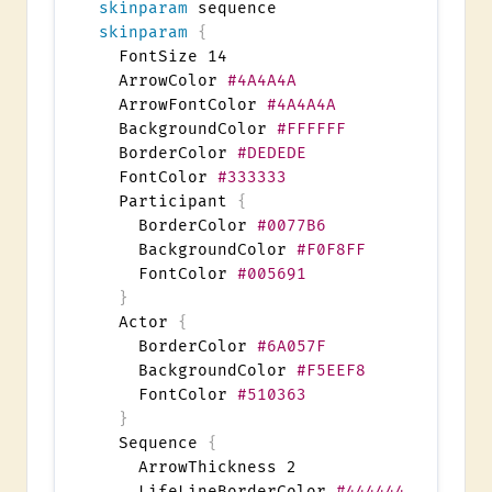
skinparam
skinparam
{
  FontSize 14

  ArrowColor 
#4A4A4A
  ArrowFontColor 
#4A4A4A
  BackgroundColor 
#FFFFFF
  BorderColor 
#DEDEDE
  FontColor 
#333333
  Participant 
{
    BorderColor 
#0077B6
    BackgroundColor 
#F0F8FF
    FontColor 
#005691
}
  Actor 
{
    BorderColor 
#6A057F
    BackgroundColor 
#F5EEF8
    FontColor 
#510363
}
  Sequence 
{
    ArrowThickness 2

    LifeLineBorderColor 
#444444