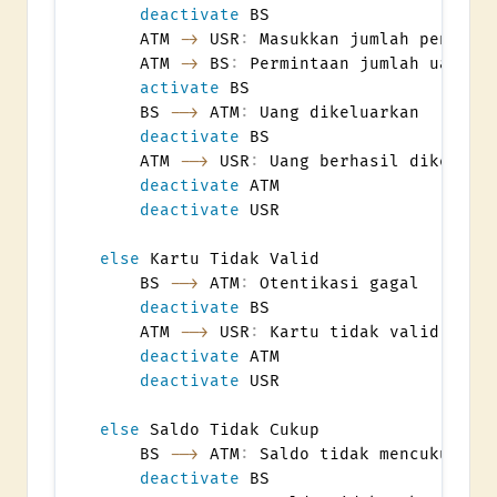
deactivate
 BS

    ATM 
->
 USR
:
 Masukkan jumlah penarika
    ATM 
->
 BS
:
 Permintaan jumlah uang

activate
 BS

    BS 
-->
 ATM
:
 Uang dikeluarkan

deactivate
 BS

    ATM 
-->
 USR
:
 Uang berhasil dikeluark
deactivate
 ATM

deactivate
 USR

else
 Kartu Tidak Valid

    BS 
-->
 ATM
:
 Otentikasi gagal

deactivate
 BS

    ATM 
-->
 USR
:
 Kartu tidak valid

deactivate
 ATM

deactivate
 USR

else
 Saldo Tidak Cukup

    BS 
-->
 ATM
:
 Saldo tidak mencukupi

deactivate
 BS
