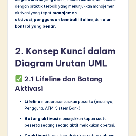
dengan praktik terbaik yang menunjukkan manajemen
in
aktivasi yang tepat
manajemen
A
aktivasi
,
penggunaan kembali lifeline
, dan
alur
kontrol yang benar
.
I
&
S
2. Konsep Kunci dalam
o
Diagram Urutan UML
f
t
2.1 Lifeline dan Batang
Aktivasi
w
a
Lifeline
merepresentasikan peserta (misalnya,
r
Pengguna, ATM, Sistem Bank).
e
Batang aktivasi
menunjukkan kapan suatu
peserta sedang secara aktif melakukan operasi.
I
Deaktivasi
harus terjadi di akhir setiap cabang