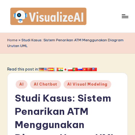
Skip
to
content
V
is
Home
»
Studi Kasus: Sistem Penarikan ATM Menggunakan Diagram
Urutan UML
u
a
li
Read this post in:
z
Posted
AI
AI Chatbot
AI Visual Modeling
e
in
Studi Kasus: Sistem
A
I
Penarikan ATM
I
Menggunakan
n