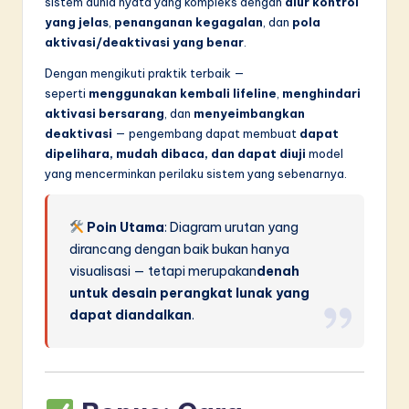
sistem dunia nyata yang kompleks dengan
alur kontrol
yang jelas
,
penanganan kegagalan
, dan
pola
aktivasi/deaktivasi yang benar
.
Dengan mengikuti praktik terbaik —
seperti
menggunakan kembali lifeline
,
menghindari
aktivasi bersarang
, dan
menyeimbangkan
deaktivasi
— pengembang dapat membuat
dapat
dipelihara, mudah dibaca, dan dapat diuji
model
yang mencerminkan perilaku sistem yang sebenarnya.
Poin Utama
: Diagram urutan yang
dirancang dengan baik bukan hanya
visualisasi — tetapi merupakan
denah
untuk desain perangkat lunak yang
dapat diandalkan
.