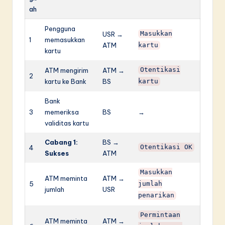
ah
Pengguna
USR →
Masukkan
1
memasukkan
ATM
kartu
kartu
ATM mengirim
ATM →
Otentikasi
2
kartu ke Bank
BS
kartu
Bank
3
memeriksa
BS
→
validitas kartu
Cabang 1:
BS →
4
Otentikasi OK
Sukses
ATM
Masukkan
ATM meminta
ATM →
5
jumlah
jumlah
USR
penarikan
Permintaan
ATM meminta
ATM →