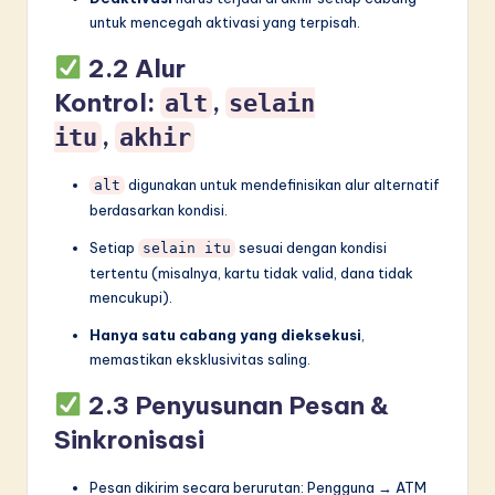
n
untuk mencegah aktivasi yang terpisah.
n
2.2 Alur
o
Kontrol:
,
alt
selain
v
,
itu
akhir
a
digunakan untuk mendefinisikan alur alternatif
ti
alt
berdasarkan kondisi.
o
Setiap
sesuai dengan kondisi
selain itu
n
tertentu (misalnya, kartu tidak valid, dana tidak
mencukupi).
Hanya satu cabang yang dieksekusi
,
memastikan eksklusivitas saling.
2.3 Penyusunan Pesan &
Sinkronisasi
Pesan dikirim secara berurutan: Pengguna → ATM