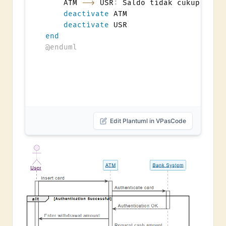
    ATM 
-->
 USR
:
 Saldo tidak cukup

deactivate
 ATM

deactivate
end
@enduml
Edit Plantuml in VPasCode