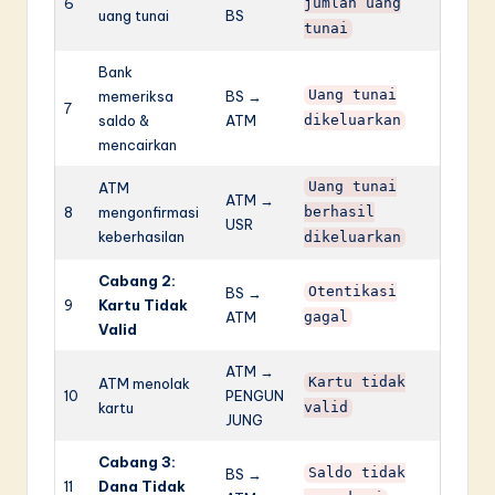
6
jumlah uang
uang tunai
BS
tunai
Bank
memeriksa
BS →
Uang tunai
7
saldo &
ATM
dikeluarkan
mencairkan
ATM
Uang tunai
ATM →
8
mengonfirmasi
berhasil
USR
keberhasilan
dikeluarkan
Cabang 2:
BS →
Otentikasi
9
Kartu Tidak
ATM
gagal
Valid
ATM →
ATM menolak
Kartu tidak
10
PENGUN
kartu
valid
JUNG
Cabang 3:
BS →
Saldo tidak
11
Dana Tidak