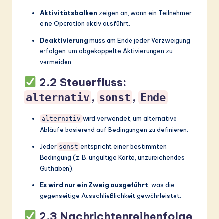
ti
Aktivitätsbalken
zeigen an, wann ein Teilnehmer
o
eine Operation aktiv ausführt.
n
Deaktivierung
muss am Ende jeder Verzweigung
erfolgen, um abgekoppelte Aktivierungen zu
vermeiden.
2.2 Steuerfluss:
,
,
alternativ
sonst
Ende
wird verwendet, um alternative
alternativ
Abläufe basierend auf Bedingungen zu definieren.
Jeder
entspricht einer bestimmten
sonst
Bedingung (z. B. ungültige Karte, unzureichendes
Guthaben).
Es wird nur ein Zweig ausgeführt
, was die
gegenseitige Ausschließlichkeit gewährleistet.
2.3 Nachrichtenreihenfolge