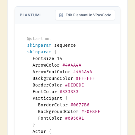
PLANTUML
Edit Plantuml in VPasCode
@startuml
skinparam
skinparam
{
  FontSize 14

  ArrowColor 
#4A4A4A
  ArrowFontColor 
#4A4A4A
  BackgroundColor 
#FFFFFF
  BorderColor 
#DEDEDE
  FontColor 
#333333
  Participant 
{
    BorderColor 
#0077B6
    BackgroundColor 
#F0F8FF
    FontColor 
#005691
}
  Actor 
{