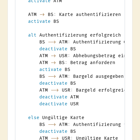
activate
 ATM

ATM 
->
 BS
:
activate
 BS

alt
 Authentifizierung erfolgreich

    BS 
-->
 ATM
:
 Authentifizierung OK

deactivate
 BS

    ATM 
->
 USR
:
 Abhebungsbetrag eingeben
    ATM 
->
 BS
:
 Betrag anfordern

activate
 BS

    BS 
-->
 ATM
:
 Bargeld ausgegeben

deactivate
 BS

    ATM 
-->
 USR
:
 Bargeld erfolgreich aus
deactivate
 ATM

deactivate
 USR

else
 Ungültige Karte

    BS 
-->
 ATM
:
 Authentifizierung fehlge
deactivate
 BS

    ATM 
-->
 USR
:
 Ungültige Karte
