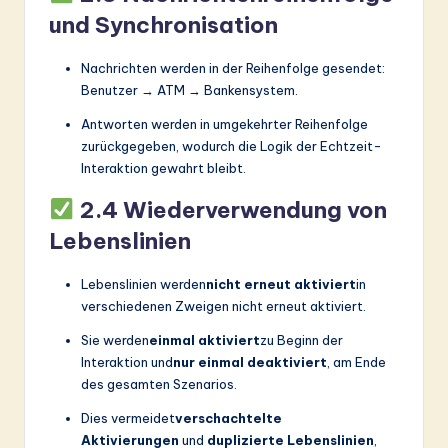
und Synchronisation
Nachrichten werden in der Reihenfolge gesendet:
Benutzer → ATM → Bankensystem.
Antworten werden in umgekehrter Reihenfolge
zurückgegeben, wodurch die Logik der Echtzeit-
Interaktion gewahrt bleibt.
2.4 Wiederverwendung von
Lebenslinien
Lebenslinien werden
nicht erneut aktiviert
in
verschiedenen Zweigen nicht erneut aktiviert.
Sie werden
einmal aktiviert
zu Beginn der
Interaktion und
nur einmal deaktiviert
, am Ende
des gesamten Szenarios.
Dies vermeidet
verschachtelte
Aktivierungen
und
duplizierte Lebenslinien
,