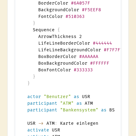
    BorderColor 
#6A057F
    BackgroundColor 
#F5EEF8
    FontColor 
#510363
}
  Sequence 
{
    ArrowThickness 2

    LifeLineBorderColor 
#444444
    LifeLineBackgroundColor 
#F7F7F7
    BoxBorderColor 
#AAAAAA
    BoxBackgroundColor 
#FFFFFF
    BoxFontColor 
#333333
}
}
actor
"Benutzer"
as
participant
"ATM"
as
participant
"Bankensystem"
as
 BS

USR 
->
 ATM
:
activate