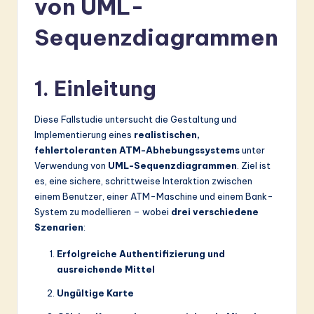
von UML-
r
m
Sequenzdiagrammen
a
n
1. Einleitung
-
Diese Fallstudie untersucht die Gestaltung und
L
Implementierung eines
realistischen,
a
fehlertoleranten ATM-Abhebungssystems
unter
Verwendung von
UML-Sequenzdiagrammen
. Ziel ist
t
es, eine sichere, schrittweise Interaktion zwischen
e
einem Benutzer, einer ATM-Maschine und einem Bank-
System zu modellieren – wobei
drei verschiedene
s
Szenarien
:
t
Erfolgreiche Authentifizierung und
in
ausreichende Mittel
A
Ungültige Karte
I