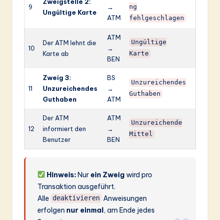
Zweigstelle 2:
9
→
ng
Ungültige Karte
ATM
fehlgeschlagen
ATM
Der ATM lehnt die
Ungültige
10
→
Karte ab
Karte
BEN
Zweig 3:
BS
Unzureichendes
11
Unzureichendes
→
Guthaben
Guthaben
ATM
Der ATM
ATM
Unzureichende
12
informiert den
→
Mittel
Benutzer
BEN
Hinweis:
Nur
ein Zweig
wird pro
Transaktion ausgeführt.
Alle
Anweisungen
deaktivieren
erfolgen
nur einmal
, am Ende jedes