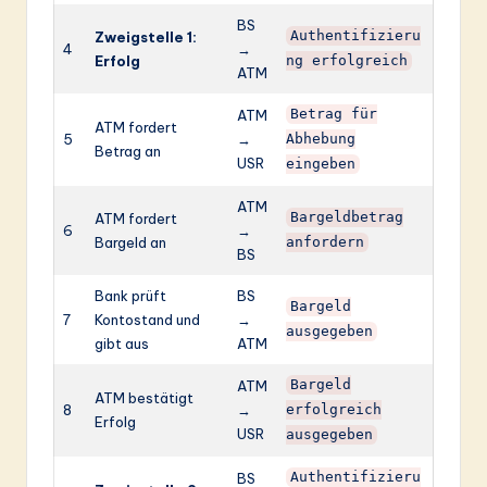
BS
Zweigstelle 1:
Authentifizieru
4
→
Erfolg
ng erfolgreich
ATM
ATM
Betrag für
ATM fordert
5
→
Abhebung
Betrag an
USR
eingeben
ATM
ATM fordert
Bargeldbetrag
6
→
Bargeld an
anfordern
BS
Bank prüft
BS
Bargeld
7
Kontostand und
→
ausgegeben
gibt aus
ATM
ATM
Bargeld
ATM bestätigt
8
→
erfolgreich
Erfolg
USR
ausgegeben
BS
Authentifizieru