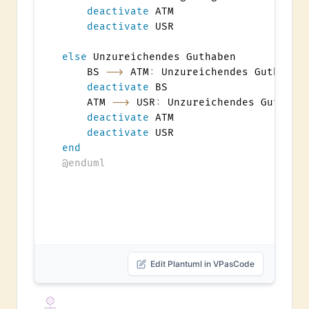
deactivate
 ATM

deactivate
 USR

else
 Unzureichendes Guthaben

    BS 
-->
 ATM
:
 Unzureichendes Guthaben

deactivate
 BS

    ATM 
-->
 USR
:
 Unzureichendes Guthaben
deactivate
 ATM

deactivate
end
@enduml
Edit Plantuml in VPasCode