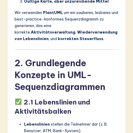
Gültige Karte, aber unzureichende Mittel
&
Wir verwenden
PlantUML
um ein sauberes, lesbares und
S
best-practice-konformes Sequenzdiagramm zu
generieren, das eine
o
korrekte
Aktivitätsverwaltung
,
Wiederverwendung
ft
von Lebenslinien
, und
korrekten Steuerfluss
.
w
a
2. Grundlegende
r
Konzepte in UML-
e
Sequenzdiagrammen
In
n
2.1 Lebenslinien und
o
Aktivitätsbalken
v
a
Lebenslinien
stellen die Teilnehmer dar (z. B.
Benutzer, ATM, Bank-System).