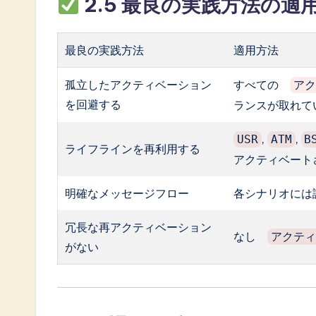
2.5 最良の実践方法の適
a
ti
最良の実践方法
適用方法
o
孤立したアクティベーション
すべての
ア
を回避する
ランスが取れて
n
,
,
USR
ATM
B
ライフラインを再利用する
アクティベート
明確なメッセージフロー
各シナリオには
冗長な再アクティベーション
なし
アクテ
がない