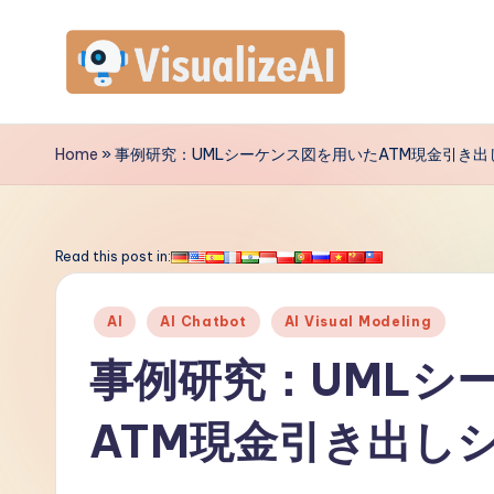
Skip
to
V
content
is
Home
»
事例研究：UMLシーケンス図を用いたATM現金引き出
u
a
Read this post in:
li
Posted
AI
AI Chatbot
AI Visual Modeling
z
in
事例研究：UMLシ
e
ATM現金引き出し
A
I