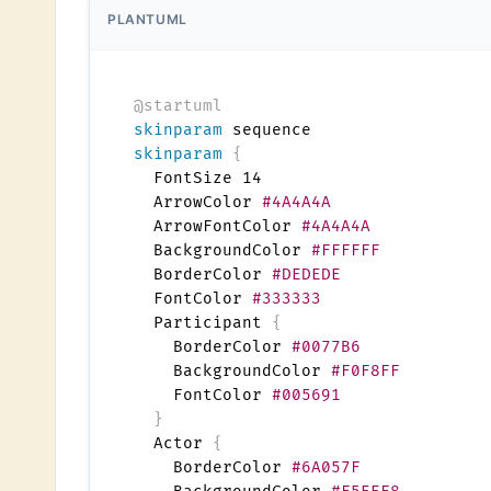
PLANTUML
@startuml
skinparam
skinparam
{
  FontSize 14

  ArrowColor 
#4A4A4A
  ArrowFontColor 
#4A4A4A
  BackgroundColor 
#FFFFFF
  BorderColor 
#DEDEDE
  FontColor 
#333333
  Participant 
{
    BorderColor 
#0077B6
    BackgroundColor 
#F0F8FF
    FontColor 
#005691
}
  Actor 
{
    BorderColor 
#6A057F