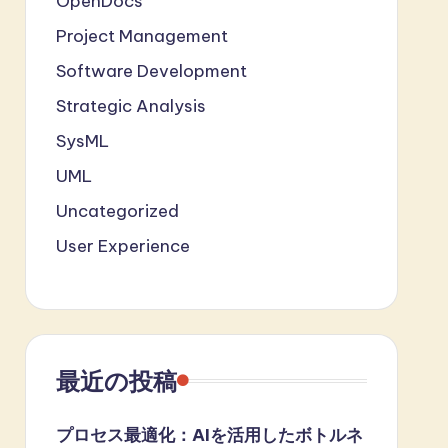
OpenDocs
Project Management
Software Development
Strategic Analysis
SysML
UML
Uncategorized
User Experience
最近の投稿
プロセス最適化：AIを活用したボトルネ