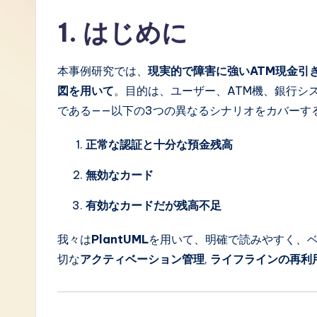
J
1. はじめに
a
本事例研究では、
現実的で障害に強いATM現金引
p
図を用いて
。目的は、ユーザー、ATM機、銀行シ
a
である——以下の3つの異なるシナリオをカバーす
n
正常な認証と十分な預金残高
e
無効なカード
s
有効なカードだが残高不足
e
我々は
PlantUML
を用いて、明確で読みやすく、
-
切な
アクティベーション管理
,
ライフラインの再利
L