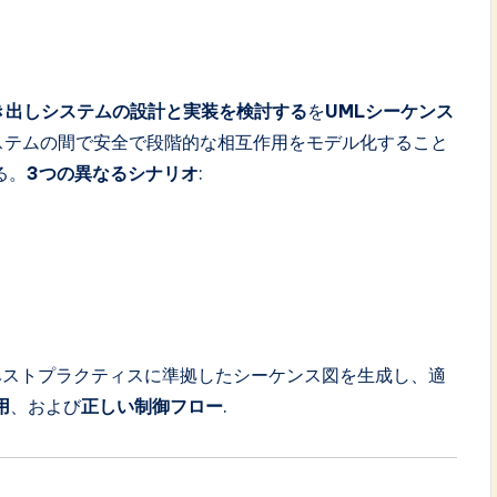
き出しシステムの設計と実装を検討する
を
UMLシーケンス
ステムの間で安全で段階的な相互作用をモデル化すること
る。
3つの異なるシナリオ
:
ベストプラクティスに準拠したシーケンス図を生成し、適
用
、および
正しい制御フロー
.