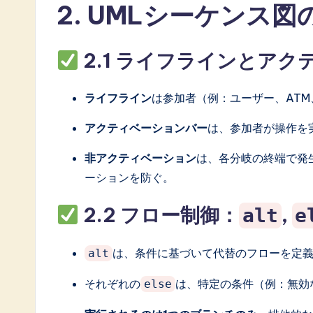
a
2. UMLシーケンス
t
2.1 ライフラインとア
e
s
ライフライン
は参加者（例：ユーザー、AT
t
アクティベーションバー
は、参加者が操作を
i
非アクティベーション
は、各分岐の終端で発
n
ーションを防ぐ。
A
2.2 フロー制御：
,
alt
e
I
は、条件に基づいて代替のフローを定
alt
&
それぞれの
は、特定の条件（例：無効
else
S