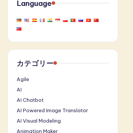
Language
カテゴリー
Agile
AI
AI Chatbot
AI Powered Image Translator
AI Visual Modeling
Animation Maker