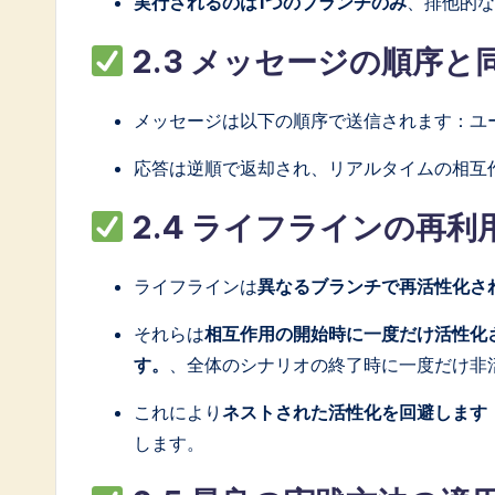
実行されるのは1つのブランチのみ
、排他的な
o
2.3 メッセージの順序と
ft
w
メッセージは以下の順序で送信されます：ユーザ
a
応答は逆順で返却され、リアルタイムの相互
r
2.4 ライフラインの再利
e
ライフラインは
異なるブランチで再活性化さ
I
それらは
相互作用の開始時に一度だけ活性化
n
す。
、全体のシナリオの終了時に一度だけ非
n
これにより
ネストされた活性化を回避します
o
します。
v