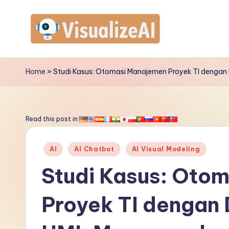
Skip
to
V
content
is
Home
»
Studi Kasus: Otomasi Manajemen Proyek TI dengan
u
a
Read this post in:
li
Posted
AI
AI Chatbot
AI Visual Modeling
z
in
Studi Kasus: Oto
e
Proyek TI dengan 
A
I