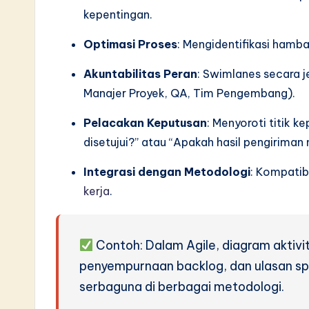
S
kepentingan.
o
Optimasi Proses
: Mengidentifikasi hamba
ft
Akuntabilitas Peran
: Swimlanes secara j
Manajer Proyek, QA, Tim Pengembang).
w
Pelacakan Keputusan
: Menyoroti titik k
a
disetujui?” atau “Apakah hasil pengiriman 
r
Integrasi dengan Metodologi
: Kompati
e
kerja
.
I
n
Contoh: Dalam Agile, diagram aktivit
penyempurnaan backlog, dan ulasan s
n
serbaguna di berbagai metodologi.
o