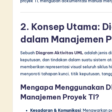
L
proyek TI, mengubah dokumentasi manual menja
a
t
2. Konsep Utama: D
e
dalam Manajemen P
s
t
Sebuah
Diagram Aktivitas UML
adalah jenis 
keputusan, dan tindakan dalam suatu sistem at
i
memberikan representasi visual seluruh siklus 
n
menyoroti tahapan kunci, titik keputusan, tangg
A
Mengapa Menggunakan Di
I
Manajemen Proyek TI?
&
Kesadaran & Komunikasi
: Menawarkan pe