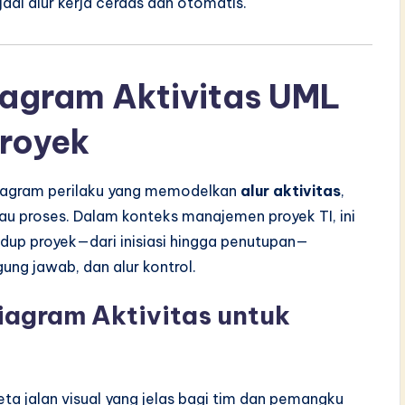
di alur kerja cerdas dan otomatis.
iagram Aktivitas UML
royek
diagram perilaku yang memodelkan
alur aktivitas
,
au proses. Dalam konteks manajemen proyek TI, ini
hidup proyek—dari inisiasi hingga penutupan—
ung jawab, dan alur kontrol.
agram Aktivitas untuk
ta jalan visual yang jelas bagi tim dan pemangku