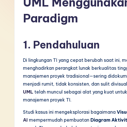
UML Menggunakan 
I
Paradigm
n
d
1. Pendahuluan
o
n
Di lingkungan TI yang cepat berubah saat ini, 
e
menghadirkan perangkat lunak berkualitas ting
manajemen proyek tradisional—sering didoku
si
menjadi rumit, tidak konsisten, dan sulit divisua
a
UML
telah muncul sebagai alat yang kuat untu
manajemen proyek TI.
n
Studi kasus ini mengeksplorasi bagaimana
Visu
-
AI
mempermudah pembuatan
Diagram Aktivi