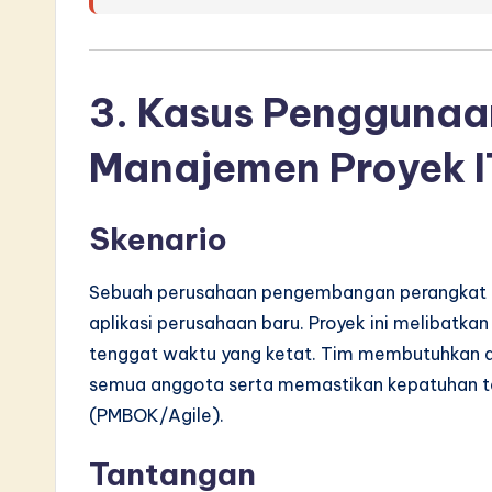
v
a
3. Kasus Penggunaan
ti
Manajemen Proyek I
o
n
Skenario
Sebuah perusahaan pengembangan perangkat 
aplikasi perusahaan baru. Proyek ini melibatka
tenggat waktu yang ketat. Tim membutuhkan al
semua anggota serta memastikan kepatuhan t
(PMBOK/Agile).
Tantangan