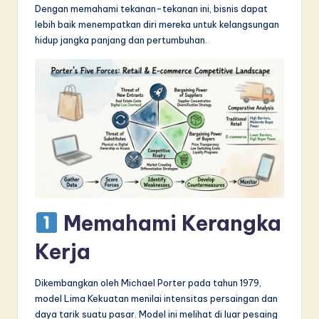
Dengan memahami tekanan-tekanan ini, bisnis dapat
in
lebih baik menempatkan diri mereka untuk kelangsungan
A
hidup jangka panjang dan pertumbuhan.
I
&
S
o
f
t
w
Memahami Kerangka
a
Kerja
r
e
Dikembangkan oleh Michael Porter pada tahun 1979,
I
model Lima Kekuatan menilai intensitas persaingan dan
daya tarik suatu pasar. Model ini melihat di luar pesaing