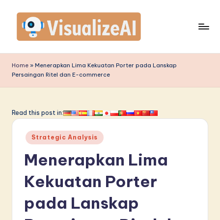
Skip
to
content
V
is
Home
»
Menerapkan Lima Kekuatan Porter pada Lanskap
Persaingan Ritel dan E-commerce
u
a
li
Read this post in:
z
Posted
Strategic Analysis
e
in
Menerapkan Lima
A
I
Kekuatan Porter
I
pada Lanskap
n