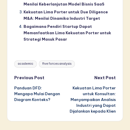
Menilai Keberlanjutan Model Bisnis SaaS
Kekuatan Lima Porter untuk Due Diligence
M&A: Menilai Dinamika Industri Target
Bagaimana Pendiri Startup Dapat
Memanfaatkan Lima Kekuatan Porter untuk
Strategi Masuk Pasar
Tags:
academic
five forces analysis
Post
Previous Post
Next Post
Panduan DFD:
Kekuatan Lima Porter
navigation
Mengapa Mulai Dengan
untuk Konsultan:
Diagram Konteks?
Menyampaikan Analisis
Industri yang Dapat
Dijalankan kepada Klien