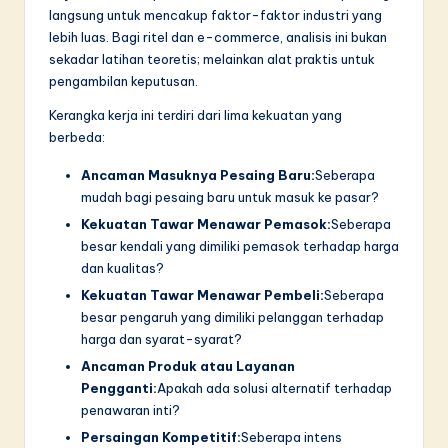
n
langsung untuk mencakup faktor-faktor industri yang
n
lebih luas. Bagi ritel dan e-commerce, analisis ini bukan
sekadar latihan teoretis; melainkan alat praktis untuk
o
pengambilan keputusan.
v
Kerangka kerja ini terdiri dari lima kekuatan yang
a
berbeda:
ti
Ancaman Masuknya Pesaing Baru:
Seberapa
mudah bagi pesaing baru untuk masuk ke pasar?
o
Kekuatan Tawar Menawar Pemasok:
Seberapa
n
besar kendali yang dimiliki pemasok terhadap harga
dan kualitas?
Kekuatan Tawar Menawar Pembeli:
Seberapa
besar pengaruh yang dimiliki pelanggan terhadap
harga dan syarat-syarat?
Ancaman Produk atau Layanan
Pengganti:
Apakah ada solusi alternatif terhadap
penawaran inti?
Persaingan Kompetitif:
Seberapa intens