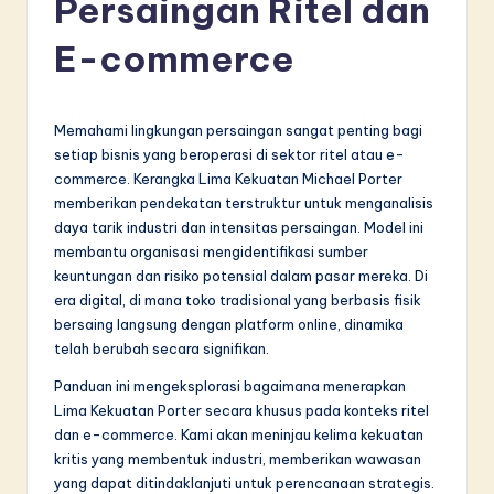
Persaingan Ritel dan
d
o
E-commerce
n
e
Memahami lingkungan persaingan sangat penting bagi
si
setiap bisnis yang beroperasi di sektor ritel atau e-
commerce. Kerangka Lima Kekuatan Michael Porter
a
memberikan pendekatan terstruktur untuk menganalisis
n
daya tarik industri dan intensitas persaingan. Model ini
membantu organisasi mengidentifikasi sumber
-
keuntungan dan risiko potensial dalam pasar mereka. Di
L
era digital, di mana toko tradisional yang berbasis fisik
bersaing langsung dengan platform online, dinamika
a
telah berubah secara signifikan.
t
Panduan ini mengeksplorasi bagaimana menerapkan
e
Lima Kekuatan Porter secara khusus pada konteks ritel
dan e-commerce. Kami akan meninjau kelima kekuatan
s
kritis yang membentuk industri, memberikan wawasan
t
yang dapat ditindaklanjuti untuk perencanaan strategis.