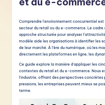
et du e-commerc
F
r
Comprendre l’environnement concurrentiel est e
e
secteur du retail ou du e-commerce. Le cadre d
approche structurée pour analyser l’attractivité 
n
modèle aide les organisations à identifier les so
c
de leur marché. À l’ère du numérique, où les m
directement les plateformes en ligne, les dyna
h
Ce guide explore la manière d’appliquer les ci
-
contextes du retail et du e-commerce. Nous ex
L
l’industrie, offrant des perspectives concrètes
pressions, les entreprises peuvent mieux se pos
a
terme.
t