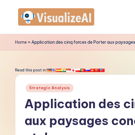
Skip
to
V
content
is
Home
»
Application des cinq forces de Porter aux paysages
u
a
Read this post in:
li
Posted
Strategic Analysis
z
in
Application des ci
e
aux paysages concu
A
I