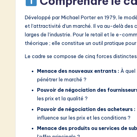
Comprendre le c
w
a
Développé par Michael Porter en 1979, le modèle
et l’attractivité d’un marché. Il va au-delà des
r
larges de l’industrie. Pour le retail et le e-c
e
théorique ; elle constitue un outil pratique pour
I
Le cadre se compose de cinq forces distinctes 
n
Menace des nouveaux entrants :
À quel 
pénétrer le marché ?
n
Pouvoir de négociation des fournisseurs
o
les prix et la qualité ?
v
Pouvoir de négociation des acheteurs :
influence sur les prix et les conditions ?
a
Menace des produits ou services de subs
ti
l’offre principale ?