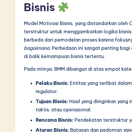
Bisnis
S
o
Model Motivasi Bisnis, yang distandarkan ol
ft
terstruktur untuk menggambarkan logika bisnis d
berbeda dari pemodelan proses karena fokus
w
bagaimana
. Perbedaan ini sangat penting bag
a
di balik kemampuan bisnis tertentu.
r
Pada intinya, BMM dibangun di atas empat kat
e
Pelaku Bisnis:
Entitas yang terlibat dalam
I
regulator.
Tujuan Bisnis:
Hasil yang diinginkan yang in
n
taktis, atau operasional.
n
Rencana Bisnis:
Pendekatan terstruktur y
o
Aturan Bisnis:
Batasan dan pedoman yang 