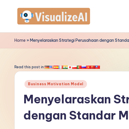
Skip
to
V
content
is
Home
»
Menyelaraskan Strategi Perusahaan dengan Standar
u
a
Read this post in:
li
Posted
Business Motivation Model
z
in
Menyelaraskan St
e
dengan Standar Mo
A
I