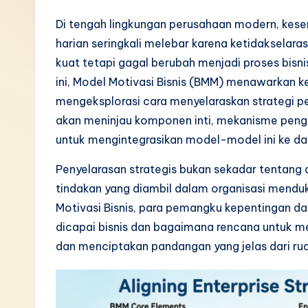
I
Di tengah lingkungan perusahaan modern, kesen
harian seringkali melebar karena ketidakselaras
n
kuat tetapi gagal berubah menjadi proses bisn
d
ini, Model Motivasi Bisnis (BMM) menawarkan ke
mengeksplorasi cara menyelaraskan strategi p
o
akan meninjau komponen inti, mekanisme pengar
n
untuk mengintegrasikan model-model ini ke dal
e
Penyelarasan strategis bukan sekadar tentang 
tindakan yang diambil dalam organisasi mend
si
Motivasi Bisnis, para pemangku kepentingan da
a
dicapai bisnis dan bagaimana rencana untuk m
dan menciptakan pandangan yang jelas dari rua
n
-