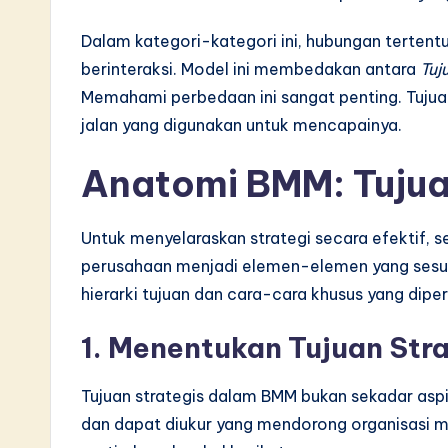
v
Dalam kategori-kategori ini, hubungan terte
a
berinteraksi. Model ini membedakan antara
Tuj
Memahami perbedaan ini sangat penting. Tujuan
ti
jalan yang digunakan untuk mencapainya.
o
Anatomi BMM: Tujua
n
Untuk menyelaraskan strategi secara efektif, 
perusahaan menjadi elemen-elemen yang sesuai
hierarki tujuan dan cara-cara khusus yang dip
1. Menentukan Tujuan Str
Tujuan strategis dalam BMM bukan sekadar aspi
dan dapat diukur yang mendorong organisasi m