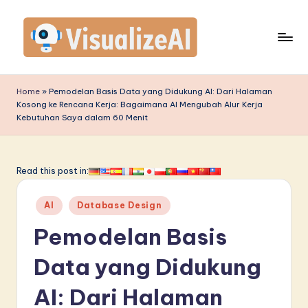
Skip
to
content
V
is
Home
»
Pemodelan Basis Data yang Didukung AI: Dari Halaman
Kosong ke Rencana Kerja: Bagaimana AI Mengubah Alur Kerja
u
Kebutuhan Saya dalam 60 Menit
a
li
Read this post in:
z
e
Posted
AI
Database Design
in
A
Pemodelan Basis
I
Data yang Didukung
I
AI: Dari Halaman
n