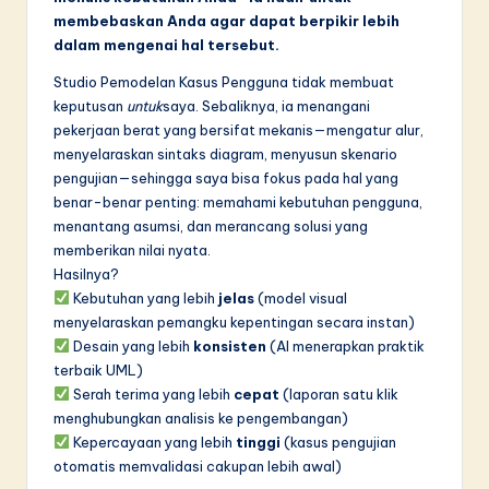
membebaskan Anda agar dapat berpikir lebih
in
dalam mengenai hal tersebut.
A
Studio Pemodelan Kasus Pengguna tidak membuat
I
keputusan
untuk
saya. Sebaliknya, ia menangani
pekerjaan berat yang bersifat mekanis—mengatur alur,
&
menyelaraskan sintaks diagram, menyusun skenario
S
pengujian—sehingga saya bisa fokus pada hal yang
benar-benar penting: memahami kebutuhan pengguna,
o
menantang asumsi, dan merancang solusi yang
f
memberikan nilai nyata.
Hasilnya?
t
Kebutuhan yang lebih
jelas
(model visual
w
menyelaraskan pemangku kepentingan secara instan)
Desain yang lebih
konsisten
(AI menerapkan praktik
a
terbaik UML)
r
Serah terima yang lebih
cepat
(laporan satu klik
menghubungkan analisis ke pengembangan)
e
Kepercayaan yang lebih
tinggi
(kasus pengujian
I
otomatis memvalidasi cakupan lebih awal)