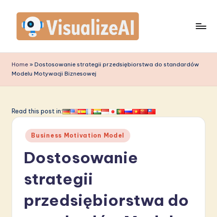
Skip
to
content
V
is
Home
»
Dostosowanie strategii przedsiębiorstwa do standardów
Modelu Motywacji Biznesowej
u
a
li
Read this post in:
z
Posted
Business Motivation Model
e
in
Dostosowanie
A
I
strategii
P
przedsiębiorstwa do
o