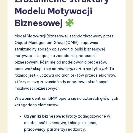
a
Modelu Motywacji
ti
Biznesowej
o
n
Model Motywacji Biznesowej, standardyzowany przez
Object Management Group (OMG), zapewnia
strukturalny sposób opisywania logiki biznesowej i
motywacji stojącej za zasadami i procesami
biznesowymi. Różni się od modelowania procesów,
ponieważ skupia się na
dlaczego
i
co
, a nie tylko
jak
. Ta
różnica jest kluczowa dla architektów przedsiębiorstw,
którzy muszą zrozumieć siły napędowe określonych
możliwości biznesowych.
W swoim centrum BMM opiera się na czterech głównych
kategoriach elementów:
Czynniki biznesowe:
Istoty zaangażowane w
działalność biznesową, takie jak klienci,
pracownicy, partnerzy i nadzorcy.