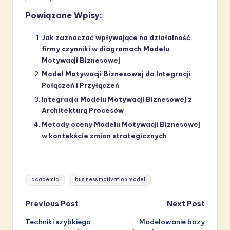
Powiązane Wpisy:
Jak zaznaczać wpływające na działalność
firmy czynniki w diagramach Modelu
Motywacji Biznesowej
Model Motywacji Biznesowej do Integracji
Połączeń i Przyłączeń
Integracja Modelu Motywacji Biznesowej z
Architekturą Procesów
Metody oceny Modelu Motywacji Biznesowej
w kontekście zmian strategicznych
Tags:
academic
business motivation model
Post
Previous Post
Next Post
Techniki szybkiego
Modelowanie bazy
navigation