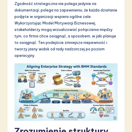
Zgodność strategiczna nie polega jedynie na
S
dokumentacji; polega na zapewnieniu, że każda działanie
o
podjęte w organizacji wspiera ogólne cele.
Wykorzystując Model Motywacji Biznesowej,
f
stakeholderzy mogą wizualizować połączenia między
t
tym, co firma chce osiągnąć, a sposobem, w jaki planuje
to osiągnąć. Ten podejście zmniejsza niepewność i
w
tworzy jasny widok od rady nadzorczej po poziom
a
operacyjny.
r
e
I
n
n
o
v
Zrozumienie struktury