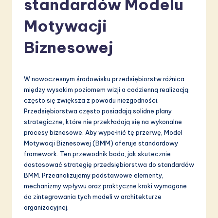
standardów Modelu
li
s
Motywacji
h
Biznesowej
-
L
W nowoczesnym środowisku przedsiębiorstw różnica
a
między wysokim poziomem wizji a codzienną realizacją
t
często się zwiększa z powodu niezgodności.
Przedsiębiorstwa często posiadają solidne plany
e
strategiczne, które nie przekładają się na wykonalne
s
procesy biznesowe. Aby wypełnić tę przerwę, Model
Motywacji Biznesowej (BMM) oferuje standardowy
t
framework. Ten przewodnik bada, jak skutecznie
in
dostosować strategię przedsiębiorstwa do standardów
BMM. Przeanalizujemy podstawowe elementy,
A
mechanizmy wpływu oraz praktyczne kroki wymagane
I
do zintegrowania tych modeli w architekturze
organizacyjnej.
&