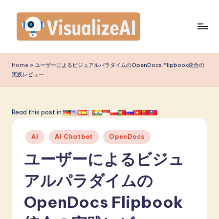
Skip
to
content
V
is
Home
»
ユーザーによるビジュアルパラダイムのOpenDocs Flipbook統合の
実践レビュー
u
a
li
Read this post in:
z
Posted
AI
AI Chatbot
OpenDocs
e
in
ユーザーによるビジュ
A
I
アルパラダイムの
J
OpenDocs Flipbook
a