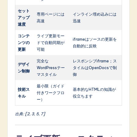
セット
専用ページには
インライン埋め込みには
アップ
高速
迅速
速度
コンテ
ライブ更新モー
iframeはソースの更新を
ンツの
ドで自動同期が
自動的に反映
更新
可能
完全な
レスポンシブiframe；ス
デザイ
WordPressテー
タイルはOpenDocsで制
ン制御
マスタイル
御
最小限（ガイド
技術ス
基本的なHTMLの知識が
付きワークフロ
キル
役立ちます
ー）
出典: [2, 3, 5, 7]