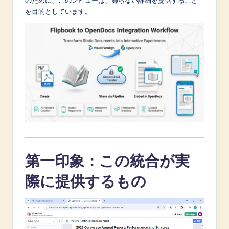
A
を目的としています。
I
&
S
o
f
t
w
a
第一印象：この統合が実
r
際に提供するもの
e
I
n