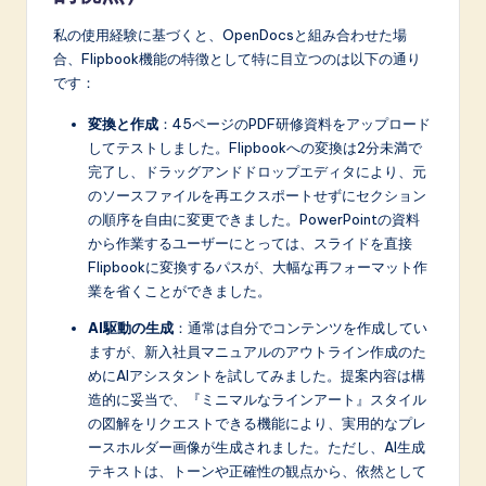
私の使用経験に基づくと、OpenDocsと組み合わせた場
合、Flipbook機能の特徴として特に目立つのは以下の通り
です：
変換と作成
：45ページのPDF研修資料をアップロード
してテストしました。Flipbookへの変換は2分未満で
完了し、ドラッグアンドドロップエディタにより、元
のソースファイルを再エクスポートせずにセクション
の順序を自由に変更できました。PowerPointの資料
から作業するユーザーにとっては、スライドを直接
Flipbookに変換するパスが、大幅な再フォーマット作
業を省くことができました。
AI駆動の生成
：通常は自分でコンテンツを作成してい
ますが、新入社員マニュアルのアウトライン作成のた
めにAIアシスタントを試してみました。提案内容は構
造的に妥当で、『ミニマルなラインアート』スタイル
の図解をリクエストできる機能により、実用的なプレ
ースホルダー画像が生成されました。ただし、AI生成
テキストは、トーンや正確性の観点から、依然として