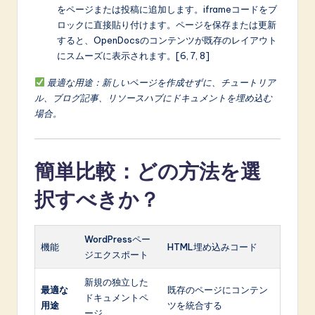
をページまたは投稿に追加します。iframeコードをブ
ロックに直接貼り付けます。ページを保存または更新
すると、OpenDocsのコンテンツが既存のレイアウト
にスムーズに表示されます。[6, 7, 8]
最適な用途：新しいページを作成せずに、チュートリア
ル、ブログ記事、リソースハブにドキュメントを埋め込む
場合。
簡単比較：どの方法を選
択すべきか？
WordPressペー
機能
HTML埋め込みコード
ジエクスポート
新規の独立した
最適な
既存のページにコンテン
ドキュメントペ
用途
ツを統合する
ージ