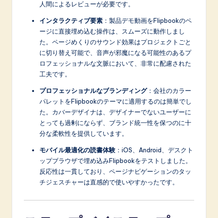
人間によるレビューが必要です。
インタラクティブ要素
：製品デモ動画をFlipbookのペ
ージに直接埋め込む操作は、スムーズに動作しまし
た。ページめくりのサウンド効果はプロジェクトごと
に切り替え可能で、音声が邪魔になる可能性のあるプ
ロフェッショナルな文脈において、非常に配慮された
工夫です。
プロフェッショナルなブランディング
：会社のカラー
パレットをFlipbookのテーマに適用するのは簡単でし
た。カバーデザイナは、デザイナーでないユーザーに
とっても過剰にならず、ブランド統一性を保つのに十
分な柔軟性を提供しています。
モバイル最適化の読書体験
：iOS、Android、デスクト
ップブラウザで埋め込みFlipbookをテストしました。
反応性は一貫しており、ページナビゲーションのタッ
チジェスチャーは直感的で使いやすかったです。