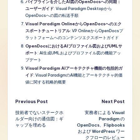
パイプラインを介したAI図のOpenDocsへの同期：
ユーザーガイド
: Visual Paradigm Desktopから
OpenDocsへの図の転送手順
Visual Paradigm OnlineからOpenDocsへのエク
スポートチュートリアル
: VP OnlineからOpenDocsプ
ラットフォームへのコンテンツエクスポートガイド
OpenDocsにおけるAIプロファイル図およびUMLサ
ポート
: AI生成UMLおよびプロファイル図の機能アッ
プデート
Visual Paradigm AIアーキテクチャ機能の包括的ガ
イド
: Visual ParadigmのAI機能とアーキテクチャ的価
値に関する戦略的概要
Post
Previous Post
Next Post
技術者でないステークホ
実務者による Visual
navigation
ルダー向けの通信図：ギ
Paradigm の
ャップを埋める
OpenDocs、Flipbooks
および WordPress ワー
クフローのレビュー