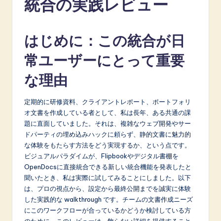
統合の実践レビュー
p
a
はじめに：この統合が日
n
e
常ユーザーにとって重要
s
な理由
e
-
定期的に研修資料、クライアントレポート、ポートフォリ
オ文書を作成している者として、私は長年、ある共通の課
L
題に直面していました。それは、複雑なウェブ開発やサー
a
ドパーティの埋め込みハックに頼らず、静的文書に魅力的
な体験をもたらす方法をどう実現するか、という点です。
t
ビジュアルパラダイムが、Flipbookやデジタル書棚を
e
OpenDocsに直接統合できる新しい統合機能を発表したと
聞いたとき、私は実際に試してみることにしました。以下
s
は、プロの視点から、設定から最終公開までを誠実に体験
t
した実践的な walkthrough です。チームの文書作成ニーズ
にこのワークフローが合っているかどうか検討している方
in
のために、このレビューは、飾らない詳細を提供すること