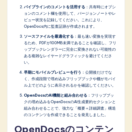
パイプラインのコメントを活用する
：共有時にオプシ
ョンのコメント欄を使用して、バージョンノートやレ
ビュー状況を記録してください。これにより、
OpenDocs内に監査証跡が作成されます。
ソースファイルを最適化する
：最も速い変換を実現す
るため、PDFが100MB未満であることを確認し、フリ
ップブックレンダラーに完全に変換されない可能性の
ある複雑なレイヤードグラフィックを避けてくださ
い。
早期にモバイルプレビューを行う
：公開後だけでな
く、作成段階で埋め込みフリップブックや棚がモバイ
ル上でどのように表示されるかを確認してください。
OpenDocsのAI機能と組み合わせる
：フリップブッ
クの埋め込みをOpenDocsのAI生成要約セクションと
組み合わせることで、強力な「概要＋詳細調査」構造
のコンテンツを作成できることを発見しました。
OpenDocsのコンテン