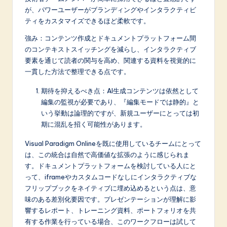
が、パワーユーザーがブランディングやインタラクティビ
ティをカスタマイズできるほど柔軟です。
強み：コンテンツ作成とドキュメントプラットフォーム間
のコンテキストスイッチングを減らし、インタラクティブ
要素を通じて読者の関与を高め、関連する資料を視覚的に
一貫した方法で整理できる点です。
期待を抑えるべき点：AI生成コンテンツは依然として
編集の監視が必要であり、『編集モードでは静的』と
いう挙動は論理的ですが、新規ユーザーにとっては初
期に混乱を招く可能性があります。
Visual Paradigm Onlineを既に使用しているチームにとって
は、この統合は自然で高価値な拡張のように感じられま
す。ドキュメントプラットフォームを検討している人にと
って、iframeやカスタムコードなしにインタラクティブな
フリップブックをネイティブに埋め込めるという点は、意
味のある差別化要因です。プレゼンテーションが理解に影
響するレポート、トレーニング資料、ポートフォリオを共
有する作業を行っている場合、このワークフローは試して