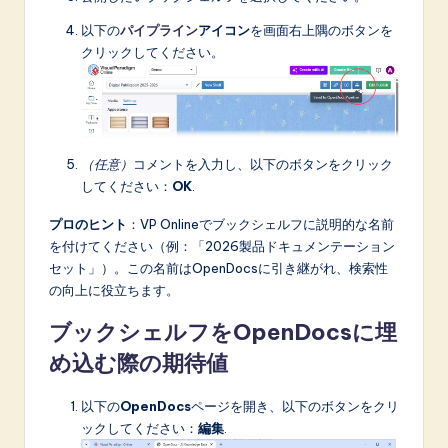
以下の
パイプライン
アイコン
を画面右上隅のボタンを
クリックしてください。
（任意）
コメントを入力し、以下のボタンをクリック
してください：
OK
.
プロのヒント
：VP Onlineでブックシェルフに説明的な名前
を付けてください（例：「2026製品ドキュメンテーション
セット」）。この名前はOpenDocsに引き継がれ、検索性
の向上に役立ちます。
ブックシェルフをOpenDocsに埋
め込む際の期待値
以下の
OpenDocs
ページを開き、以下のボタンをクリ
ックしてください：
編集
.