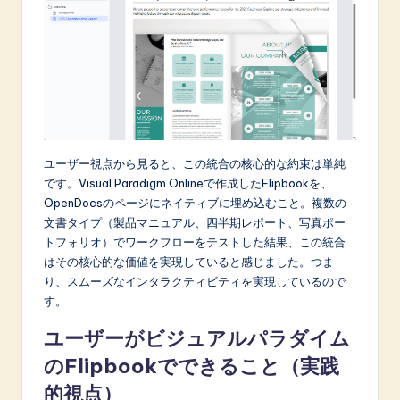
n
o
v
a
ti
o
ユーザー視点から見ると、この統合の核心的な約束は単純
n
です。Visual Paradigm Onlineで作成したFlipbookを、
OpenDocsのページにネイティブに埋め込むこと。複数の
文書タイプ（製品マニュアル、四半期レポート、写真ポー
トフォリオ）でワークフローをテストした結果、この統合
はその核心的な価値を実現していると感じました。つま
り、スムーズなインタラクティビティを実現しているので
す。
ユーザーがビジュアルパラダイム
のFlipbookでできること（実践
的視点）