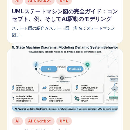
AI
AI Chatbot
UML
in
UMLステートマシン図の完全ガイド：コン
セプト、例、そしてAI駆動のモデリング
ステート図の紹介 A ステート図 （別名：ステートマシン
図ま…
Posted
AI
AI Chatbot
UML
in