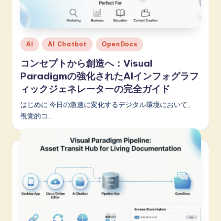
p
a
n
Posted
AI
AI Chatbot
OpenDocs
e
in
コンセプトから創造へ：Visual
s
Paradigmの強化されたAIインフォグラフ
e
ィックジェネレーターの完全ガイド
-
はじめに 今日の急速に変化するデジタル環境において、
視覚的コ…
L
a
t
e
s
t
in