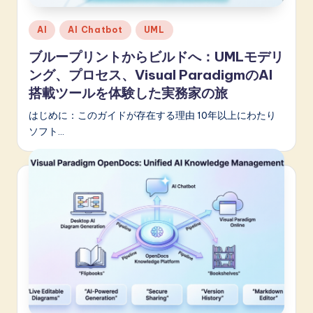
Posted
AI
AI Chatbot
UML
in
ブループリントからビルドへ：UMLモデリ
ング、プロセス、Visual ParadigmのAI
搭載ツールを体験した実務家の旅
はじめに：このガイドが存在する理由 10年以上にわたり
ソフト…