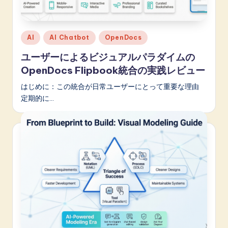
Posted
AI
AI Chatbot
OpenDocs
in
ユーザーによるビジュアルパラダイムの
OpenDocs Flipbook統合の実践レビュー
はじめに：この統合が日常ユーザーにとって重要な理由
定期的に…