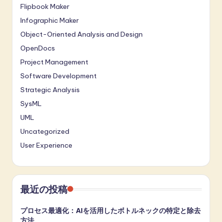
Flipbook Maker
Infographic Maker
Object-Oriented Analysis and Design
OpenDocs
Project Management
Software Development
Strategic Analysis
SysML
UML
Uncategorized
User Experience
最近の投稿
プロセス最適化：AIを活用したボトルネックの特定と除去
方法