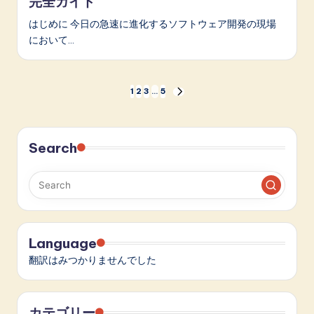
完全ガイド
はじめに 今日の急速に進化するソフトウェア開発の現場
において…
投
1
2
3
…
5
NEXT
PAGE
稿
の
Search
ペ
ー
ジ
Language
送
翻訳はみつかりませんでした
り
カテゴリー