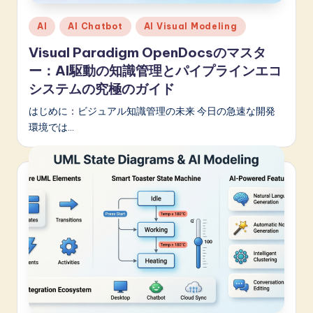
Posted
AI
AI Chatbot
AI Visual Modeling
in
Visual Paradigm OpenDocsのマスタ
ー：AI駆動の知識管理とパイプラインエコ
システムの究極のガイド
はじめに：ビジュアル知識管理の未来 今日の急速な開発
環境では…