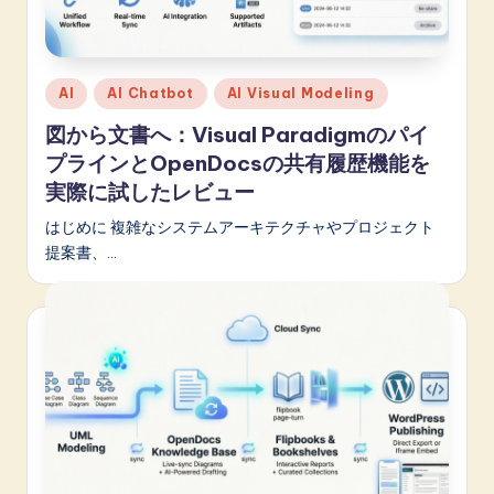
A
I
Posted
AI
AI Chatbot
AI Visual Modeling
&
in
図から文書へ：Visual Paradigmのパイ
S
プラインとOpenDocsの共有履歴機能を
o
実際に試したレビュー
f
はじめに 複雑なシステムアーキテクチャやプロジェクト
t
提案書、…
w
a
r
e
I
n