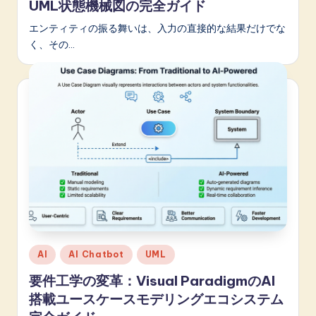
UML状態機械図の完全ガイド
エンティティの振る舞いは、入力の直接的な結果だけでな
く、その…
Posted
AI
AI Chatbot
UML
in
要件工学の変革：Visual ParadigmのAI
搭載ユースケースモデリングエコシステム