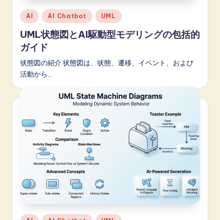
Posted
AI
AI Chatbot
UML
in
UML状態図とAI駆動型モデリングの包括的
ガイド
状態図の紹介 状態図は、状態、遷移、イベント、および
活動から…
Posted