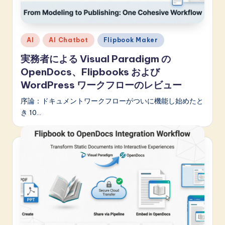
n
o
v
Posted
AI
AI Chatbot
Flipbook Maker
in
a
実務者による Visual Paradigm の
ti
OpenDocs、Flipbooks および
WordPress ワークフローのレビュー
o
n
序論：ドキュメントワークフローがついに機能し始めたと
き 10…