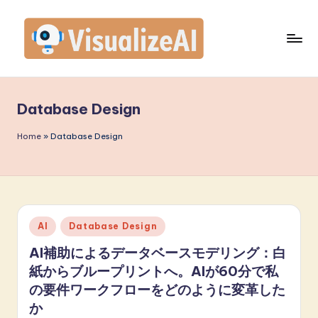
Skip
to
content
V
is
Database Design
u
a
Home
»
Database Design
li
z
e
Posted
AI
Database Design
A
in
AI補助によるデータベースモデリング：白
I
紙からブループリントへ。AIが60分で私
J
の要件ワークフローをどのように変革した
a
か