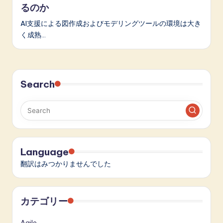
るのか
A
AI支援による図作成およびモデリングツールの環境は大き
I
く成熟…
&
S
o
Search
f
t
w
a
Language
r
翻訳はみつかりませんでした
e
I
カテゴリー
n
Agile