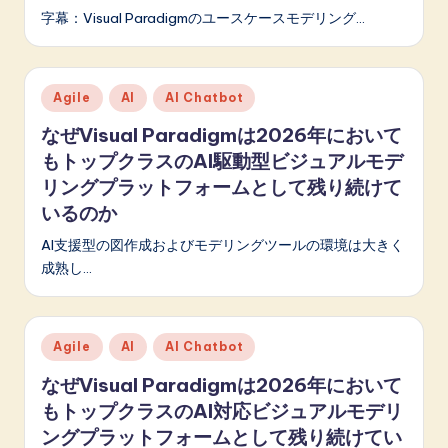
p
字幕：Visual Paradigmのユースケースモデリング…
a
n
Posted
Agile
AI
AI Chatbot
e
in
なぜVisual Paradigmは2026年において
s
もトップクラスのAI駆動型ビジュアルモデ
e
リングプラットフォームとして残り続けて
-
いるのか
L
AI支援型の図作成およびモデリングツールの環境は大きく
成熟し…
a
t
e
Posted
Agile
AI
AI Chatbot
in
s
なぜVisual Paradigmは2026年において
t
もトップクラスのAI対応ビジュアルモデリ
ングプラットフォームとして残り続けてい
in