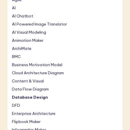
n
AI
o
AI Chatbot
v
AI Powered Image Translator
a
AI Visual Modeling
ti
Animation Maker
ArchiMate
o
BMC
n
Business Motivation Model
Cloud Architecture Diagram
Content & Visual
Data Flow Diagram
Database Design
DFD
Enterprise Architecture
Flipbook Maker
Infographic Maker