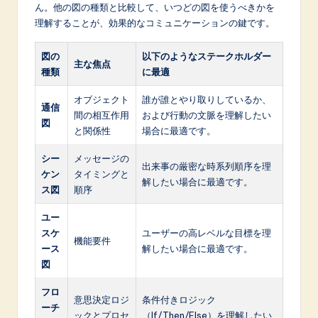
ん。他の図の種類と比較して、いつどの図を使うべきかを
理解することが、効果的なコミュニケーションの鍵です。
図の
以下のようなステークホルダー
主な焦点
種類
に最適
オブジェクト
誰が誰とやり取りしているか、
通信
間の相互作用
および行動の文脈を理解したい
図
と関係性
場合に最適です。
シー
メッセージの
出来事の厳密な時系列順序を理
ケン
タイミングと
解したい場合に最適です。
ス図
順序
ユー
スケ
ユーザーの高レベルな目標を理
機能要件
ース
解したい場合に最適です。
図
フロ
意思決定ロジ
条件付きロジック
ーチ
ックとプロセ
（If/Then/Else）を理解したい