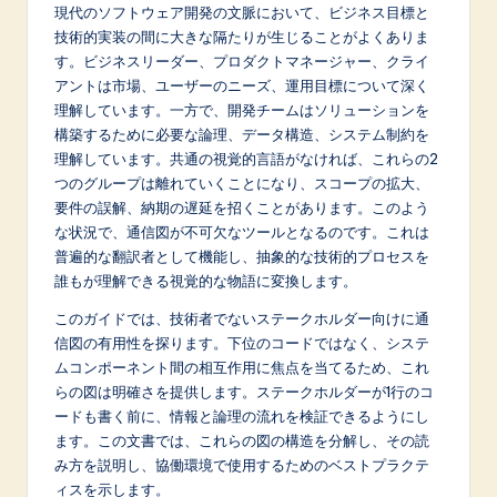
p
現代のソフトウェア開発の文脈において、ビジネス目標と
技術的実装の間に大きな隔たりが生じることがよくありま
a
す。ビジネスリーダー、プロダクトマネージャー、クライ
n
アントは市場、ユーザーのニーズ、運用目標について深く
理解しています。一方で、開発チームはソリューションを
e
構築するために必要な論理、データ構造、システム制約を
s
理解しています。共通の視覚的言語がなければ、これらの2
つのグループは離れていくことになり、スコープの拡大、
e
要件の誤解、納期の遅延を招くことがあります。このよう
-
な状況で、通信図が不可欠なツールとなるのです。これは
普遍的な翻訳者として機能し、抽象的な技術的プロセスを
L
誰もが理解できる視覚的な物語に変換します。
a
このガイドでは、技術者でないステークホルダー向けに通
t
信図の有用性を探ります。下位のコードではなく、システ
ムコンポーネント間の相互作用に焦点を当てるため、これ
e
らの図は明確さを提供します。ステークホルダーが1行のコ
s
ードも書く前に、情報と論理の流れを検証できるようにし
ます。この文書では、これらの図の構造を分解し、その読
t
み方を説明し、協働環境で使用するためのベストプラクテ
in
ィスを示します。