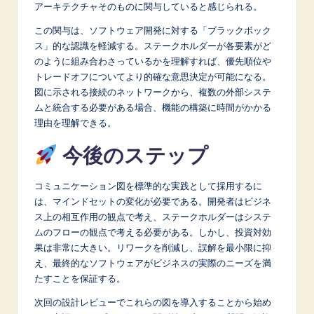
アーキテクチャそのものに関与していると感じられる。
この関与は、ソフトウェア開発に対する「ブラックボック
ス」的な認識を軽減する。ステークホルダーが各要素がど
のように組み合わさっているかを理解すれば、優先順位や
トレードオフについてより的確な意思決定が可能になる。
図に示される接続のネットワークから、複数の外部システ
ムと統合する必要がある場合、機能の構築に時間がかかる
理由を理解できる。
今後のステップ
コミュニケーション図を標準的な実践として採用するに
は、マインドセットの変化が必要である。開発者はビジネ
ス上の相互作用の観点で考え、ステークホルダーはシステ
ムのフローの観点で考える必要がある。しかし、投資対効
果は非常に大きい。リワークを削減し、誤解を最小限に抑
え、最終的なソフトウェアがビジネスの実際のニーズを満
たすことを保証する。
次回の設計レビューでこれらの図を導入することから始め