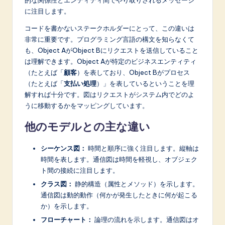
n
に注目します。
o
コードを書かないステークホルダーにとって、この違いは
v
非常に重要です。プログラミング言語の構文を知らなくて
も、Object AがObject Bにリクエストを送信していること
a
は理解できます。Object Aが特定のビジネスエンティティ
ti
（たとえば「
顧客
）を表しており、Object Bがプロセス
（たとえば「
支払い処理
）」を表しているということを理
o
解すれば十分です。図はリクエストがシステム内でどのよ
n
うに移動するかをマッピングしています。
他のモデルとの主な違い
シーケンス図：
時間と順序に強く注目します。縦軸は
時間を表します。通信図は時間を軽視し、オブジェク
ト間の接続に注目します。
クラス図：
静的構造（属性とメソッド）を示します。
通信図は動的動作（何かが発生したときに何が起こる
か）を示します。
フローチャート：
論理の流れを示します。通信図はオ