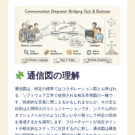
A
I
&
S
o
f
t
通信図の理解
w
a
通信図は、特定の標準ではコラボレーション図とも呼ばれ
る、ソフトウェア工学で使用される相互作用図の一種で
r
す。技術的な言葉に聞こえるかもしれませんが、その主な
e
目的は人間同士のコミュニケーションです。システム内の
オブジェクトがどのように互いにやり取りして特定の目的
I
を達成するかを描写します。フローチャートが決定ポイン
n
トや順次的なステップに注目するのに対し、通信図は構造
的な関係性とエンティティ間でやり取りされるメッセージ