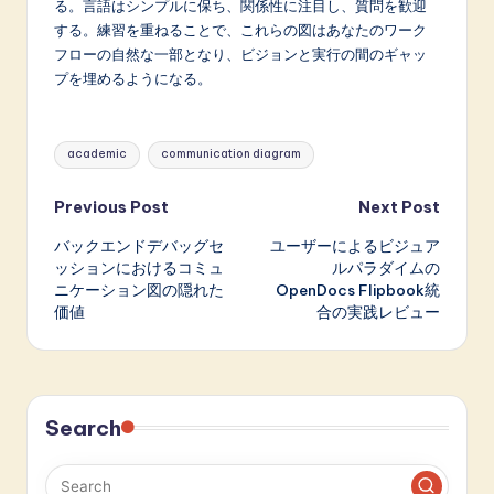
る。言語はシンプルに保ち、関係性に注目し、質問を歓迎
する。練習を重ねることで、これらの図はあなたのワーク
フローの自然な一部となり、ビジョンと実行の間のギャッ
プを埋めるようになる。
Tags:
academic
communication diagram
Post
Previous Post
Next Post
バックエンドデバッグセ
ユーザーによるビジュア
navigation
ッションにおけるコミュ
ルパラダイムの
ニケーション図の隠れた
OpenDocs Flipbook統
価値
合の実践レビュー
Search