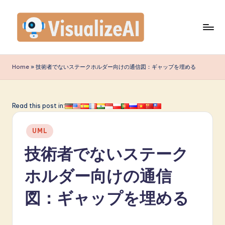
Skip
to
content
V
is
Home
»
技術者でないステークホルダー向けの通信図：ギャップを埋める
u
a
Read this post in:
li
Posted
z
UML
in
e
技術者でないステーク
A
ホルダー向けの通信
I
図：ギャップを埋める
J
a