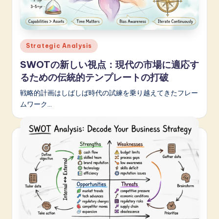
p
a
n
Posted
Strategic Analysis
e
in
SWOTの新しい視点：現代の市場に適応す
s
るための伝統的テンプレートの打破
e
戦略的計画はしばしば時代の試練を乗り越えてきたフレー
-
ムワーク…
L
a
t
e
s
t
in