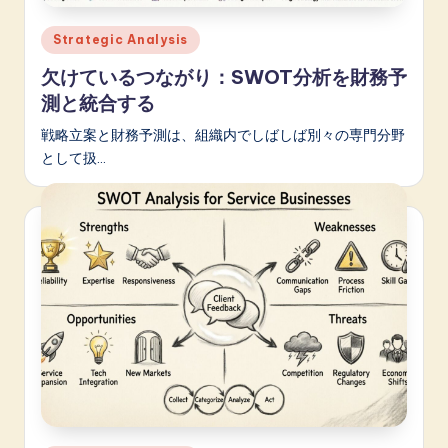
n
o
Posted
Strategic Analysis
in
v
欠けているつながり：SWOT分析を財務予
測と統合する
a
ti
戦略立案と財務予測は、組織内でしばしば別々の専門分野
として扱…
o
n