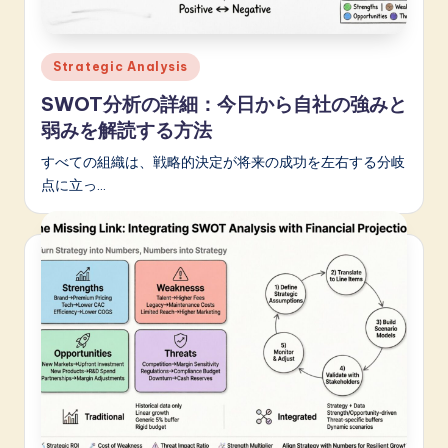
A
I
Posted
Strategic Analysis
in
&
SWOT分析の詳細：今日から自社の強みと
S
弱みを解読する方法
o
すべての組織は、戦略的決定が将来の成功を左右する分岐
点に立っ…
f
t
w
a
r
e
I
n