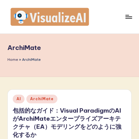
Skip
to
content
V
is
ArchiMate
u
a
Home
»
ArchiMate
li
z
e
Posted
AI
ArchiMate
A
in
包括的なガイド：Visual ParadigmのAI
I
がArchiMateエンタープライズアーキテ
J
クチャ（EA）モデリングをどのように強
a
化するか