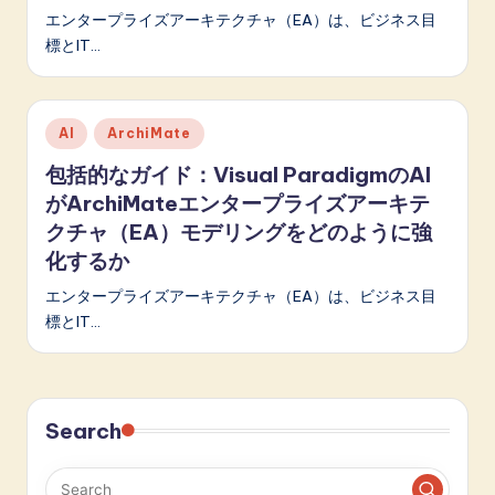
p
エンタープライズアーキテクチャ（EA）は、ビジネス目
a
標とIT…
n
e
Posted
AI
ArchiMate
in
s
包括的なガイド：Visual ParadigmのAI
e
がArchiMateエンタープライズアーキテ
-
クチャ（EA）モデリングをどのように強
化するか
L
エンタープライズアーキテクチャ（EA）は、ビジネス目
a
標とIT…
t
e
s
Search
t
in