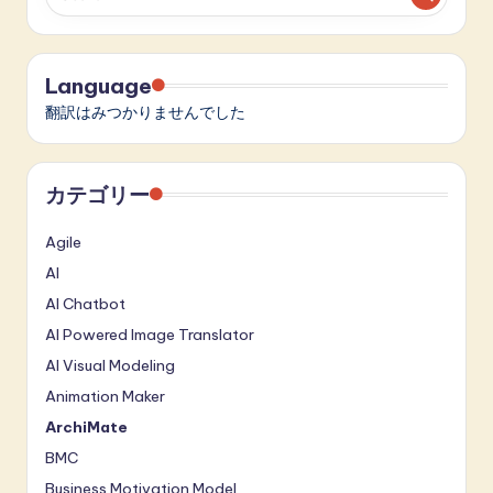
A
I
Language
&
翻訳はみつかりませんでした
S
o
カテゴリー
f
Agile
t
AI
w
AI Chatbot
a
AI Powered Image Translator
r
AI Visual Modeling
e
Animation Maker
I
ArchiMate
BMC
n
Business Motivation Model