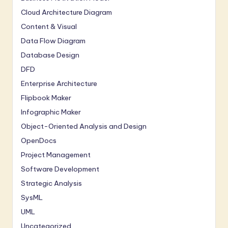
n
Cloud Architecture Diagram
o
Content & Visual
v
Data Flow Diagram
a
Database Design
ti
DFD
Enterprise Architecture
o
Flipbook Maker
n
Infographic Maker
Object-Oriented Analysis and Design
OpenDocs
Project Management
Software Development
Strategic Analysis
SysML
UML
Uncategorized