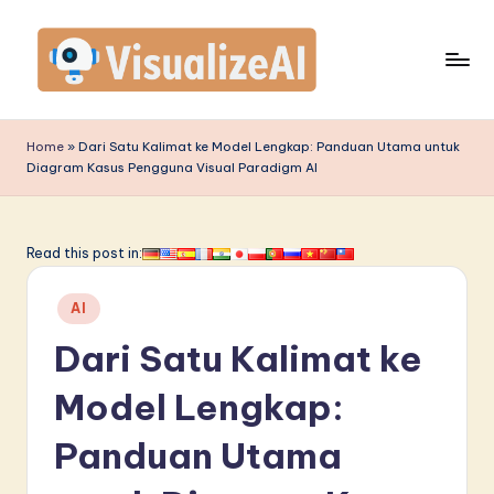
Skip
to
content
V
is
Home
»
Dari Satu Kalimat ke Model Lengkap: Panduan Utama untuk
Diagram Kasus Pengguna Visual Paradigm AI
u
a
li
Read this post in:
z
Posted
AI
e
in
Dari Satu Kalimat ke
A
I
Model Lengkap:
I
Panduan Utama
n