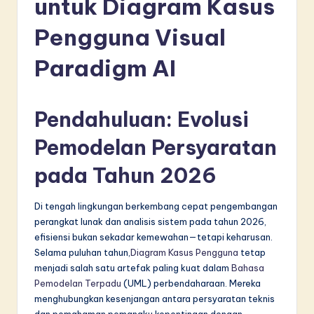
untuk Diagram Kasus
d
o
Pengguna Visual
n
Paradigm AI
e
si
Pendahuluan: Evolusi
a
Pemodelan Persyaratan
n
-
pada Tahun 2026
L
Di tengah lingkungan berkembang cepat pengembangan
a
perangkat lunak dan analisis sistem pada tahun 2026,
t
efisiensi bukan sekadar kemewahan—tetapi keharusan.
Selama puluhan tahun,
Diagram Kasus Pengguna
tetap
e
menjadi salah satu artefak paling kuat dalam
Bahasa
s
Pemodelan Terpadu
(UML) perbendaharaan. Mereka
menghubungkan kesenjangan antara persyaratan teknis
t
dan pemahaman pemangku kepentingan dengan