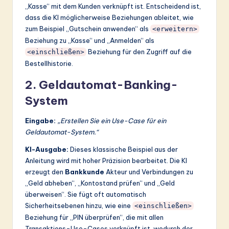
„Kasse“ mit dem Kunden verknüpft ist. Entscheidend ist,
dass die KI möglicherweise Beziehungen ableitet, wie
zum Beispiel „Gutschein anwenden“ als
<erweitern>
Beziehung zu „Kasse“ und „Anmelden“ als
Beziehung für den Zugriff auf die
<einschließen>
Bestellhistorie.
2. Geldautomat-Banking-
System
Eingabe:
„Erstellen Sie ein Use-Case für ein
Geldautomat-System.“
KI-Ausgabe:
Dieses klassische Beispiel aus der
Anleitung wird mit hoher Präzision bearbeitet. Die KI
erzeugt den
Bankkunde
Akteur und Verbindungen zu
„Geld abheben“, „Kontostand prüfen“ und „Geld
überweisen“. Sie fügt oft automatisch
Sicherheitsebenen hinzu, wie eine
<einschließen>
Beziehung für „PIN überprüfen“, die mit allen
Transaktions-Use-Cases verknüpft ist, wodurch der