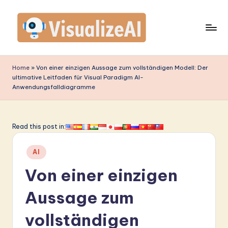
Skip
to
content
V
is
Home
»
Von einer einzigen Aussage zum vollständigen Modell: Der
ultimative Leitfaden für Visual Paradigm AI-
u
Anwendungsfalldiagramme
a
li
Read this post in:
z
e
Posted
AI
in
A
Von einer einzigen
I
Aussage zum
G
vollständigen
e