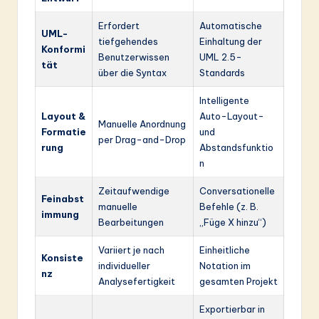
Erfordert
Automatische
UML-
tiefgehendes
Einhaltung der
Konformi
Benutzerwissen
UML 2.5-
tät
über die Syntax
Standards
Intelligente
Layout &
Auto-Layout-
Manuelle Anordnung
Formatie
und
per Drag-and-Drop
rung
Abstandsfunktio
n
Zeitaufwendige
Conversationelle
Feinabst
manuelle
Befehle (z. B.
immung
Bearbeitungen
„Füge X hinzu“)
Variiert je nach
Einheitliche
Konsiste
individueller
Notation im
nz
Analysefertigkeit
gesamten Projekt
Exportierbar in