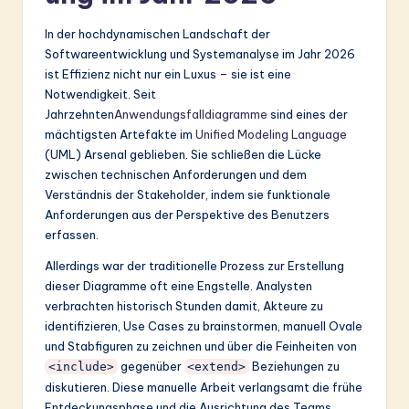
&
In der hochdynamischen Landschaft der
S
Softwareentwicklung und Systemanalyse im Jahr 2026
ist Effizienz nicht nur ein Luxus – sie ist eine
o
Notwendigkeit. Seit
ft
Jahrzehnten
Anwendungsfalldiagramme
sind eines der
mächtigsten Artefakte im
Unified Modeling Language
w
(UML) Arsenal geblieben. Sie schließen die Lücke
a
zwischen technischen Anforderungen und dem
Verständnis der Stakeholder, indem sie funktionale
r
Anforderungen aus der Perspektive des Benutzers
e
erfassen.
In
Allerdings war der traditionelle Prozess zur Erstellung
dieser Diagramme oft eine Engstelle. Analysten
n
verbrachten historisch Stunden damit, Akteure zu
o
identifizieren, Use Cases zu brainstormen, manuell Ovale
und Stabfiguren zu zeichnen und über die Feinheiten von
v
gegenüber
Beziehungen zu
<include>
<extend>
a
diskutieren. Diese manuelle Arbeit verlangsamt die frühe
Entdeckungsphase und die Ausrichtung des Teams.