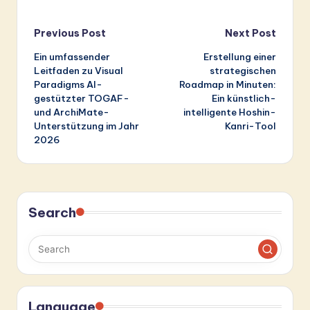
Post
Previous Post
Next Post
Ein umfassender
Erstellung einer
navigation
Leitfaden zu Visual
strategischen
Paradigms AI-
Roadmap in Minuten:
gestützter TOGAF-
Ein künstlich-
und ArchiMate-
intelligente Hoshin-
Unterstützung im Jahr
Kanri-Tool
2026
Search
Language