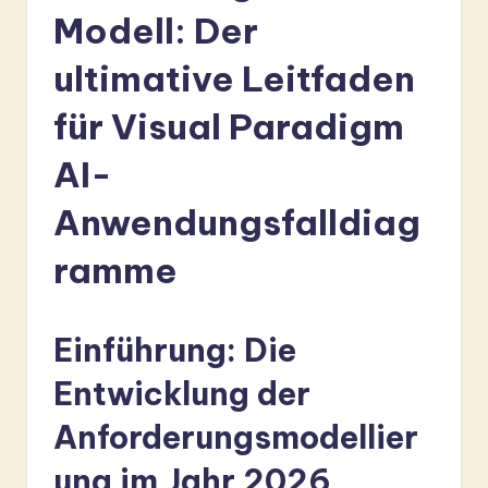
r
Modell: Der
m
ultimative Leitfaden
a
für Visual Paradigm
n
-
AI-
L
Anwendungsfalldiag
a
ramme
t
e
s
Einführung: Die
t
Entwicklung der
in
Anforderungsmodellier
A
ung im Jahr 2026
I