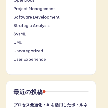
OpenDocs
Project Management
Software Development
Strategic Analysis
SysML
UML
Uncategorized
User Experience
最近の投稿
プロセス最適化：AIを活用したボトルネ