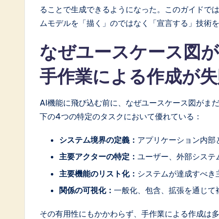
a
ることで生成できるようになった。このガイドで
t
ムモデルを「描く」のではなく「宣言する」技術
e
なぜユースケース図
s
手作業による作成が失
t
i
AI機能に飛び込む前に、なぜユースケース図がま
下の4つの特定のタスクにおいて優れている：
n
システム境界の定義：
アプリケーション内部
A
主要アクターの特定：
ユーザー、外部システ
I
主要機能のリスト化：
システムが達成すべき
&
関係の可視化：
一般化、包含、拡張を通じて
S
その有用性にもかかわらず、手作業による作成は