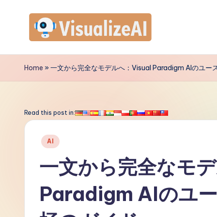
Skip
to
V
content
is
Home
»
一文から完全なモデルへ：Visual Paradigm AI
u
a
Read this post in:
li
Posted
AI
z
in
一文から完全なモデル
e
Paradigm AI
A
I