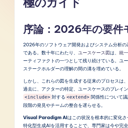
極のガイド
J
a
序論：2026年の要
p
a
2026年のソフトウェア開発およびシステム分析
である。数十年にわたり、
ユースケース図
は、
統
n
ーティファクトの一つとして残り続けている。ユ
e
ステークホルダーの理解の間の溝を埋めている。
s
しかし、これらの図を生成する従来のプロセスは
過去に、アクターの特定、ユースケースのブレイ
e
対する
関係性について議
<include>
<extend>
-
段階の発見やチームの整合を遅らせる。
L
Visual Paradigm AI
はこの状況を根本的に変化させ
特化型生成AIを活用することで、専門家は今や完