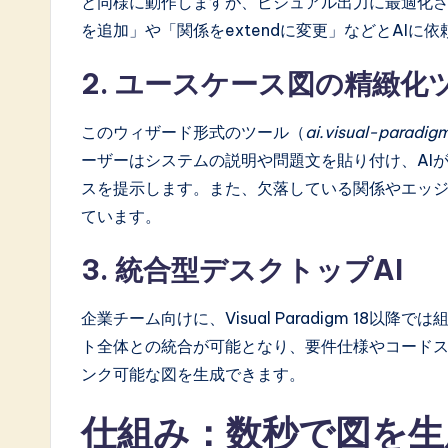
と同様に動作しますが、ビジュアル出力に最適化
a
を追加」や「関係をextendに変更」などとAI
ti
2. ユースケース図の精緻化
o
このウィザード形式のツール（
ai.visual-paradig
n
ーザーはシステムの説明や問題文を貼り付け、AI
スを提示します。また、欠落している関係やエッ
ています。
3. 統合型デスクトップAI
企業チーム向けに、Visual Paradigm 18
ト全体との統合が可能となり、要件仕様やコード
ンク可能な図を生成できます。
仕組み：数秒で図を生