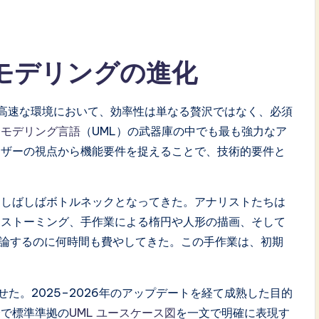
件モデリングの進化
の高速な環境において、効率性は単なる贅沢ではなく、必須
一モデリング言語
（UML）の武器庫の中でも最も強力なア
ーザーの視点から機能要件を捉えることで、技術的要件と
、しばしばボトルネックとなってきた。アナリストたちは
ンストーミング、手作業による楕円や人形の描画、そして
論するのに何時間も費やしてきた。この手作業は、初期
た。2025–2026年のアップデートを経て成熟した目的
全で標準準拠の
UML
ユースケース図
を一文で明確に表現す