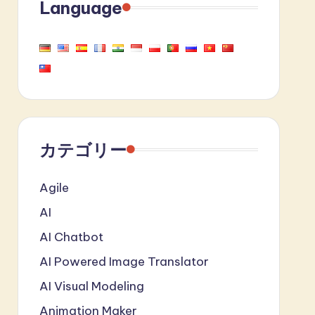
Language
カテゴリー
Agile
AI
AI Chatbot
AI Powered Image Translator
AI Visual Modeling
Animation Maker