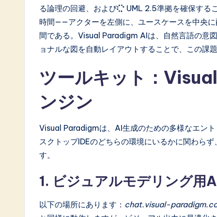
o
る論理の回避、および
UML 2.5準拠
を確保する
時間——アクターを左側に、ユースケースを中央に
ft
間である。Visual Paradigm AIは、自然
w
ョナルな図を自動レイアウトすることで、この課
a
ツールキット：Visual
r
ンジン
e
Visual Paradigmは、AI生成のための多
I
スクトップIDEのどちらの環境にいるかに関わら
n
す。
n
1. ビジュアルモデリング用
o
以下の場所にあります：
chat.visual-paradigm.c
v