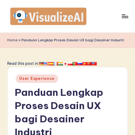
Skip
to
content
V
is
Home
»
Panduan Lengkap Proses Desain UX bagi Desainer Industri
u
a
Read this post in:
li
Posted
z
User Experience
in
e
Panduan Lengkap
A
Proses Desain UX
I
bagi Desainer
I
n
Industri