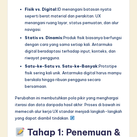
n
Fisik vs. Digital:
ID menangani batasan nyata
n
seperti berat material dan perakitan. UX
o
menangani ruang layar, status pemuatan, dan alur
navigasi.
v
Statis vs. Dinamis:
Produk fisik biasanya berfungsi
a
dengan cara yang sama setiap kali. Antarmuka
digital beradaptasi terhadap input, konteks, dan
ti
riwayat pengguna.
o
Satu-ke-Satu vs. Satu-ke-Banyak:
Prototipe
n
fisik sering kali unik. Antarmuka digital harus mampu
berskala hingga ribuan pengguna secara
bersamaan.
Perubahan ini membutuhkan pola pikir yang menghargai
iterasi dan data daripada hasil akhir. Proses di bawah ini
memecah alur kerja UX standar menjadi langkah-langkah
yang dapat diambil tindakan.
Tahap 1: Penemuan &