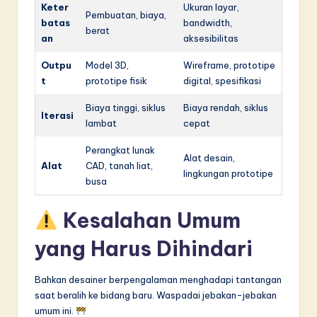
Keter
Ukuran layar,
Pembuatan, biaya,
batas
bandwidth,
berat
an
aksesibilitas
Outpu
Model 3D,
Wireframe, prototipe
t
prototipe fisik
digital, spesifikasi
Biaya tinggi, siklus
Biaya rendah, siklus
Iterasi
lambat
cepat
Perangkat lunak
Alat desain,
Alat
CAD, tanah liat,
lingkungan prototipe
busa
Kesalahan Umum
yang Harus Dihindari
Bahkan desainer berpengalaman menghadapi tantangan
saat beralih ke bidang baru. Waspadai jebakan-jebakan
umum ini.