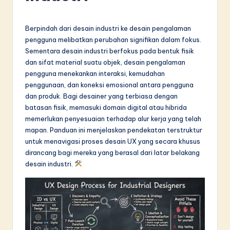
d
o
Berpindah dari desain industri ke desain pengalaman
n
pengguna melibatkan perubahan signifikan dalam fokus.
Sementara desain industri berfokus pada bentuk fisik
e
dan sifat material suatu objek, desain pengalaman
si
pengguna menekankan interaksi, kemudahan
penggunaan, dan koneksi emosional antara pengguna
a
dan produk. Bagi desainer yang terbiasa dengan
n
batasan fisik, memasuki domain digital atau hibrida
memerlukan penyesuaian terhadap alur kerja yang telah
-
mapan. Panduan ini menjelaskan pendekatan terstruktur
L
untuk menavigasi proses desain UX yang secara khusus
dirancang bagi mereka yang berasal dari latar belakang
a
desain industri.
t
e
s
t