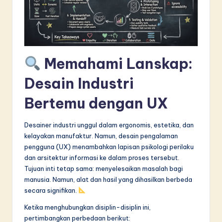
in
A
I
Memahami Lanskap:
&
S
Desain Industri
o
Bertemu dengan UX
f
Desainer industri unggul dalam ergonomis, estetika, dan
t
kelayakan manufaktur. Namun, desain pengalaman
w
pengguna (UX) menambahkan lapisan psikologi perilaku
dan arsitektur informasi ke dalam proses tersebut.
a
Tujuan inti tetap sama: menyelesaikan masalah bagi
r
manusia. Namun, alat dan hasil yang dihasilkan berbeda
secara signifikan.
e
I
Ketika menghubungkan disiplin-disiplin ini,
pertimbangkan perbedaan berikut: