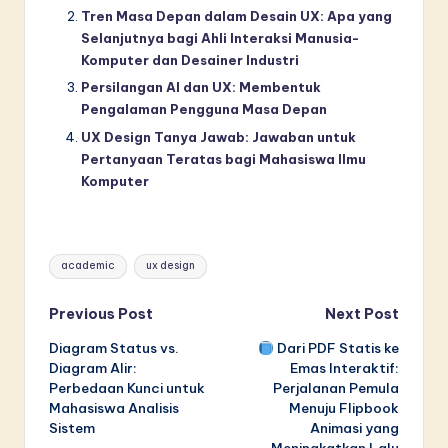
Tren Masa Depan dalam Desain UX: Apa yang
Selanjutnya bagi Ahli Interaksi Manusia-
Komputer dan Desainer Industri
Persilangan AI dan UX: Membentuk
Pengalaman Pengguna Masa Depan
UX Design Tanya Jawab: Jawaban untuk
Pertanyaan Teratas bagi Mahasiswa Ilmu
Komputer
Tags:
academic
ux design
Post
Previous Post
Next Post
Diagram Status vs.
Dari PDF Statis ke
navigation
Diagram Alir:
Emas Interaktif:
Perbedaan Kunci untuk
Perjalanan Pemula
Mahasiswa Analisis
Menuju Flipbook
Sistem
Animasi yang