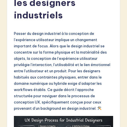
les designers
e
n
industriels
c
h
Passer du design industriel à la conception de
-
l’expérience utilisateur implique un changement
important de focus. Alors que le design industriel se
L
concentre sur la forme physique et la matérialité des
a
objets, la conception de l’expérience utilisateur
privilégie l’interaction, l’utilisabilité et le lien émotionnel
t
entre l’utilisateur et un produit. Pour les designers
e
habitués aux contraintes physiques, entrer dans le
domaine numérique ou hybride exige d’adapter les
s
workflows établis. Ce guide décrit l’approche
t
structurée pour naviguer dans le processus de
conception UX, spécifiquement conçue pour ceux
in
provenant d’un background en design industriel.
A
I