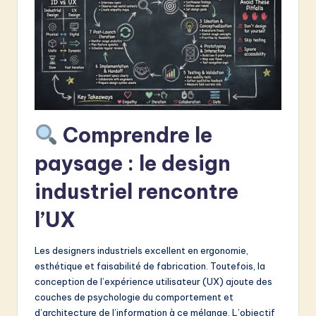
&
S
o
f
t
Comprendre le
w
a
paysage : le design
r
industriel rencontre
e
l’UX
I
n
Les designers industriels excellent en ergonomie,
esthétique et faisabilité de fabrication. Toutefois, la
n
conception de l’expérience utilisateur (UX) ajoute des
o
couches de psychologie du comportement et
d’architecture de l’information à ce mélange. L’objectif