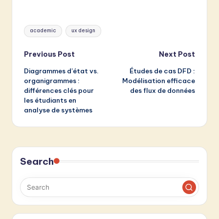
Tags:
academic
ux design
Post
Previous Post
Next Post
Diagrammes d’état vs.
Études de cas DFD :
navigation
organigrammes :
Modélisation efficace
différences clés pour
des flux de données
les étudiants en
analyse de systèmes
Search