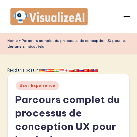
Skip
to
content
V
is
Home
»
Parcours complet du processus de conception UX pour les
designers industriels
u
a
li
Read this post in:
z
Posted
User Experience
e
in
Parcours complet du
A
I
processus de
F
conception UX pour
r