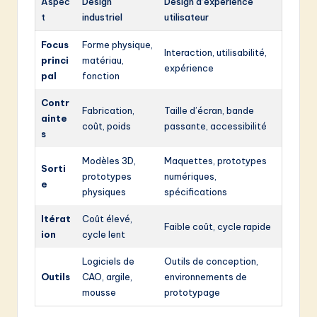
Aspec
Design
Design d’expérience
t
industriel
utilisateur
Focus
Forme physique,
Interaction, utilisabilité,
princi
matériau,
expérience
pal
fonction
Contr
Fabrication,
Taille d’écran, bande
ainte
coût, poids
passante, accessibilité
s
Modèles 3D,
Maquettes, prototypes
Sorti
prototypes
numériques,
e
physiques
spécifications
Itérat
Coût élevé,
Faible coût, cycle rapide
ion
cycle lent
Logiciels de
Outils de conception,
Outils
CAO, argile,
environnements de
mousse
prototypage