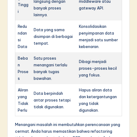
langsung dengan
middleware atau
Tingg
banyak proses
gateway API.
i
lainnya.
Redu
Konsolidasikan
Data yang sama
ndan
penyimpanan data
disimpan di berbagai
si
menjadi satu sumber
tempat.
Data
kebenaran.
Beba
Satu proses
Dibagi menjadi
n
menangani terlalu
proses-proses kecil
Prose
banyak tugas
yang fokus.
s
bawahan.
Aliran
Hapus aliran data
Data berpindah
yang
dan ketergantungan
antar proses tetapi
Tidak
yang tidak
tidak digunakan.
Perlu
digunakan.
Menangani masalah ini membutuhkan perencanaan yang
cermat. Anda harus memastikan bahwa refactoring