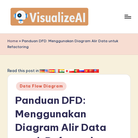
Skip
to
content
V
is
Home
»
Panduan DFD: Menggunakan Diagram Alir Data untuk
Refactoring
u
a
li
Read this post in:
z
Posted
Data Flow Diagram
e
in
Panduan DFD:
A
I
Menggunakan
I
Diagram Alir Data
n