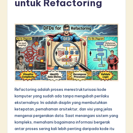
untuk Refactoring
d
o
n
e
si
a
n
-
L
Refactoring adalah proses merestrukturisasi kode
a
komputer yang sudah ada tanpa mengubah perilaku
t
eksternalnya. Ini adalah disiplin yang membutuhkan
ketepatan, pemahaman arsitektur, dan visi yang jelas
e
mengenai pergerakan data. Saat menangani sistem yang
s
kompleks, memahami bagaimana informasi bergerak
antar proses sering kali lebih penting daripada kode itu
t