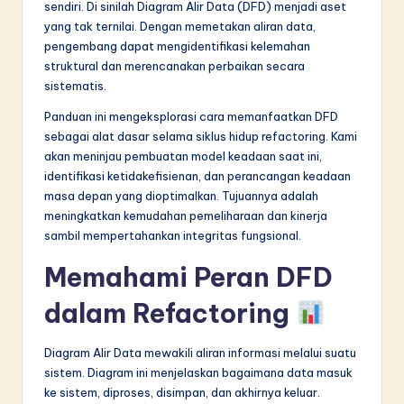
sendiri. Di sinilah Diagram Alir Data (DFD) menjadi aset
in
yang tak ternilai. Dengan memetakan aliran data,
pengembang dapat mengidentifikasi kelemahan
A
struktural dan merencanakan perbaikan secara
I
sistematis.
&
Panduan ini mengeksplorasi cara memanfaatkan DFD
sebagai alat dasar selama siklus hidup refactoring. Kami
S
akan meninjau pembuatan model keadaan saat ini,
o
identifikasi ketidakefisienan, dan perancangan keadaan
masa depan yang dioptimalkan. Tujuannya adalah
f
meningkatkan kemudahan pemeliharaan dan kinerja
t
sambil mempertahankan integritas fungsional.
w
Memahami Peran DFD
a
dalam Refactoring
r
e
Diagram Alir Data mewakili aliran informasi melalui suatu
sistem. Diagram ini menjelaskan bagaimana data masuk
I
ke sistem, diproses, disimpan, dan akhirnya keluar.