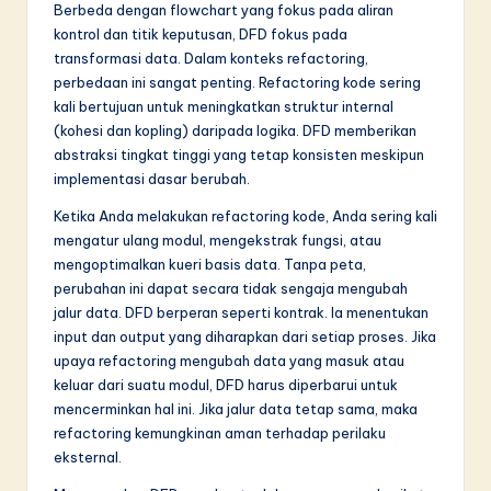
n
Berbeda dengan flowchart yang fokus pada aliran
kontrol dan titik keputusan, DFD fokus pada
n
transformasi data. Dalam konteks refactoring,
o
perbedaan ini sangat penting. Refactoring kode sering
kali bertujuan untuk meningkatkan struktur internal
v
(kohesi dan kopling) daripada logika. DFD memberikan
a
abstraksi tingkat tinggi yang tetap konsisten meskipun
implementasi dasar berubah.
ti
Ketika Anda melakukan refactoring kode, Anda sering kali
o
mengatur ulang modul, mengekstrak fungsi, atau
n
mengoptimalkan kueri basis data. Tanpa peta,
perubahan ini dapat secara tidak sengaja mengubah
jalur data. DFD berperan seperti kontrak. Ia menentukan
input dan output yang diharapkan dari setiap proses. Jika
upaya refactoring mengubah data yang masuk atau
keluar dari suatu modul, DFD harus diperbarui untuk
mencerminkan hal ini. Jika jalur data tetap sama, maka
refactoring kemungkinan aman terhadap perilaku
eksternal.