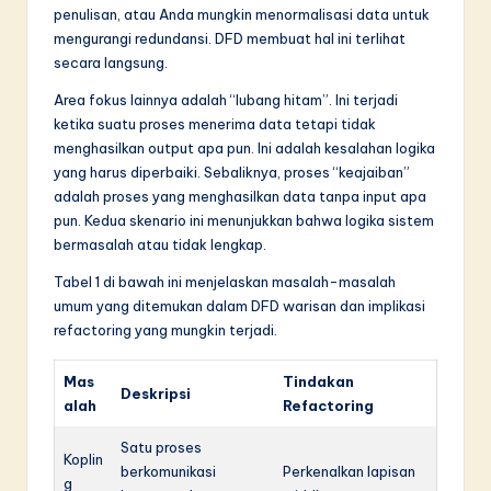
penulisan, atau Anda mungkin menormalisasi data untuk
mengurangi redundansi. DFD membuat hal ini terlihat
secara langsung.
Area fokus lainnya adalah “lubang hitam”. Ini terjadi
ketika suatu proses menerima data tetapi tidak
menghasilkan output apa pun. Ini adalah kesalahan logika
yang harus diperbaiki. Sebaliknya, proses “keajaiban”
adalah proses yang menghasilkan data tanpa input apa
pun. Kedua skenario ini menunjukkan bahwa logika sistem
bermasalah atau tidak lengkap.
Tabel 1 di bawah ini menjelaskan masalah-masalah
umum yang ditemukan dalam DFD warisan dan implikasi
refactoring yang mungkin terjadi.
Mas
Tindakan
Deskripsi
alah
Refactoring
Satu proses
Koplin
berkomunikasi
Perkenalkan lapisan
g