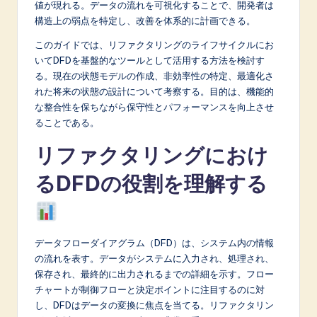
値が現れる。データの流れを可視化することで、開発者は
A
構造上の弱点を特定し、改善を体系的に計画できる。
I
このガイドでは、リファクタリングのライフサイクルにお
いてDFDを基盤的なツールとして活用する方法を検討す
&
る。現在の状態モデルの作成、非効率性の特定、最適化さ
S
れた将来の状態の設計について考察する。目的は、機能的
な整合性を保ちながら保守性とパフォーマンスを向上させ
o
ることである。
f
リファクタリングにおけ
t
るDFDの役割を理解する
w
a
r
データフローダイアグラム（DFD）は、システム内の情報
e
の流れを表す。データがシステムに入力され、処理され、
I
保存され、最終的に出力されるまでの詳細を示す。フロー
チャートが制御フローと決定ポイントに注目するのに対
n
し、DFDはデータの変換に焦点を当てる。リファクタリン