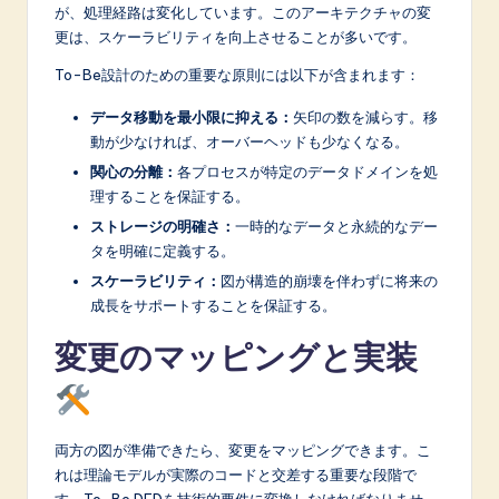
が、処理経路は変化しています。このアーキテクチャの変
更は、スケーラビリティを向上させることが多いです。
To-Be設計のための重要な原則には以下が含まれます：
データ移動を最小限に抑える：
矢印の数を減らす。移
動が少なければ、オーバーヘッドも少なくなる。
関心の分離：
各プロセスが特定のデータドメインを処
理することを保証する。
ストレージの明確さ：
一時的なデータと永続的なデー
タを明確に定義する。
スケーラビリティ：
図が構造的崩壊を伴わずに将来の
成長をサポートすることを保証する。
変更のマッピングと実装
両方の図が準備できたら、変更をマッピングできます。こ
れは理論モデルが実際のコードと交差する重要な段階で
す。To-Be DFDを技術的要件に変換しなければなりませ