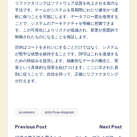
リファクタリングはソフトウェア品質を向上させる強力な
手法です。チームがシステムを長期間にわたり健全かつ柔
軟に保つことを可能にします。データフロー図を使用する
ことで、システムのアーキテクチャを明確に把握できま
す。この可視化によりリスクが低減され、変更が意図的で
制御されたものになることを保証します。
目的はコードをきれいにすることだけではなく、システム
が堅牢な状態を維持することです。DFDはこれを達成する
ための枠組みを提供します。抽象的なデータの概念と、実
装という具体的な現実を結びつけます。ここに示された原
則に従うことで、自信を持って、正確にリファクタリング
が行えます。
Tags:
academic
data flow diagram
Post
Previous Post
Next Post