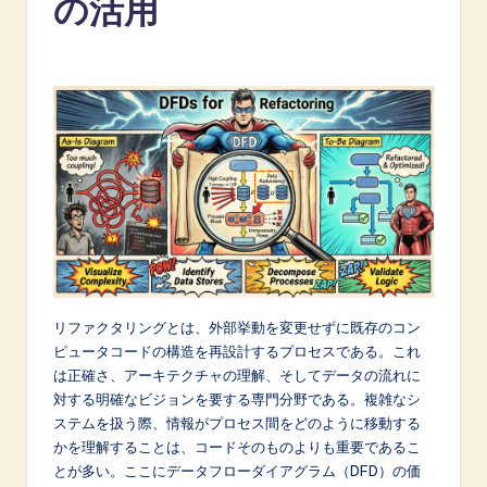
の活用
p
a
n
e
s
e
-
L
a
リファクタリングとは、外部挙動を変更せずに既存のコン
t
ピュータコードの構造を再設計するプロセスである。これ
e
は正確さ、アーキテクチャの理解、そしてデータの流れに
対する明確なビジョンを要する専門分野である。複雑なシ
s
ステムを扱う際、情報がプロセス間をどのように移動する
t
かを理解することは、コードそのものよりも重要であるこ
とが多い。ここにデータフローダイアグラム（DFD）の価
in