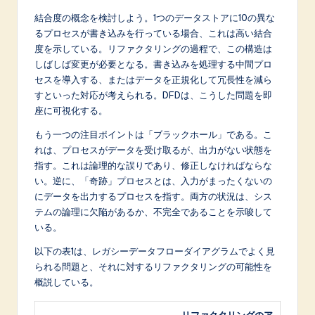
結合度の概念を検討しよう。1つのデータストアに10の異な
るプロセスが書き込みを行っている場合、これは高い結合
度を示している。リファクタリングの過程で、この構造は
しばしば変更が必要となる。書き込みを処理する中間プロ
セスを導入する、またはデータを正規化して冗長性を減ら
すといった対応が考えられる。DFDは、こうした問題を即
座に可視化する。
もう一つの注目ポイントは「ブラックホール」である。こ
れは、プロセスがデータを受け取るが、出力がない状態を
指す。これは論理的な誤りであり、修正しなければならな
い。逆に、「奇跡」プロセスとは、入力がまったくないの
にデータを出力するプロセスを指す。両方の状況は、シス
テムの論理に欠陥があるか、不完全であることを示唆して
いる。
以下の表1は、レガシーデータフローダイアグラムでよく見
られる問題と、それに対するリファクタリングの可能性を
概説している。
リファクタリングのア