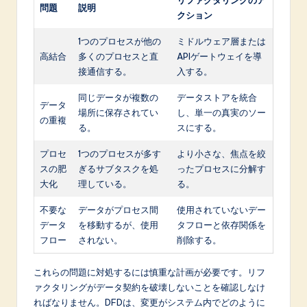
問題
説明
クション
1つのプロセスが他の
ミドルウェア層または
高結合
多くのプロセスと直
APIゲートウェイを導
接通信する。
入する。
同じデータが複数の
データストアを統合
データ
場所に保存されてい
し、単一の真実のソー
の重複
る。
スにする。
プロセ
1つのプロセスが多す
より小さな、焦点を絞
スの肥
ぎるサブタスクを処
ったプロセスに分解す
大化
理している。
る。
不要な
データがプロセス間
使用されていないデー
データ
を移動するが、使用
タフローと依存関係を
フロー
されない。
削除する。
これらの問題に対処するには慎重な計画が必要です。リフ
ァクタリングがデータ契約を破壊しないことを確認しなけ
ればなりません。DFDは、変更がシステム内でどのように