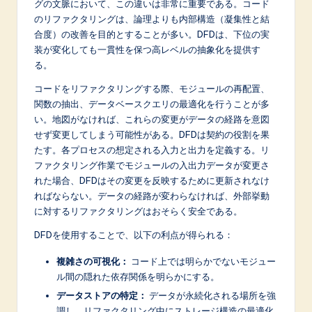
n
グの文脈において、この違いは非常に重要である。コード
のリファクタリングは、論理よりも内部構造（凝集性と結
o
合度）の改善を目的とすることが多い。DFDは、下位の実
v
装が変化しても一貫性を保つ高レベルの抽象化を提供す
る。
a
コードをリファクタリングする際、モジュールの再配置、
ti
関数の抽出、データベースクエリの最適化を行うことが多
o
い。地図がなければ、これらの変更がデータの経路を意図
せず変更してしまう可能性がある。DFDは契約の役割を果
n
たす。各プロセスの想定される入力と出力を定義する。リ
ファクタリング作業でモジュールの入出力データが変更さ
れた場合、DFDはその変更を反映するために更新されなけ
ればならない。データの経路が変わらなければ、外部挙動
に対するリファクタリングはおそらく安全である。
DFDを使用することで、以下の利点が得られる：
複雑さの可視化：
コード上では明らかでないモジュー
ル間の隠れた依存関係を明らかにする。
データストアの特定：
データが永続化される場所を強
調し、リファクタリング中にストレージ構造の最適化