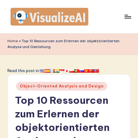
Skip
to
content
V
is
Home
»
Top 10 Ressourcen zum Erlernen der objektorientierten
Analyse und Gestaltung
u
a
li
Read this post in:
z
Posted
Object-Oriented Analysis and Design
e
in
Top 10 Ressourcen
A
I
zum Erlernen der
G
objektorientierten
e