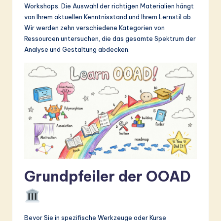
Workshops. Die Auswahl der richtigen Materialien hängt
&
von Ihrem aktuellen Kenntnisstand und Ihrem Lernstil ab.
S
Wir werden zehn verschiedene Kategorien von
Ressourcen untersuchen, die das gesamte Spektrum der
o
Analyse und Gestaltung abdecken.
ft
w
a
r
e
In
n
Grundpfeiler der OOAD
o
v
a
Bevor Sie in spezifische Werkzeuge oder Kurse