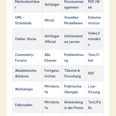
Methodenführe
Prozessman
PDF/W
Anfänger
r
agement
eb
UML-
Visuelles
Dokume
Mittel
Standards
Modellieren
ntation
Video/I
Anfänger
Umfassend
Online-Kurse
nterakti
/Mittel
es Lernen
v
Community-
Alle
Problemlösu
Text/C
Forums
Ebenen
ng
hat
Akademische
Fortgesc
Theorie &
PDF
Arbeiten
hritten
Forschung
Mittelstu
Praktische
Live-
Workshops
fe
Übungen
Sitzung
Mittelstu
Anwendung
Text/Fä
Fallstudien
fe
in der Praxis
lle