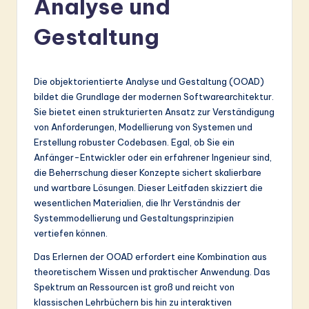
Analyse und
r
m
Gestaltung
a
n
Die objektorientierte Analyse und Gestaltung (OOAD)
-
bildet die Grundlage der modernen Softwarearchitektur.
Sie bietet einen strukturierten Ansatz zur Verständigung
L
von Anforderungen, Modellierung von Systemen und
a
Erstellung robuster Codebasen. Egal, ob Sie ein
Anfänger-Entwickler oder ein erfahrener Ingenieur sind,
t
die Beherrschung dieser Konzepte sichert skalierbare
e
und wartbare Lösungen. Dieser Leitfaden skizziert die
wesentlichen Materialien, die Ihr Verständnis der
s
Systemmodellierung und Gestaltungsprinzipien
t
vertiefen können.
in
Das Erlernen der OOAD erfordert eine Kombination aus
theoretischem Wissen und praktischer Anwendung. Das
A
Spektrum an Ressourcen ist groß und reicht von
I
klassischen Lehrbüchern bis hin zu interaktiven