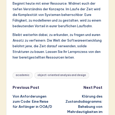
Beginnt heute mit einer Ressource. Widmet euch der
tiefen Verständnis der Konzepte. Im Laufe der Zeit wird
die Komplexität von Systemen beherrschbar. Eure
Fähigkeit, zu modellieren und zu gestalten, wird zu einem
bedeutenden Vorteil in eurer beruflichen Laufbahn.
Bleibt weiterhin dabei, zu erkunden, zu fragen und euren
Ansatz zu verfeinern. Die Welt der Softwareentwicklung
belohnt jene, die Zeit darauf verwenden, solide
Strukturen zu bauen. Lassen Sie Ihr Lernprozess von den
hier bereitgestellten Ressourcen leiten.
Tags:
academic
object-oriented analysis and design
Post
Previous Post
Next Post
Von Anforderungen
Klärung des
navigation
zum Code: Eine Reise
Zustandsdiagramms:
für Anfänger in OOA/D
Behebung von
Mehrdeutigkeiten im