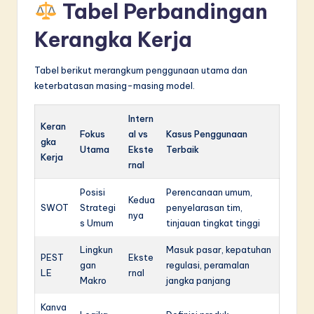
Tabel Perbandingan
Kerangka Kerja
Tabel berikut merangkum penggunaan utama dan
keterbatasan masing-masing model.
Intern
Keran
Fokus
al vs
Kasus Penggunaan
gka
Utama
Ekste
Terbaik
Kerja
rnal
Posisi
Perencanaan umum,
Kedua
SWOT
Strategi
penyelarasan tim,
nya
s Umum
tinjauan tingkat tinggi
Lingkun
Masuk pasar, kepatuhan
PEST
Ekste
gan
regulasi, peramalan
LE
rnal
Makro
jangka panjang
Kanva