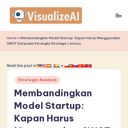
Skip
to
content
V
is
Home
»
Membandingkan Model Startup: Kapan Harus Menggunakan
SWOT Daripada Kerangka Strategis Lainnya
u
a
li
Read this post in:
z
Posted
Strategic Analysis
e
in
Membandingkan
A
I
Model Startup:
I
Kapan Harus
n