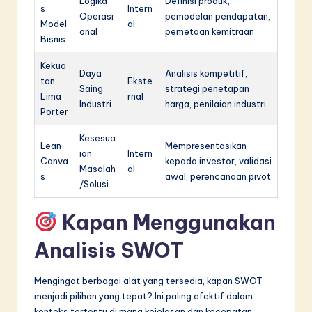
Logika
Definisi produk,
s
Intern
Operasi
pemodelan pendapatan,
Model
al
onal
pemetaan kemitraan
Bisnis
Kekua
Daya
Analisis kompetitif,
tan
Ekste
Saing
strategi penetapan
Lima
rnal
Industri
harga, penilaian industri
Porter
Kesesua
Lean
Mempresentasikan
ian
Intern
Canva
kepada investor, validasi
Masalah
al
s
awal, perencanaan pivot
/Solusi
Kapan Menggunakan
Analisis SWOT
Mengingat berbagai alat yang tersedia, kapan SWOT
menjadi pilihan yang tepat? Ini paling efektif dalam
konteks tertentu di mana kejelasan dan kecepatan