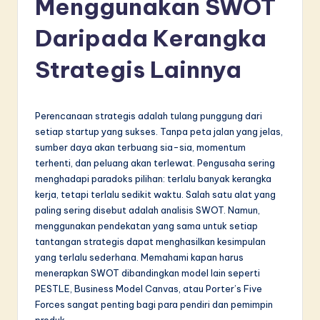
Menggunakan SWOT
d
o
Daripada Kerangka
n
Strategis Lainnya
e
si
Perencanaan strategis adalah tulang punggung dari
a
setiap startup yang sukses. Tanpa peta jalan yang jelas,
n
sumber daya akan terbuang sia-sia, momentum
terhenti, dan peluang akan terlewat. Pengusaha sering
-
menghadapi paradoks pilihan: terlalu banyak kerangka
L
kerja, tetapi terlalu sedikit waktu. Salah satu alat yang
paling sering disebut adalah analisis SWOT. Namun,
a
menggunakan pendekatan yang sama untuk setiap
t
tantangan strategis dapat menghasilkan kesimpulan
yang terlalu sederhana. Memahami kapan harus
e
menerapkan SWOT dibandingkan model lain seperti
s
PESTLE, Business Model Canvas, atau Porter’s Five
Forces sangat penting bagi para pendiri dan pemimpin
t
produk.