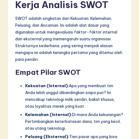
n
Kerja Analisis SWOT
n
SWOT adalah singkatan dari Kekuatan, Kelemahan,
o
Peluang, dan Ancaman. Ini adalah alat dasar yang
v
digunakan untuk mengevaluasi faktor-faktor internal
dan eksternal yang memengaruhi suatu organisasi.
a
Strukturnya sederhana, yang sering menjadi alasan
ti
mengapa ini adalah kerangka pertama yang ditemui oleh
para pendiri.
o
Empat Pilar SWOT
n
Kekuatan (Internal):
Apa yang membuat tim
Anda lebih unggul dibandingkan siapa pun? Ini
mencakup teknologi milik sendiri, bakat khusus,
atau loyalitas merek yang kuat.
Kelemahan (Internal):
Di mana Anda kekurangan?
Pertimbangkan keterbatasan dana, tim yang kecil,
atau utang teknologi.
Peluang (Eksternal):
Tren pasar apa yang bisa