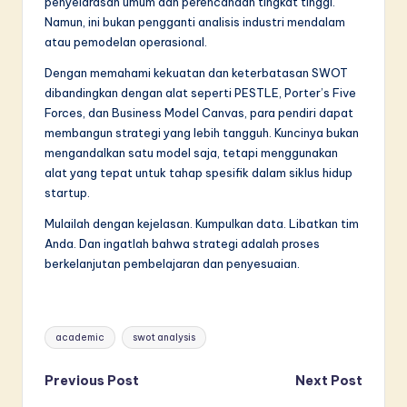
penyelarasan umum dan perencanaan tingkat tinggi.
Namun, ini bukan pengganti analisis industri mendalam
atau pemodelan operasional.
Dengan memahami kekuatan dan keterbatasan SWOT
dibandingkan dengan alat seperti PESTLE, Porter’s Five
Forces, dan Business Model Canvas, para pendiri dapat
membangun strategi yang lebih tangguh. Kuncinya bukan
mengandalkan satu model saja, tetapi menggunakan
alat yang tepat untuk tahap spesifik dalam siklus hidup
startup.
Mulailah dengan kejelasan. Kumpulkan data. Libatkan tim
Anda. Dan ingatlah bahwa strategi adalah proses
berkelanjutan pembelajaran dan penyesuaian.
Tags:
academic
swot analysis
Post
Previous Post
Next Post