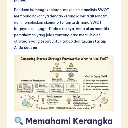
in
Panduan ini mengeksplorasi mekanisme analisis SWOT,
A
membandingkannya dengan kerangka kerja alternatif,
dan menjelaskan skenario tertentu di mana SWOT
I
berjaya atau gagal. Pada akhirnya, Anda akan memiliki
&
pemahaman yang jelas tentang cara memilih alat
strategis yang tepat untuk tahap dan tujuan startup
S
Anda saat ini.
o
f
t
w
a
r
e
Memahami Kerangka
I