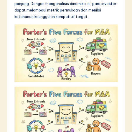
panjang. Dengan menganalisis dinamika ini, para investor
in
dapat melampaui metrik permukaan dan menilai
A
ketahanan keunggulan kompetitif target.
I
&
S
o
f
t
w
a
r
e
I