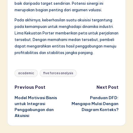
baik daripada target sendirian. Potensi sinergi ini
merupakan bagian penting dari argumen valuasi.
Pada akhirnya, keberhasilan suatu akuisisi tergantung
pada kemampuan untuk menghadapi dinamika industri.
Lima Kekuatan Porter memberikan peta untuk perjalanan
tersebut. Dengan memahami medan tersebut, pembeli
dapat mengarahkan entitas hasil penggabungan menuju
profitabilitas dan stabilitas jangka panjang.
Tags:
academic
five forces analysis
Post
Previous Post
Next Post
Model Motivasi Bisnis
Panduan DFD:
navigation
untuk Integrasi
Mengapa Mulai Dengan
Penggabungan dan
Diagram Konteks?
Akuisisi