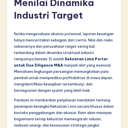
Menilai Dinamika
d
o
Industri Target
n
e
Ketika mengevaluasi akuisisi potensial, laporan keuangan
si
hanya menceritakan sebagian dari cerita. Nilai dan risiko
sebenarnya dari perusahaan target sering kali
a
terkandung dalam dinamika struktural industri
n
tempatnya berada. Di sinilah
Kekuatan Lima Porter
untuk Due Diligence M&A
menjadi alat yang esensial.
-
Memahami lingkungan persaingan memungkinkan para
L
pembeli untuk memprediksi profitabilitas di masa depan,
mengidentifikasi kewajiban tersembunyi, dan
a
bernegosiasi dengan syarat yang lebih baik.
t
Panduan ini memberikan penjelasan mendalam tentang
e
penerapan kerangka Kekuatan Lima secara khusus dalam
konteks penggabungan dan akuisisi. Kami akan meninjau
s
bagaimana setiap kekuatan memengaruhi valuasi,
t
realisasi sinergi, dan kesesuaian strategis jangka