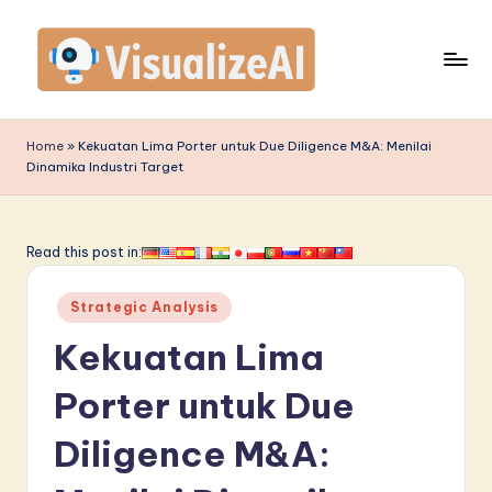
Skip
to
content
V
is
Home
»
Kekuatan Lima Porter untuk Due Diligence M&A: Menilai
Dinamika Industri Target
u
a
li
Read this post in:
z
Posted
Strategic Analysis
e
in
Kekuatan Lima
A
I
Porter untuk Due
I
Diligence M&A:
n