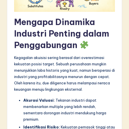
n
n
Mengapa Dinamika
o
v
Industri Penting dalam
a
Penggabungan
ti
Kegagalan akuisisi sering berasal dari overestimasi
o
kekuatan posisi target. Sebuah perusahaan mungkin
n
menunjukkan laba historis yang kuat, namun beroperasi di
industri yang profitabilitasnya menurun dengan cepat.
Oleh karena itu, due diligence harus melampaui neraca
keuangan menuju lingkungan eksternal.
Akurasi Valuasi:
Tekanan industri dapat
membenarkan multiple yang lebih rendah,
sementara dorongan industri mendukung harga
premium.
Identifikasi Risiko:
Kekuatan pemasok tinggi atau