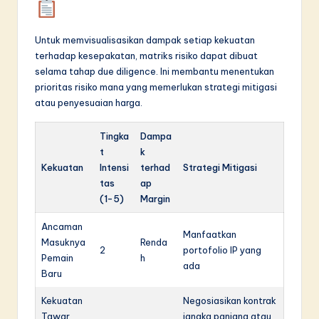
Untuk memvisualisasikan dampak setiap kekuatan
terhadap kesepakatan, matriks risiko dapat dibuat
selama tahap due diligence. Ini membantu menentukan
prioritas risiko mana yang memerlukan strategi mitigasi
atau penyesuaian harga.
Tingka
Dampa
t
k
Kekuatan
Intensi
terhad
Strategi Mitigasi
tas
ap
(1-5)
Margin
Ancaman
Manfaatkan
Masuknya
Renda
2
portofolio IP yang
Pemain
h
ada
Baru
Kekuatan
Negosiasikan kontrak
Tawar
jangka panjang atau