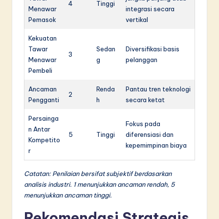
4
Tinggi
Menawar
integrasi secara
Pemasok
vertikal
Kekuatan
Tawar
Sedan
Diversifikasi basis
3
Menawar
g
pelanggan
Pembeli
Ancaman
Renda
Pantau tren teknologi
2
Pengganti
h
secara ketat
Persainga
Fokus pada
n Antar
5
Tinggi
diferensiasi dan
Kompetito
kepemimpinan biaya
r
Catatan: Penilaian bersifat subjektif berdasarkan
analisis industri. 1 menunjukkan ancaman rendah, 5
menunjukkan ancaman tinggi.
Rekomendasi Strategis