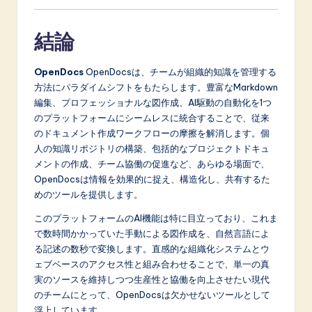
結論
OpenDocs
OpenDocsは、チームが組織的知識を管理する
方法にパラダイムシフトをもたらします。豊富なMarkdown
編集、プロフェッショナルな図作成、AI駆動の自動化を1つ
のプラットフォームにシームレスに統合することで、従来
のドキュメント作成ワークフローの摩擦を解消します。個
人の知識リポジトリの構築、包括的なプロジェクトドキュ
メントの作成、チーム協働の促進など、あらゆる場面で、
OpenDocsは情報を効果的に捉え、構造化し、共有するた
めのツールを提供します。
このプラットフォームのAI機能は特に目立っており、これま
で数時間かかっていた手動による図作成を、自然言語によ
る記述の数秒で変換します。直感的な組織化システムとウ
ェブベースのアクセス性と組み合わせることで、単一の真
実のソースを維持しつつ生産性と協働を向上させたい現代
のチームにとって、OpenDocsは欠かせないツールとして
浮上しています。