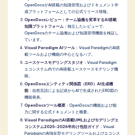
OpenDocsがAI搭載の知識管理およびドキュメント作
成プラットフォームとしての公式リリース情報。
OpenDocsレビュー：チーム協働を変革するAI搭載
知識プラットフォーム
：独立したレビューで、
OpenDocsのチーム協働および知識管理機能を検証し
ています。
Visual Paradigm AIツール
：Visual ParadigmのAI搭
載ツールおよび機能の中心となるハブ。
ユースケースモデリングスタジオ
：Visual Paradigm
エコシステム内でのAI搭載ユースケースモデリング機
能。
OpenDocsエンティティ関係図（ERD）AI生成機
能
：自然言語による記述からAIで生成されたERD図の
機能発表。
OpenDocsツール概要
：OpenDocsの機能および能
力に関する公式ドキュメントと概要。
Visual ParadigmのAI搭載UMLおよびモデリングエ
コシステム2025-2026年向け包括ガイド
：Visual
ParadigmのAI強化型モデリングツールおよびエコシス