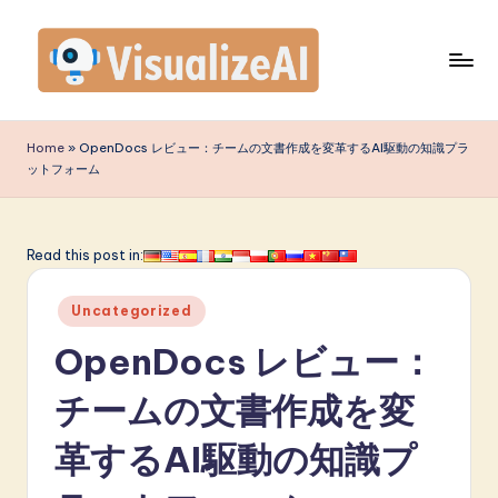
Skip
to
content
V
is
Home
»
OpenDocs レビュー：チームの文書作成を変革するAI駆動の知識プラ
ットフォーム
u
a
li
Read this post in:
z
Posted
Uncategorized
e
in
OpenDocs レビュー：
A
I
チームの文書作成を変
J
革するAI駆動の知識プ
a