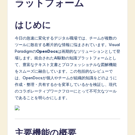
ラットフォーム
p
a
はじめに
n
e
今日の急速に変化するデジタル職場では、チームが複数の
s
ツールに散在する断片的な情報に悩まされています。Visual
Paradigmの
OpenDocs
は画期的なソリューションとして登
e
場します。統合されたAI駆動の知識プラットフォームとし
-
て、豊富なテキスト文書とプロフェッショナルな図解機能
をスムーズに融合しています。この包括的なレビューで
L
は、OpenDocsが個人やチームが組織的知識をどのように
a
作成・整理・共有するかを変革しているかを検証し、現代
のコラボレーティブワークフローにとって不可欠なツール
t
であることを明らかにします。
e
s
t
主要機能の概要
in