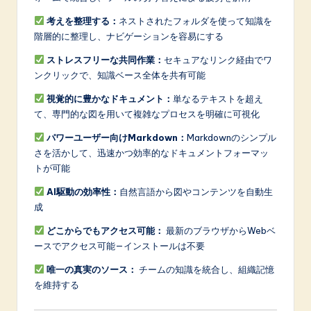
考えを整理する：
ネストされたフォルダを使って知識を
階層的に整理し、ナビゲーションを容易にする
ストレスフリーな共同作業：
セキュアなリンク経由でワ
ンクリックで、知識ベース全体を共有可能
視覚的に豊かなドキュメント：
単なるテキストを超え
て、専門的な図を用いて複雑なプロセスを明確に可視化
パワーユーザー向けMarkdown：
Markdownのシンプル
さを活かして、迅速かつ効率的なドキュメントフォーマッ
トが可能
AI駆動の効率性：
自然言語から図やコンテンツを自動生
成
どこからでもアクセス可能：
最新のブラウザからWebベ
ースでアクセス可能—インストールは不要
唯一の真実のソース：
チームの知識を統合し、組織記憶
を維持する