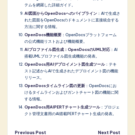
テムを網羅した詳細ガイド。
AI図面からOpenDocsへのパイプライン
：AIで生成さ
れた図面をOpenDocsのドキュメントに直接統合する
方法に関する情報。
OpenDocs機能概要
：OpenDocsプラットフォーム
の公式機能リストおよび機能概要。
AIプロファイル図生成：OpenDocsのUML対応
：AI
搭載UMLプロファイル図生成機能の発表。
OpenDocs用AIデプロイメント図生成ツール
：テキ
スト記述からAIで生成されたデプロイメント図の機能
リリース。
OpenDocsタイムライン図の更新
：OpenDocsにお
けるタイムラインおよびガントチャート図の機能に関
する情報。
OpenDocs用AIPERTチャート生成ツール
：プロジェ
クト管理文書用のAI搭載PERTチャート生成の発表。
Post
Previous Post
Next Post