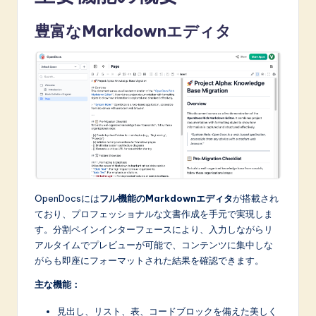
A
豊富なMarkdownエディタ
I
&
S
o
f
t
w
OpenDocsには
フル機能のMarkdownエディタ
が搭載され
a
ており、プロフェッショナルな文書作成を手元で実現しま
r
す。分割ペインインターフェースにより、入力しながらリ
アルタイムでプレビューが可能で、コンテンツに集中しな
e
がらも即座にフォーマットされた結果を確認できます。
I
主な機能：
n
見出し、リスト、表、コードブロックを備えた美しく