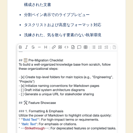
n
構成された文書
o
分割ペイン表示でのライブプレビュー
v
タスクリストおよび高度なフォーマット対応
a
洗練された、気を散らす要素のない執筆環境
ti
o
n