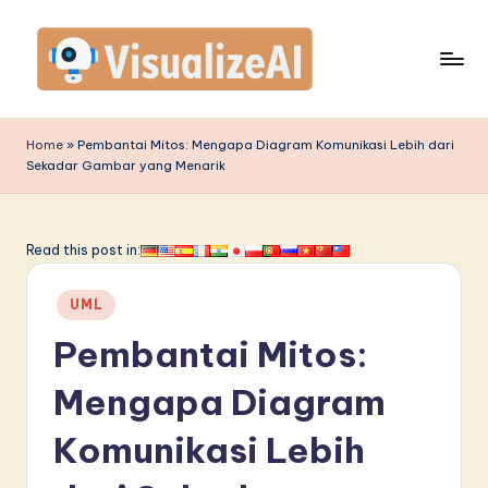
Skip
to
content
V
is
Home
»
Pembantai Mitos: Mengapa Diagram Komunikasi Lebih dari
Sekadar Gambar yang Menarik
u
a
li
Read this post in:
z
Posted
UML
e
in
Pembantai Mitos:
A
I
Mengapa Diagram
I
Komunikasi Lebih
n