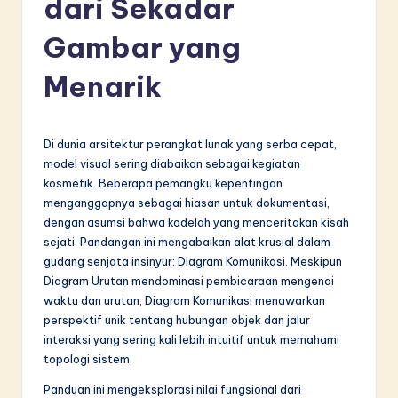
dari Sekadar
d
o
Gambar yang
n
Menarik
e
si
Di dunia arsitektur perangkat lunak yang serba cepat,
a
model visual sering diabaikan sebagai kegiatan
n
kosmetik. Beberapa pemangku kepentingan
menganggapnya sebagai hiasan untuk dokumentasi,
-
dengan asumsi bahwa kodelah yang menceritakan kisah
L
sejati. Pandangan ini mengabaikan alat krusial dalam
gudang senjata insinyur: Diagram Komunikasi. Meskipun
a
Diagram Urutan mendominasi pembicaraan mengenai
t
waktu dan urutan, Diagram Komunikasi menawarkan
perspektif unik tentang hubungan objek dan jalur
e
interaksi yang sering kali lebih intuitif untuk memahami
s
topologi sistem.
t
Panduan ini mengeksplorasi nilai fungsional dari