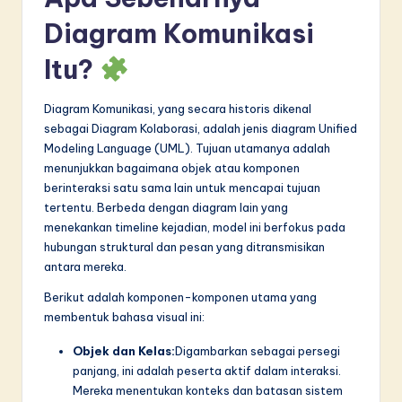
n
Diagram Komunikasi
n
Itu?
o
v
Diagram Komunikasi, yang secara historis dikenal
a
sebagai Diagram Kolaborasi, adalah jenis diagram Unified
Modeling Language (UML). Tujuan utamanya adalah
ti
menunjukkan bagaimana objek atau komponen
o
berinteraksi satu sama lain untuk mencapai tujuan
tertentu. Berbeda dengan diagram lain yang
n
menekankan timeline kejadian, model ini berfokus pada
hubungan struktural dan pesan yang ditransmisikan
antara mereka.
Berikut adalah komponen-komponen utama yang
membentuk bahasa visual ini:
Objek dan Kelas:
Digambarkan sebagai persegi
panjang, ini adalah peserta aktif dalam interaksi.
Mereka menentukan konteks dan batasan sistem