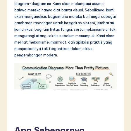
diagram-diagram ini. Kami akan melampaui asumsi
in
bahwa mereka hanya alat bantu visual. Sebaliknya, kami
A
akan menganalisis bagaimana mereka berfungsi sebagai
gambaran rancangan untuk integritas sistem, jembatan
I
komunikasi bagi tim lintas fungsi, serta mekanisme untuk
&
mengurangi utang teknis sebelum menumpuk. Kami akan
melihat mekanisme, manfaat, dan aplikasi praktis yang
S
menjadikannya tak tergantikan dalam siklus
o
pengembangan modern.
f
t
w
a
r
e
I
Apa Sebenarnya