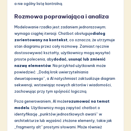
a nie ogólny listę kontrolną.
Rozmowa poprawiająca i analiza
Modelowanie rzadko jest zadaniem jednorazowym;
wymaga ciągłej iteracji. Chatbot obsługuje
dialog
zorientowany na kontekst
, co oznacza, że utrzymuje
stan diagramu przez cały rozmowę. Zamiast ręcznie
dostosowywać kształty, użytkownicy mogą wysyłać
proste polecenia, aby
dodać, usunąć lub zmienić
nazwę elementów
. Na przykład użytkownik może
powiedzieć: „Dodaj krok uwierzytelniania
dwuetapowego”, a AI natychmiast zaktualizuje diagram
sekwencji, wstawiając nowych aktorów i wiadomości,
zachowując przy tym spójność logiczną.
Poza generowaniem, AI może
rozumować na temat
modelu
. Użytkownicy mogą zapytać chatbot o
identyfikację „punktów jednostkowych awarii” w
architekturze lub wyjaśnić złożone elementy, takie jak
„fragmenty alt” prostymi słowami. Może również