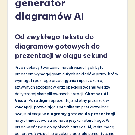
generator
li
s
diagramów AI
h
-
Od zwykłego tekstu do
L
diagramów gotowych do
a
prezentacji w ciągu sekund
t
Przez dekady tworzenie modeli wizualnych było
e
procesem wymagającym dużych nakładów pracy, który
wymagał ręcznego przeciągania i upuszczania,
s
sztywnych szablonów oraz specjalistycznej wiedzy
t
dotyczącej skomplikowanych notacji.
Chatbot AI
Visual Paradigm
reprezentuje istotny przeskok w
in
koncepcji, pozwalając specjalistom przekształcać
A
swoje intencje w
diagramy gotowe do prezentacji
natychmiastowo za pomocą języka naturalnego. W
I
przeciwieństwie do ogólnych narzędzi AI, które mogą
&
generować wizualnie przekonujące, ale semantycznie