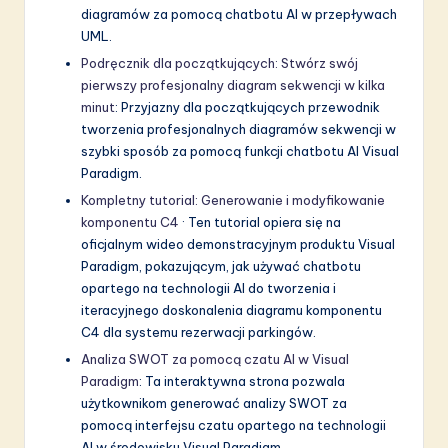
diagramów za pomocą chatbotu AI w przepływach
UML.
Podręcznik dla początkujących: Stwórz swój
pierwszy profesjonalny diagram sekwencji w kilka
minut
: Przyjazny dla początkujących przewodnik
tworzenia profesjonalnych diagramów sekwencji w
szybki sposób za pomocą funkcji chatbotu AI Visual
Paradigm.
Kompletny tutorial: Generowanie i modyfikowanie
komponentu C4
· Ten tutorial opiera się na
oficjalnym wideo demonstracyjnym produktu Visual
Paradigm, pokazującym, jak używać chatbotu
opartego na technologii AI do tworzenia i
iteracyjnego doskonalenia diagramu komponentu
C4 dla systemu rezerwacji parkingów.
Analiza SWOT za pomocą czatu AI w Visual
Paradigm
: Ta interaktywna strona pozwala
użytkownikom generować analizy SWOT za
pomocą interfejsu czatu opartego na technologii
AI w środowisku Visual Paradigm.