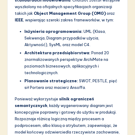
standardach modelowania
. Chatbot został wstępnie
wyszkolony na oficjalnych specyfikacjach organizacji
takich jak
Object Management Group (OMG)
oraz
IEEE
, wspierając szeroki zakres frameworków, w tym:
Inżynieria oprogramowania:
UML (Klasa,
Sekwencja, Diagram przypadków użycia,
Aktywność), SysML oraz model C4.
Architektura przedsiębiorstwa:
Ponad 20
znormalizowanych perspektyw ArchiMate na
poziomach biznesowych, aplikacyjnych i
technologicznych.
Planowanie strategiczne:
SWOT, PESTLE, pięć
sił Portera oraz macierz Ansoffa.
Ponieważ wykorzystuje
silnik ograniczeń
semantycznych
, każdy wygenerowany diagram jest
koncepcyjnie poprawny i gotowy do użytku w produkcji.
Rozpoznaje różnicę logiczną między procesem a
podprocesem, albo klasą a atrybutem, zapewniając, że
model końcowy odzwierciedla rzeczywiste zachowanie,