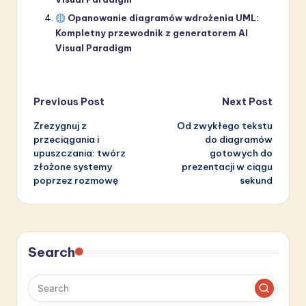
Opanowanie diagramów wdrożenia UML:
Kompletny przewodnik z generatorem AI
Visual Paradigm
Post
Previous Post
Next Post
Zrezygnuj z
Od zwykłego tekstu
navigation
przeciągania i
do diagramów
upuszczania: twórz
gotowych do
złożone systemy
prezentacji w ciągu
poprzez rozmowę
sekund
Search