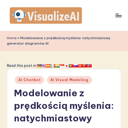
Skip
to
content
V
is
Home
»
Modelowanie z prędkością myślenia: natychmiastowy
generator diagramów AI
u
a
li
Read this post in:
z
Posted
AI Chatbot
AI Visual Modeling
e
in
Modelowanie z
A
I
prędkością myślenia:
P
natychmiastowy
o