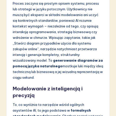
a
Proces zaczyna się prostym opisem systemu, procesu
lub strategii w języku potocznym. Użytkownicy nie
ti
muszą być eksperci w składni modelowania ani uczyć
o
się konkretnych standardów, ponieważ AI rozumie
kontekst wymagań – niezależnie od tego, czy opisują
n
interakcję oprogramowania, strategię biznesową czy
wdrożenie w chmurze. Wpisując zapytanie, takie jak
„Stwórz diagram przypadków użycia dla systemu
zakupów online”, narzędzie natychmiast przetwarza
intencję i generuje kompletny, strukturalny
wizualizowany model. To
generowanie diagramów za
pomocą języka naturalnego
mostkuje luki między ideą
techniczną lub biznesową a jej wizualną reprezentacją w
ciągu sekund.
Modelowanie z inteligencją i
precyzją
To, co wyróżnia to narzędzie wśród ogólnych
asystentów AI, to jego podstawa w
formalnych