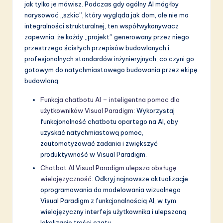
jak tylko je mówisz. Podczas gdy ogólny AI mógłby
narysować „szkic”, który wygląda jak dom, ale nie ma
integralności strukturalnej, ten współwykonywacz
zapewnia, że każdy „projekt” generowany przez niego
przestrzega ścisłych przepisów budowlanych i
profesjonalnych standardów inżynieryjnych, co czyni go
gotowym do natychmiastowego budowania przez ekipę
budowlaną.
Funkcja chatbotu AI – inteligentna pomoc dla
użytkowników Visual Paradigm
: Wykorzystaj
funkcjonalność chatbotu opartego na AI, aby
uzyskać natychmiastową pomoc,
zautomatyzować zadania i zwiększyć
produktywność w Visual Paradigm.
Chatbot AI Visual Paradigm ulepsza obsługę
wielojęzyczność
: Odkryj najnowsze aktualizacje
oprogramowania do modelowania wizualnego
Visual Paradigm z funkcjonalnością AI, w tym
wielojęzyczny interfejs użytkownika i ulepszoną
lokalizację treści czatu.