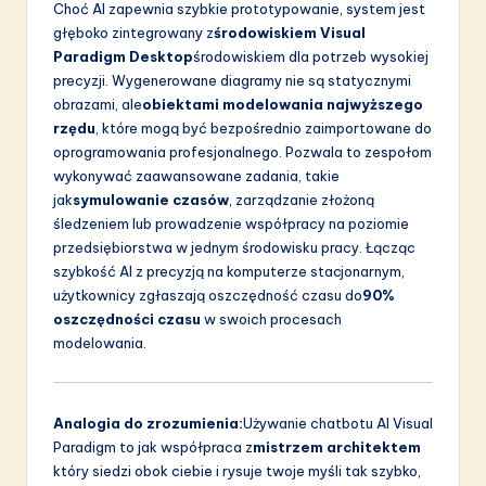
Choć AI zapewnia szybkie prototypowanie, system jest
głęboko zintegrowany z
środowiskiem Visual
Paradigm Desktop
środowiskiem dla potrzeb wysokiej
precyzji. Wygenerowane diagramy nie są statycznymi
obrazami, ale
obiektami modelowania najwyższego
rzędu
, które mogą być bezpośrednio zaimportowane do
oprogramowania profesjonalnego. Pozwala to zespołom
wykonywać zaawansowane zadania, takie
jak
symulowanie czasów
, zarządzanie złożoną
śledzeniem lub prowadzenie współpracy na poziomie
przedsiębiorstwa w jednym środowisku pracy. Łącząc
szybkość AI z precyzją na komputerze stacjonarnym,
użytkownicy zgłaszają oszczędność czasu do
90%
oszczędności czasu
w swoich procesach
modelowania.
Analogia do zrozumienia:
Używanie chatbotu AI Visual
Paradigm to jak współpraca z
mistrzem architektem
który siedzi obok ciebie i rysuje twoje myśli tak szybko,