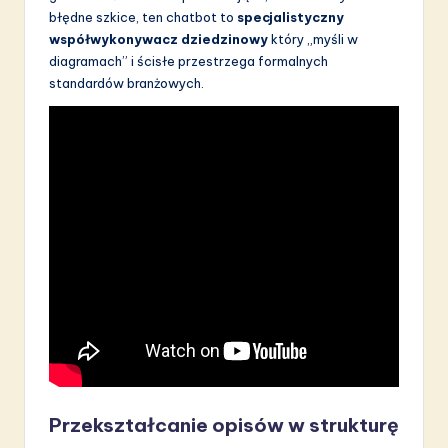
błędne szkice, ten chatbot to
specjalistyczny
S
współwykonywacz dziedzinowy
który „myśli w
o
diagramach” i ścisłe przestrzega formalnych
standardów branżowych.
f
t
w
a
r
e
I
n
n
o
v
Przekształcanie opisów w strukturę