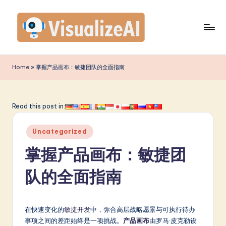
Skip
to
content
V
is
Home
»
掌握产品画布：敏捷团队的全面指南
u
a
Read this post in:
li
Posted
z
Uncategorized
in
e
掌握产品画布：敏捷团
A
队的全面指南
I
S
在快速变化的
敏捷开发
中，弥合高层战略愿景与可执行待办
i
事项之间的差距始终是一项挑战。
产品画布
由罗马·皮克勒设