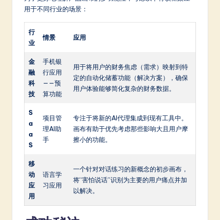
用于不同行业的场景：
行
情景
应用
业
金
手机银
用于将用户的财务焦虑（需求）映射到特
融
行应用
定的自动化储蓄功能（解决方案），确保
科
——预
用户体验能够简化复杂的财务数据。
技
算功能
S
项目管
专注于将新的AI代理集成到现有工具中。
a
理AI助
画布有助于优先考虑那些影响大且用户摩
a
手
擦小的功能。
S
移
一个针对对话练习的新概念的初步画布，
动
语言学
将“害怕说话”识别为主要的用户痛点并加
应
习应用
以解决。
用