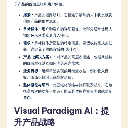
于产品的价值主张和用户体验。
a
愿景：
产品的指路明灯。它描述了最终的未来状态以及
t
创建产品的根本原因。
e
目标群体：
用户和客户的详细画像。此部分通常使用人
s
物角色来使受众更具人性化。
需求：
目标群体所面临的特定问题、愿望或待完成的任
t
务。这定义了功能背后的“为什么”。
in
产品（解决方案）：
对产品的高层次描述，包括其独特
A
的价值主张以及如何满足用户需求。
业务目标：
组织希望实现的可衡量收益，例如收入目
I
标、市场份额增长或品牌价值。
&
整体概览与细节：
此区域将战略与执行联系起来。它包
S
括高层次的功能（史诗）以及具体用户交互步骤或限制
条件。
o
Visual Paradigm AI：提
ft
w
升产品战略