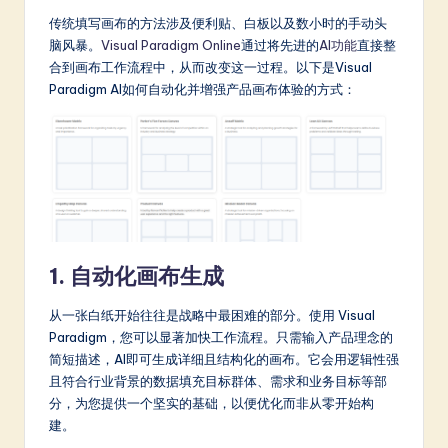
a
传统填写画布的方法涉及便利贴、白板以及数小时的手动头
r
脑风暴。
Visual Paradigm Online
通过将先进的
AI功能
直接整
合到画布工作流程中，从而改变这一过程。以下是Visual
e
Paradigm AI如何自动化并增强产品画布体验的方式：
In
n
o
v
a
ti
1. 自动化画布生成
o
从一张白纸开始往往是战略中最困难的部分。使用 Visual
n
Paradigm，您可以显著加快工作流程。只需输入产品理念的
简短描述，AI即可生成详细且结构化的画布。它会用逻辑性强
且符合行业背景的数据填充目标群体、需求和业务目标等部
分，为您提供一个坚实的基础，以便优化而非从零开始构
建。