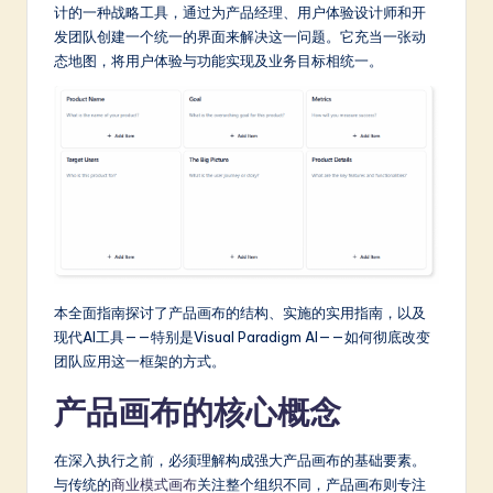
m
计的一种战略工具，通过为产品经理、用户体验设计师和开
发团队创建一个统一的界面来解决这一问题。它充当一张动
p
态地图，将用户体验与功能实现及业务目标相统一。
li
fi
e
d
C
hi
n
本全面指南探讨了产品画布的结构、实施的实用指南，以及
e
现代AI工具——特别是Visual Paradigm AI——如何彻底改变
团队应用这一框架的方式。
s
产品画布的核心概念
e
-
在深入执行之前，必须理解构成强大产品画布的基础要素。
L
与传统的
商业模式画布
关注整个组织不同，产品画布则专注