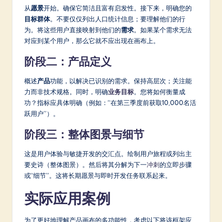
从
愿景
开始。确保它简洁且富有启发性。接下来，明确您的
目标群体
。不要仅仅列出人口统计信息；要理解他们的行
为。将这些用户直接映射到他们的
需求
。如果某个需求无法
对应到某个用户，那么它就不应出现在画布上。
阶段二：产品定义
概述
产品
功能，以解决已识别的需求。保持高层次；关注能
力而非技术规格。同时，明确
业务目标
。您将如何衡量成
功？指标应具体明确（例如：“在第三季度前获取10,000名活
跃用户”）。
阶段三：整体图景与细节
这是用户体验与敏捷开发的交汇点。绘制用户旅程或列出主
要史诗（整体图景）。然后将其分解为下一
冲刺
的立即步骤
或“细节”。这将长期愿景与即时开发任务联系起来。
实际应用案例
为了更好地理解产品画布的多功能性，考虑以下将该框架应