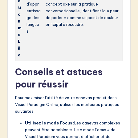
a
d’appr
concept axé sur la pratique
ti
entissa
conversationnelle, identifiant la « peur
o
ge des
de parler » comme un point de douleur
n
langue
principal à résoudre.
m
s
o
b
il
e
Conseils et astuces
pour réussir
Pour maximiser l’utilité de votre canevas produit dans
Visual Paradigm Online, utilisez les meilleures pratiques
suivantes :
Utilisez le mode Focus :
Les canevas complexes
peuvent être accablants. Le « mode Focus » de
Visual Paradigm vous permet d’afficher et de