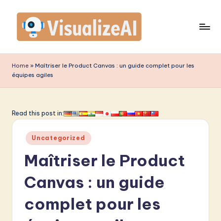
Skip
to
content
V
is
Home
»
Maîtriser le Product Canvas : un guide complet pour les
équipes agiles
u
a
li
Read this post in:
z
Posted
Uncategorized
e
in
Maîtriser le Product
A
I
Canvas : un guide
F
complet pour les
r