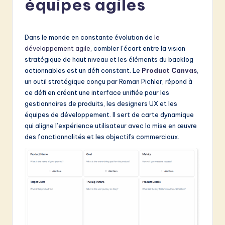
équipes agiles
e
n
c
Dans le monde en constante évolution de
le
développement agile
, combler l’écart entre la vision
h
stratégique de haut niveau et les éléments du backlog
-
actionnables est un défi constant. Le
Product Canvas
,
un outil stratégique conçu par Roman Pichler, répond à
L
ce défi en créant une interface unifiée pour les
a
gestionnaires de produits, les designers UX et les
équipes de développement. Il sert de carte dynamique
t
qui aligne l’expérience utilisateur avec la mise en œuvre
e
des fonctionnalités et les objectifs commerciaux.
s
t
in
A
I