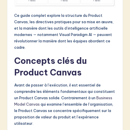
&
Ce guide complet explore la structure du Product
S
Canvas, les directives pratiques pour sa mise en œuvre,
o
et la manière dont les outils d’intelligence artificielle
modernes — notamment Visual Paradigm AI — peuvent
f
révolutionner la manière dont les équipes abordent ce
t
cadre.
w
Concepts clés du
a
Product Canvas
r
e
Avant de passer à l’exécution, il est essentiel de
comprendre les éléments fondamentaux qui constituent
I
un Product Canvas solide. Contrairement à un
Business
n
Model Canvas
qui examine l’ensemble de l’organisation,
le Product Canvas se concentre spécifiquement sur la
n
proposition de valeur du produit et l’expérience
o
utilisateur.