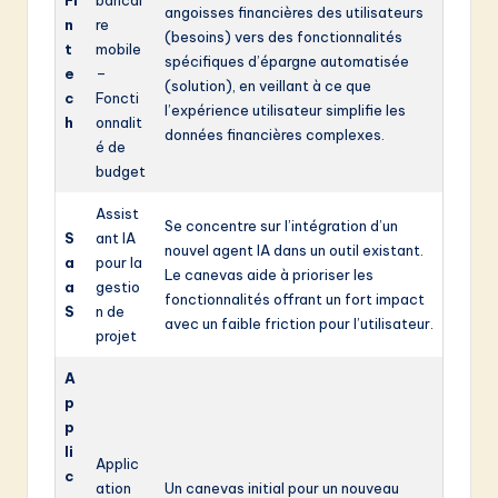
angoisses financières des utilisateurs
n
re
(besoins) vers des fonctionnalités
t
mobile
spécifiques d’épargne automatisée
e
–
(solution), en veillant à ce que
c
Foncti
l’expérience utilisateur simplifie les
h
onnalit
données financières complexes.
é de
budget
Assist
Se concentre sur l’intégration d’un
S
ant IA
nouvel agent IA dans un outil existant.
a
pour la
Le canevas aide à prioriser les
a
gestio
fonctionnalités offrant un fort impact
S
n de
avec un faible friction pour l’utilisateur.
projet
A
p
p
li
Applic
c
ation
Un canevas initial pour un nouveau