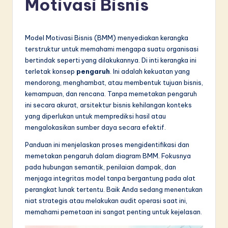
Motivasi Bisnis
d
o
n
Model Motivasi Bisnis (BMM) menyediakan kerangka
terstruktur untuk memahami mengapa suatu organisasi
e
bertindak seperti yang dilakukannya. Di inti kerangka ini
si
terletak konsep
pengaruh
. Ini adalah kekuatan yang
mendorong, menghambat, atau membentuk tujuan bisnis,
a
kemampuan, dan rencana. Tanpa memetakan pengaruh
n
ini secara akurat, arsitektur bisnis kehilangan konteks
yang diperlukan untuk memprediksi hasil atau
-
mengalokasikan sumber daya secara efektif.
L
Panduan ini menjelaskan proses mengidentifikasi dan
a
memetakan pengaruh dalam diagram BMM. Fokusnya
pada hubungan semantik, penilaian dampak, dan
t
menjaga integritas model tanpa bergantung pada alat
e
perangkat lunak tertentu. Baik Anda sedang menentukan
niat strategis atau melakukan audit operasi saat ini,
s
memahami pemetaan ini sangat penting untuk kejelasan.
t