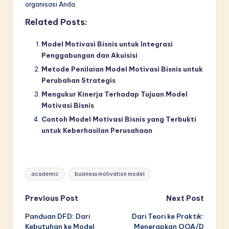
organisasi Anda.
Related Posts:
Model Motivasi Bisnis untuk Integrasi
Penggabungan dan Akuisisi
Metode Penilaian Model Motivasi Bisnis untuk
Perubahan Strategis
Mengukur Kinerja Terhadap Tujuan Model
Motivasi Bisnis
Contoh Model Motivasi Bisnis yang Terbukti
untuk Keberhasilan Perusahaan
Tags:
academic
business motivation model
Post
Previous Post
Next Post
Panduan DFD: Dari
Dari Teori ke Praktik:
navigation
Kebutuhan ke Model
Menerapkan OOA/D