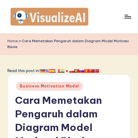
Skip
to
content
V
is
Home
»
Cara Memetakan Pengaruh dalam Diagram Model Motivasi
Bisnis
u
a
li
Read this post in:
z
Posted
Business Motivation Model
e
in
Cara Memetakan
A
I
Pengaruh dalam
I
Diagram Model
n