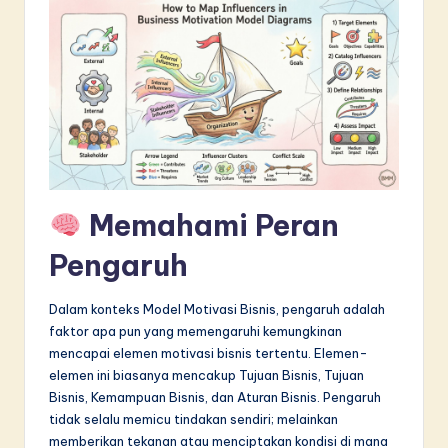
in
A
I
&
S
o
Memahami Peran
f
t
Pengaruh
w
Dalam konteks Model Motivasi Bisnis, pengaruh adalah
a
faktor apa pun yang memengaruhi kemungkinan
r
mencapai elemen motivasi bisnis tertentu. Elemen-
elemen ini biasanya mencakup Tujuan Bisnis, Tujuan
e
Bisnis, Kemampuan Bisnis, dan Aturan Bisnis. Pengaruh
I
tidak selalu memicu tindakan sendiri; melainkan
memberikan tekanan atau menciptakan kondisi di mana