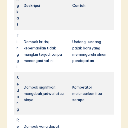
g
Deskripsi
Contoh
k
a
t
T
i
Dampak kritis;
Undang-undang
n
keberhasilan tidak
pajak baru yang
g
mungkin terjadi tanpa
memengaruhi aliran
g
menangani hal ini.
pendapatan.
i
S
e
Dampak signifikan;
Kompetitor
d
mengubah jadwal atau
meluncurkan fitur
a
biaya.
serupa.
n
g
R
e
Dampak yang dapat