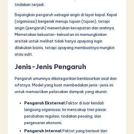
n
tindakan terjadi.
n
Bayangkan pengaruh sebagai angin di layar kapal. Kapal
o
(organisasi) bergerak menuju tujuan (tujuan), tetapi
angin (pengaruh) menentukan kecepatan dan arahnya.
v
Memetakan kekuatan-kekuatan ini memungkinkan
a
arsitek untuk melihat tidak hanya
apa
yang ingin
dilakukan bisnis, tetapi
apa
yang membuatnya mungkin
ti
atau sulit.
o
Jenis-Jenis Pengaruh
n
Pengaruh umumnya dikategorikan berdasarkan asal dan
sifatnya. Model yang kuat membedakan jenis-jenis ini
untuk memastikan pelacakan dampak yang akurat.
Pengaruh Eksternal:
Faktor di luar kendali
langsung organisasi. Ini mencakup tren pasar,
perubahan regulasi, tindakan pesaing, dan
pergeseran ekonomi.
Pengaruh Internal:
Faktor yang berasal dari